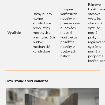
Rámové
Stropné
konštrukcie
Rámy budov,
konštrukcie,
stenové
hlavné
nosníky v
výstuže,
konštrukčné
priemyselných
stavebné
prvky, stĺpy
budovách,
výstuže,
Využitie
mostných a
mostné
nosné
priemyselných
konštrukcie,
prvky
budov,
pozdĺžne
regálovéh
mechanické
nosníky v
systému,
konštrukcie
oceľových
nosné a
halách
podporné
konštrukci
Foto standardní varianta