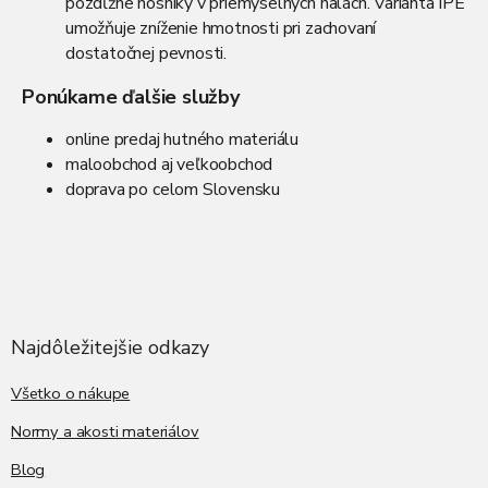
pozdĺžne nosníky v priemyselných halách. Varianta IPE
umožňuje zníženie hmotnosti pri zachovaní
dostatočnej pevnosti.
Ponúkame ďalšie služby
online predaj hutného materiálu
maloobchod aj veľkoobchod
doprava po celom Slovensku
Z
á
p
ä
Najdôležitejšie odkazy
t
i
Všetko o nákupe
e
Normy a akosti materiálov
Blog