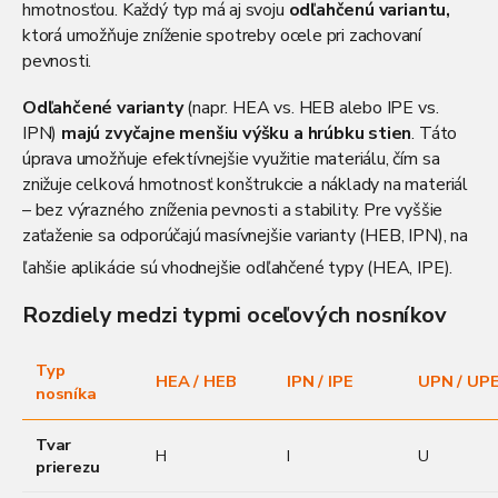
p
hmotnosťou. Každý typ má aj svoju
odľahčenú variantu,
i
ktorá umožňuje zníženie spotreby ocele pri zachovaní
s
pevnosti.
u
Odľahčené varianty
(napr. HEA vs. HEB alebo IPE vs.
IPN)
majú zvyčajne menšiu výšku a hrúbku stien
. Táto
úprava umožňuje efektívnejšie využitie materiálu, čím sa
znižuje celková hmotnosť konštrukcie a náklady na materiál
– bez výrazného zníženia pevnosti a stability. Pre vyššie
zaťaženie sa odporúčajú masívnejšie varianty (HEB, IPN), na
ľahšie aplikácie sú vhodnejšie odľahčené typy (HEA, IPE).
Rozdiely medzi typmi oceľových nosníkov
Typ
HEA / HEB
IPN / IPE
UPN / UP
nosníka
Tvar
H
I
U
prierezu