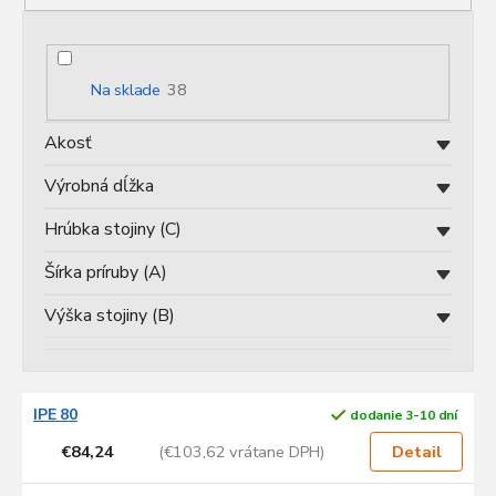
e
p
r
o
Na sklade
38
d
u
Akosť
k
t
Výrobná dĺžka
o
v
Hrúbka stojiny (C)
Šírka príruby (A)
Výška stojiny (B)
V
IPE 80
dodanie 3-10 dní
ý
p
€84,24
(€103,62 vrátane DPH)
Detail
i