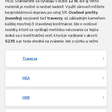
HEB
. Štandardne sa vyrábajú v dĺžke
12 m
, ale aj tento
materiál je možné si nechať nadeliť.
Využiť zároveň môžete
bezproblémovú dopravu po celej SR.
Oceľové profily
(nosníky)
nazývané tiež
traverzy
, sú základným kameňom
každej mostnej či stavebnej konštrukcie. Ide o oceľové
nosníky, ktoré sa vyrábajú metódou valcovania za tepla.
Jedná sa o konštrukčnú oceľ, ktorá je vyrábaná v akosti
S235
a je teda vhodná na zváranie. Ide o rýchlu a veľmi
ekologickú metódu stavania. Viete, ako sa od seba líšia
jednotlivé
oceľové nosníky
?
Traverza
HEA
HEB