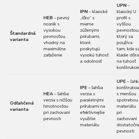
UPN
–
IPN
– klasické
klasický U
HEB
– pevný
„íčko“ s
profil s
nosník s
mierne
vyššou
vysokou
zúženými
pevnosťou
Štandardná
pevnosťou,
prírubami,
ktorý sa
varianta
vhodný na
ktoré
používa
maximálne
poskytujú
tam, kde s
zaťaženie
vysokú tuhosť
kladie dôr
a odolnosť
na tuhosť
konštrukci
UPE
– ľahk
IPE
– ľahšia
konštrukci
HEA
– ľahšia
verzia s
s menšou
verzia s nižšou
paralelnými
spotrebou
Odľahčená
hmotnosťou
prírubami na
materiálu
varianta
pri zachovaní
efektívnejšie
pri
pevnosti
využitie
zachovaní
materiálu
dostatočne
pevnosti