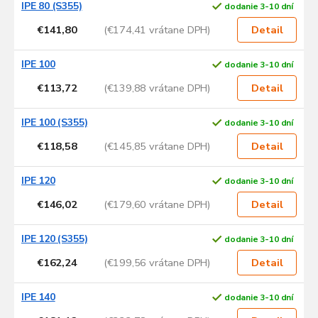
s
IPE 80 (S355)
dodanie 3-10 dní
p
€141,80
(€174,41 vrátane DPH)
Detail
r
o
d
IPE 100
dodanie 3-10 dní
u
€113,72
(€139,88 vrátane DPH)
Detail
k
t
IPE 100 (S355)
dodanie 3-10 dní
o
v
€118,58
(€145,85 vrátane DPH)
Detail
IPE 120
dodanie 3-10 dní
€146,02
(€179,60 vrátane DPH)
Detail
IPE 120 (S355)
dodanie 3-10 dní
€162,24
(€199,56 vrátane DPH)
Detail
IPE 140
dodanie 3-10 dní