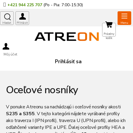
Prejsť
+421 944 225 707
na
obsah
NÁKUPNÝ
Prázdny
košík
KOŠÍK
Môj účet
Prihlásiť sa
Oceľové nosníky
V ponuke Atreonu sa nachádzajú i
oceľové nosníky
akosti
S235 a S355
. V tejto kategórii nájdete vyrábané profily
ako traverza I (
IPN profil
), traverza U (
UPN profil
), alebo ich
odľahčené varianty IPE a UPE. Ďalej oceľové profily
HEA
a