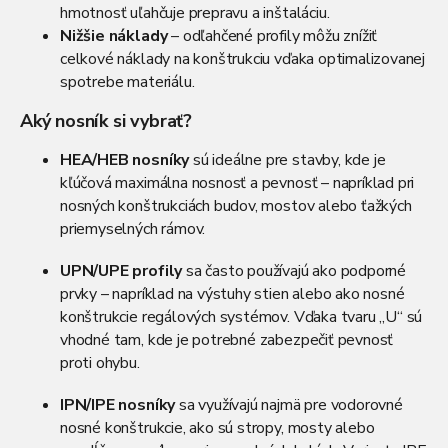
hmotnosť uľahčuje prepravu a inštaláciu.
Nižšie náklady
– odľahčené profily môžu znížiť
celkové náklady na konštrukciu vďaka optimalizovanej
spotrebe materiálu.
Aký nosník si vybrať?
HEA/HEB nosníky
sú ideálne pre stavby, kde je
kľúčová maximálna nosnosť a pevnosť – napríklad pri
nosných konštrukciách budov, mostov alebo ťažkých
priemyselných rámov.
UPN/UPE profily
sa často používajú ako podporné
prvky – napríklad na výstuhy stien alebo ako nosné
konštrukcie regálových systémov. Vďaka tvaru „U“ sú
vhodné tam, kde je potrebné zabezpečiť pevnosť
proti ohybu.
IPN/IPE nosníky
sa využívajú najmä pre vodorovné
nosné konštrukcie, ako sú stropy, mosty alebo