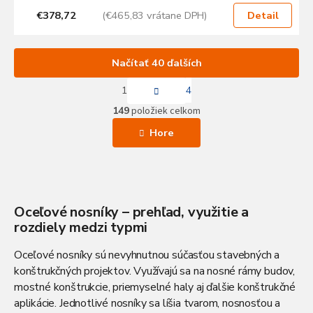
€378,72
(€465,83 vrátane DPH)
Detail
Načítať 40 ďalších
S
1
4
t
O
r
149
položiek celkom
v
á
l
n
Hore
k
á
o
d
v
a
a
c
n
i
i
e
Oceľové nosníky – prehľad, využitie a
e
p
rozdiely medzi typmi
r
v
Oceľové nosníky sú nevyhnutnou súčasťou stavebných a
k
konštrukčných projektov. Využívajú sa na nosné rámy budov,
y
mostné konštrukcie, priemyselné haly aj ďalšie konštrukčné
v
ý
aplikácie. Jednotlivé nosníky sa líšia tvarom, nosnosťou a