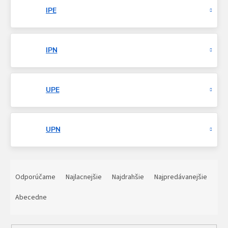
IPE
IPN
UPE
UPN
R
a
Odporúčame
Najlacnejšie
Najdrahšie
Najpredávanejšie
d
e
Abecedne
n
i