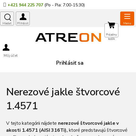
Prejsť
+421 944 225 707
na
obsah
NÁKUPNÝ
Prázdny
košík
KOŠÍK
Môj účet
Prihlásiť sa
Nerezové jakle štvorcové
1.4571
V tejto kategórii nájdete
nerezové štvorcové jakle v
akosti 1.4571 (AISI 316Ti),
ktoré predstavujú štvorcové