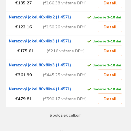
€135,27
(€166,38 vrátane DPH)
Detail
r
o
d
Nerezový jokel 40x40x2 (1.4571)
dodanie 3-10 dní
u
€122,16
(€150,26 vrátane DPH)
Detail
k
t
Nerezový jokel 40x40x3 (1.4571)
dodanie 3-10 dní
o
v
€175,61
(€216 vrátane DPH)
Detail
Nerezový jokel 80x80x3 (1.4571)
dodanie 3-10 dní
€361,99
(€445,25 vrátane DPH)
Detail
Nerezový jokel 80x80x4 (1.4571)
dodanie 3-10 dní
€479,81
(€590,17 vrátane DPH)
Detail
6
položiek celkom
O
v
l