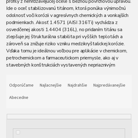
profily z nehrdzavejúcej ocele s bežnou povrchovou úpravou.
Ide o oceľ stabilizovanú titánom, ktorá ponúka výnimočnú
odolnosť voči korózii v agresívnych chemických a vonkajších
podmienkach. Akosť 1.4571 (AISI 316Ti) vychádza z
osvedčenej akosti 1.4404 (316L), no pridaním titánu sa
zlepšuje jej štrukturálna stabilita pri vyšších teplotách a
zároveň sa znižuje riziko vzniku medzikryštalickej korózie.
Vďaka tomu je ideálnou voľbou pre aplikácie v chemickom,
petrochemickom a farmaceutickom priemysle, ako aj v
stavebných konštrukciách vystavených nepriaznivým
poveternostným vplyvom či v prostredí s vysokým
R
výskytom agresívnych látok. Tieto nerezové štvorcové
a
Odporúčame
Najlacnejšie
Najdrahšie
Najpredávanejšie
jakle dodávame v štandardnej výrobnej dĺžke 6 metrov, v
d
rôznych prierezoch a hrúbkach stien, ktoré pokrývajú
e
Abecedne
najčastejšie požiadavky technickej praxe. Pokiaľ vám
n
nevyhovuje štandardná dĺžka, ponúkame možnosť delenia
i
materiálu na mieru, čím ušetríte čas a náklady spojené s
e
ďalším spracovaním.
p
r