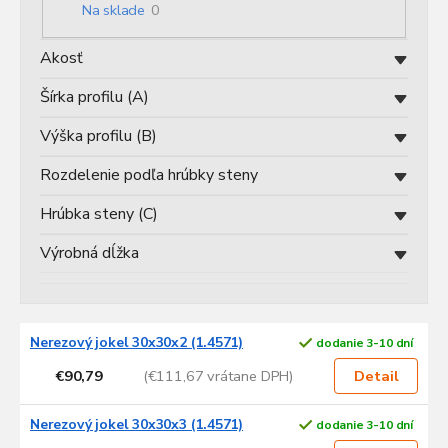
o
Na sklade
0
d
u
Akosť
k
t
Šírka profilu (A)
o
v
Výška profilu (B)
Rozdelenie podľa hrúbky steny
Hrúbka steny (C)
Výrobná dĺžka
V
Nerezový jokel 30x30x2 (1.4571)
dodanie 3-10 dní
ý
p
€90,79
(€111,67 vrátane DPH)
Detail
i
s
Nerezový jokel 30x30x3 (1.4571)
dodanie 3-10 dní
p