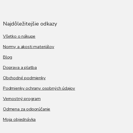
Z
á
p
ä
Najdôležitejšie odkazy
t
i
Všetko o nákupe
e
Normy a akosti materiálov
Blog
Doprava a platba
Obchodné podmienky
Podmienky ochrany osobných údajov
Vernostný program
Odmena za odporúčanie
Moja objednávka