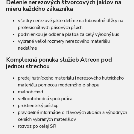
Delenie nerezových štvorcových jaklov na
á
mieru každého zákazníka
d
a
c
všetky nerezové jakle delíme na ľubovoľné dĺžky na
i
profesionálnych pásových pílach
e
podmienkou je odber a platba za celý výrobný kus
p
vybrané veľké rozmery nerezového materiálu
r
nedelíme
v
k
Komplexná ponuka služieb Atreon pod
y
jednou strechou
v
ý
p
predaj hutníckeho materiálu i nerezového hutníckeho
i
materiálu pomocou moderného e-shopu
s
maloobchod
u
veľkoobchodná spolupráca
proklientský prístup
pravidelné informácie o zľavových akciách a výhodných
cenách vybraných materiálov
rozvoz po celej SR