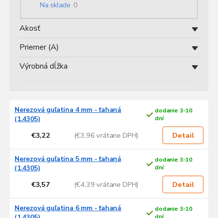
o
Na sklade
0
d
u
Akosť
k
t
Priemer (A)
o
v
Výrobná dĺžka
V
Nerezová guľatina 4 mm - ťahaná
dodanie 3-10
ý
(1.4305)
dní
p
€3,22
(€3,96 vrátane DPH)
i
Detail
s
p
Nerezová guľatina 5 mm - ťahaná
dodanie 3-10
r
(1.4305)
dní
o
€3,57
(€4,39 vrátane DPH)
Detail
d
u
Nerezová guľatina 6 mm - ťahaná
dodanie 3-10
k
(1.4305)
dní