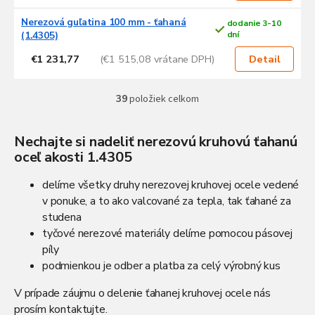
Nerezová guľatina 100 mm - ťahaná
dodanie 3-10
(1.4305)
dní
€1 231,77
(€1 515,08 vrátane DPH)
Detail
39
položiek celkom
O
v
l
Nechajte si nadeliť nerezovú kruhovú ťahanú
á
oceľ akosti 1.4305
d
a
c
delíme všetky druhy nerezovej kruhovej ocele vedené
i
v ponuke, a to ako valcované za tepla, tak ťahané za
e
studena
p
tyčové nerezové materiály delíme pomocou pásovej
r
píly
v
k
podmienkou je odber a platba za celý výrobný kus
y
v
V prípade záujmu o delenie ťahanej kruhovej ocele nás
ý
prosím kontaktujte.