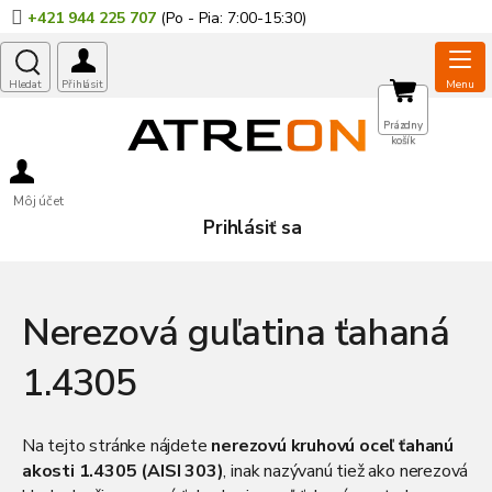
Prejsť
+421 944 225 707
na
obsah
NÁKUPNÝ
Prázdny
košík
KOŠÍK
Môj účet
Prihlásiť sa
Nerezová guľatina ťahaná
1.4305
Na tejto stránke nájdete
nerezovú kruhovú oceľ ťahanú
akosti 1.4305 (AISI 303)
, inak nazývanú tiež ako nerezová