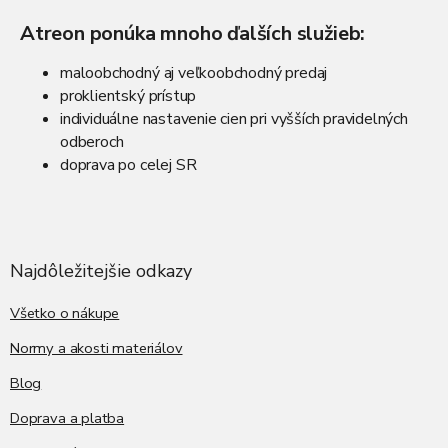
p
i
Atreon ponúka mnoho ďalších služieb:
s
u
maloobchodný aj veľkoobchodný predaj
proklientský prístup
individuálne nastavenie cien pri vyšších pravidelných
odberoch
doprava po celej SR
Z
á
p
ä
Najdôležitejšie odkazy
t
i
Všetko o nákupe
e
Normy a akosti materiálov
Blog
Doprava a platba