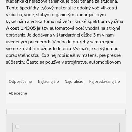
hladenka či nerezová ťahanka, je oceľ ťahaná za studena.
Tento špecifický tyčový materiál je odolný voči vlhkosti
vzduchu, vode, slabým organickým a anorganickým
kyselinám a vďaka tomu má veľmi široké spektrum využitia.
Akosť 1.4305
je tzv. automatová oceľ vhodná na strojné
obrábanie. Je dodávaná v štandardnej dĺžke 3 m v nami
uvedených priemeroch. V prípade potreby samozrejme
vieme zaistiť aj možnosti delenia. Vyznačuje sa výbornou
obrábateľnosťou, čo z nej robí ideálny materiál pre presné
súčiastky. Často sa používa v strojárstve, automobilovom
priemysle a na výrobu mechanických dielov. Ak potrebujete
R
materiál na mieru, radi vám pripravíme presné rozmery podľa
a
Odporúčame
Najlacnejšie
Najdrahšie
Najpredávanejšie
vašich požiadaviek.
d
e
Abecedne
n
i
e
p
r