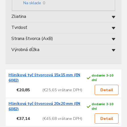
o
Na sklade
0
d
u
Zliatina
k
t
Tvrdosť
o
v
Strana štvorca (AxB)
Výrobná dĺžka
V
Hliníková tyč štvorcová 15x15 mm (EN
dodanie 3-10
ý
6082)
dní
p
€20,85
(€25,65 vrátane DPH)
i
Detail
s
p
Hliníková tyč štvorcová 20x20 mm (EN
dodanie 3-10
r
6082)
dní
o
€37,14
(€45,68 vrátane DPH)
Detail
d