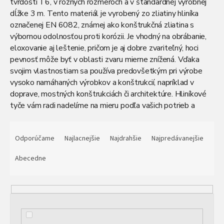
tvrdosti T6, v rôznych rozmeroch a v štandardnej výrobnej
dĺžke 3 m. Tento materiál je vyrobený zo zliatiny hliníka
označenej EN 6082, známej ako konštrukčná zliatina s
výbornou odolnosťou proti korózii. Je vhodný na obrábanie,
eloxovanie aj leštenie, pričom je aj dobre zvariteľný, hoci
pevnosť môže byť v oblasti zvaru mierne znížená. Vďaka
svojim vlastnostiam sa používa predovšetkým pri výrobe
vysoko namáhaných výrobkov a konštrukcií, napríklad v
doprave, mostných konštrukciách či architektúre. Hliníkové
tyče vám radi nadelíme na mieru podľa vašich potrieb a
zabezpečíme ich výhodnú dopravu po celej Slovenskej
R
republike. Okrem toho poskytujeme aj odborné
a
Odporúčame
Najlacnejšie
Najdrahšie
Najpredávanejšie
poradenstvo a ďalšie služby spracovania materiálu, aby bol
d
váš nákup čo najkomfortnejší.
e
Abecedne
n
i
e
p
r