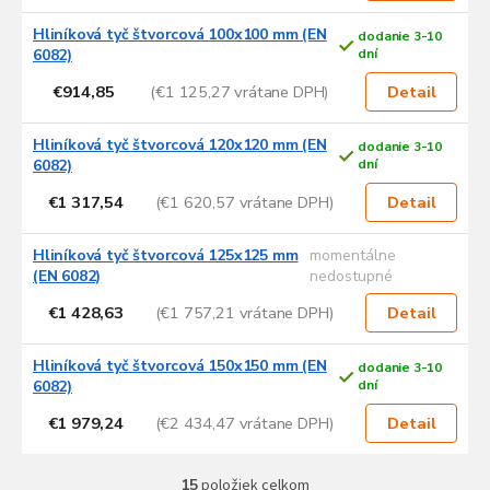
Hliníková tyč štvorcová 100x100 mm (EN
dodanie 3-10
6082)
dní
€914,85
(€1 125,27 vrátane DPH)
Detail
Hliníková tyč štvorcová 120x120 mm (EN
dodanie 3-10
6082)
dní
€1 317,54
(€1 620,57 vrátane DPH)
Detail
Hliníková tyč štvorcová 125x125 mm
momentálne
(EN 6082)
nedostupné
€1 428,63
(€1 757,21 vrátane DPH)
Detail
Hliníková tyč štvorcová 150x150 mm (EN
dodanie 3-10
6082)
dní
€1 979,24
(€2 434,47 vrátane DPH)
Detail
15
položiek celkom