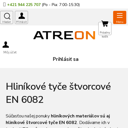
Prejsť
+421 944 225 707
na
obsah
NÁKUPNÝ
Prázdny
košík
KOŠÍK
Môj účet
Prihlásiť sa
Hliníkové tyče štvorcové
EN 6082
Súčasťou našej ponuky
hliníkových materiálov sú aj
hliníkové štvorcové tyče EN 6082
. Dodávame ich v