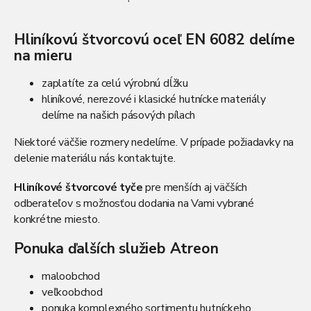
O
v
l
Hliníkovú štvorcovú oceľ EN 6082 delíme
á
na mieru
d
a
c
zaplatíte za celú výrobnú dĺžku
i
hliníkové, nerezové i klasické hutnícke materiály
e
delíme na našich pásových pílach
p
r
Niektoré väčšie rozmery nedelíme. V prípade požiadavky na
v
delenie materiálu nás kontaktujte.
k
y
v
Hliníkové štvorcové tyče
pre menších aj väčších
ý
odberateľov s možnosťou dodania na Vami vybrané
p
konkrétne miesto.
i
s
Ponuka ďalších služieb Atreon
u
maloobchod
veľkoobchod
ponuka komplexného sortimentu hutníckeho