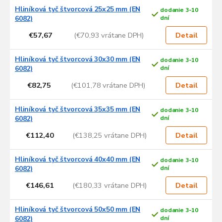
u
Hliníková tyč štvorcová 25x25 mm (EN
dodanie 3-10
k
6082)
dní
t
o
€57,67
(€70,93 vrátane DPH)
Detail
v
Hliníková tyč štvorcová 30x30 mm (EN
dodanie 3-10
6082)
dní
€82,75
(€101,78 vrátane DPH)
Detail
Hliníková tyč štvorcová 35x35 mm (EN
dodanie 3-10
6082)
dní
€112,40
(€138,25 vrátane DPH)
Detail
Hliníková tyč štvorcová 40x40 mm (EN
dodanie 3-10
6082)
dní
€146,61
(€180,33 vrátane DPH)
Detail
Hliníková tyč štvorcová 50x50 mm (EN
dodanie 3-10
6082)
dní