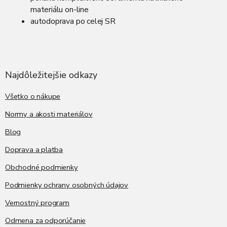
materiálu on-line
autodoprava po celej SR
Z
á
p
ä
Najdôležitejšie odkazy
t
i
Všetko o nákupe
e
Normy a akosti materiálov
Blog
Doprava a platba
Obchodné podmienky
Podmienky ochrany osobných údajov
Vernostný program
Odmena za odporúčanie