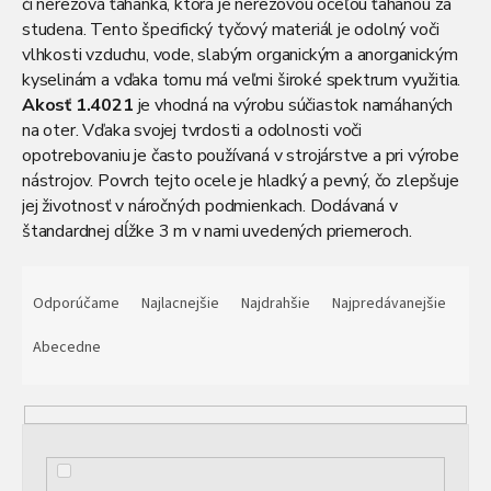
či nerezová ťahanka, ktorá je nerezovou oceľou ťahanou za
studena. Tento špecifický tyčový materiál je odolný voči
vlhkosti vzduchu, vode, slabým organickým a anorganickým
kyselinám a vďaka tomu má veľmi široké spektrum využitia.
Akosť 1.4021
je vhodná na výrobu súčiastok namáhaných
na oter. Vďaka svojej tvrdosti a odolnosti voči
opotrebovaniu je často používaná v strojárstve a pri výrobe
nástrojov. Povrch tejto ocele je hladký a pevný, čo zlepšuje
jej životnosť v náročných podmienkach. Dodávaná v
štandardnej dĺžke 3 m v nami uvedených priemeroch.
Možnosť delenia všetkých nerezových hutníckych
R
materiálov.
a
Odporúčame
Najlacnejšie
Najdrahšie
Najpredávanejšie
d
e
Abecedne
n
i
e
p
r