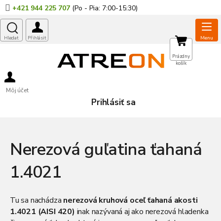
Prejsť
+421 944 225 707
na
obsah
NÁKUPNÝ
Prázdny
košík
KOŠÍK
Môj účet
Prihlásiť sa
Nerezová guľatina ťahaná
1.4021
Tu sa nachádza
nerezová kruhová oceľ ťahaná akosti
1.4021 (AISI 420)
inak nazývaná aj ako nerezová hladenka