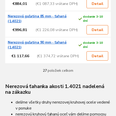
€884,01
(€1 087,33 vrátane DPH)
Detail
Nerezová guľatina 85 mm - ťahaná
dodanie 3-10
(1.4021)
dní
€996,81
(€1 226,08 vrátane DPH)
Detail
Nerezová guľatina 90 mm - ťahaná
dodanie 3-10
(1.4021)
dní
€1 117,66
(€1 374,72 vrátane DPH)
Detail
27
položiek celkom
O
v
l
Nerezová ťahanka akosti 1.4021 nadelená
á
na zákazku
d
a
c
delíme všetky druhy nerezovej kruhovej ocele vedené
i
v ponuke
e
nerezovú kruhovú ťahanú oceľ vám delíme pomocou