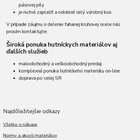
p
pásovej píly
r
je nutné zaplatiť a odobrať celý výrobný kus
v
k
V prípade záujmu o delenie ťahanej kruhovej ocele nás
y
v
prosím kontaktujte.
ý
p
Široká ponuka hutníckych materiálov aj
i
ďalších služieb
s
u
maloobchodný a veľkoobchodný predaj
komplexná ponuka hutníckeho materiálu on-line
doprava po celej SR
Z
á
p
ä
Najdôležitejšie odkazy
t
i
Všetko o nákupe
e
Normy a akosti materiálov