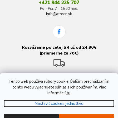
+421 944 225 707
Po - Pia: 7 - 15:30 hod.
info@atreon.sk
Rozvážame po celej SR už od 24,90€
(priemerne za 76€)
Tento web používa súbory cookie. Ďalším prechádzaním
tohto webu vyjadrujete súhlas s ich používaním. Viac
informácií
tu
.
Nastaviť cookies jednotlivo
Vytvoril Shoptet