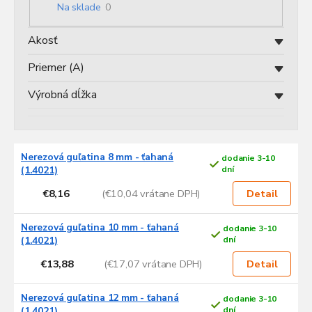
o
Na sklade
0
d
u
Akosť
k
t
Priemer (A)
o
v
Výrobná dĺžka
V
Nerezová guľatina 8 mm - ťahaná
dodanie 3-10
ý
(1.4021)
dní
p
€8,16
(€10,04 vrátane DPH)
i
Detail
s
p
Nerezová guľatina 10 mm - ťahaná
dodanie 3-10
r
(1.4021)
dní
o
€13,88
(€17,07 vrátane DPH)
Detail
d
u
Nerezová guľatina 12 mm - ťahaná
dodanie 3-10
k
(1.4021)
dní