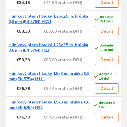
€34,13
(€41,98 vrátane DPH)
Detail
d
u
Hliníkový plech hladký 1,25x2,5 m, hrúbka
dodanie
k
0,8 mm (EN 5754) H111
3-10 dní
t
o
€53,33
(€65,60 vrátane DPH)
Detail
v
Hliníkový plech hladký 1,25x2,5 m, hrúbka
dodanie
0,8 mm (EN 5754) H22
3-10 dní
€53,33
(€65,60 vrátane DPH)
Detail
Hliníkový plech hladký 1,5x3 m, hrúbka 0,8
dodanie 3-
mm (EN 5754) H111
10 dní
€76,79
(€94,45 vrátane DPH)
Detail
Hliníkový plech hladký 1,5x3 m, hrúbka 0,8
dodanie 3-
mm (EN 5754) H22
10 dní
€76,79
(€94,45 vrátane DPH)
Detail