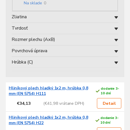
o
Na sklade
0
d
u
Zliatina
k
t
Tvrdosť
o
v
Rozmer plechu (AxB)
Povrchová úprava
Hrúbka (C)
V
Hliníkový plech hladký 1x2 m, hrúbka 0,8
dodanie 3-
ý
mm (EN 5754) H111
10 dní
p
€34,13
(€41,98 vrátane DPH)
i
Detail
s
p
Hliníkový plech hladký 1x2 m, hrúbka 0,8
dodanie 3-
r
mm (EN 5754) H22
10 dní
o