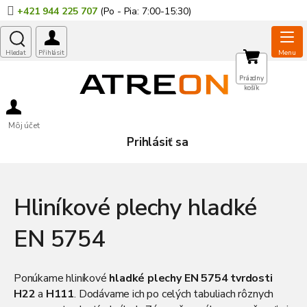
Prejsť
+421 944 225 707
na
obsah
NÁKUPNÝ
Prázdny
košík
KOŠÍK
Môj účet
Prihlásiť sa
Hliníkové plechy hladké
EN 5754
Ponúkame hliníkové
hladké plechy EN 5754
tvrdosti
H22
a
H111
. Dodávame ich po celých tabuliach rôznych