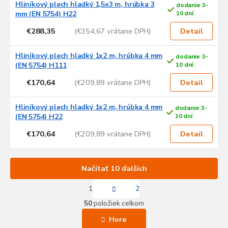
Hliníkový plech hladký 1,5x3 m, hrúbka 3
dodanie 3-
mm (EN 5754) H22
10 dní
€288,35
(€354,67 vrátane DPH)
Detail
Hliníkový plech hladký 1x2 m, hrúbka 4 mm
dodanie 3-
(EN 5754) H111
10 dní
€170,64
(€209,89 vrátane DPH)
Detail
Hliníkový plech hladký 1x2 m, hrúbka 4 mm
dodanie 3-
(EN 5754) H22
10 dní
€170,64
(€209,89 vrátane DPH)
Detail
Načítať 10 ďalších
S
1
2
t
O
r
50
položiek celkom
v
á
l
n
Hore
k
á