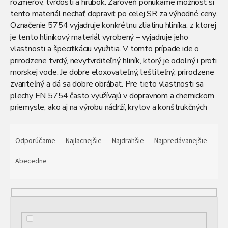
rozmerov, tvrdostí a hrúbok. Zároveň ponúkame možnosť si
tento materiál nechať dopraviť po celej SR za výhodné ceny.
Označenie 5754 vyjadruje konkrétnu zliatinu hliníka, z ktorej
je tento hliníkový materiál vyrobený – vyjadruje jeho
vlastnosti a špecifikáciu využitia. V tomto prípade ide o
prirodzene tvrdý, nevytvrditeľný hliník, ktorý je odolný i proti
morskej vode. Je dobre eloxovateľný, leštiteľný, prirodzene
zvariteľný a dá sa dobre obrábať. Pre tieto vlastnosti sa
plechy EN 5754 často využívajú v dopravnom a chemickom
priemysle, ako aj na výrobu nádrží, krytov a konštrukčných
dielov. Výborne sa hodia aj do exteriéru – ich odolnosť voči
R
korózii zaručuje dlhú životnosť aj v náročnom prostredí.
a
Odporúčame
Najlacnejšie
Najdrahšie
Najpredávanejšie
Plechy tejto zliatiny kombinujú pevnosť a dobrú
d
spracovateľnosť, čo z nich robí obľúbený materiál naprieč
e
Abecedne
viacerými odvetviami.
n
i
e
p
r