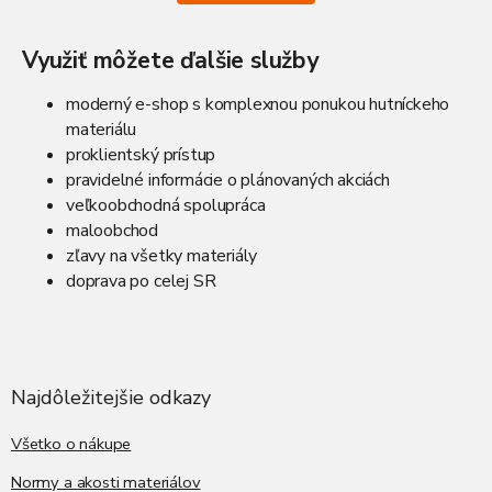
o
d
v
a
a
Využiť môžete ďalšie služby
c
n
i
i
e
moderný e-shop s komplexnou ponukou hutníckeho
e
p
materiálu
r
proklientský prístup
v
pravidelné informácie o plánovaných akciách
k
veľkoobchodná spolupráca
y
v
maloobchod
ý
zľavy na všetky materiály
p
doprava po celej SR
i
s
Z
u
á
p
ä
Najdôležitejšie odkazy
t
i
Všetko o nákupe
e
Normy a akosti materiálov