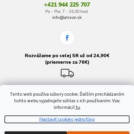
+421 944 225 707
Po - Pia: 7 - 15:30 hod.
info@atreon.sk
Rozvážame po celej SR už od 24,90€
(priemerne za 76€)
Tento web používa súbory cookie. Ďalším prechádzaním
tohto webu vyjadrujete súhlas s ich používaním. Viac
informácií
tu
.
Nastaviť cookies jednotlivo
Vytvoril Shoptet