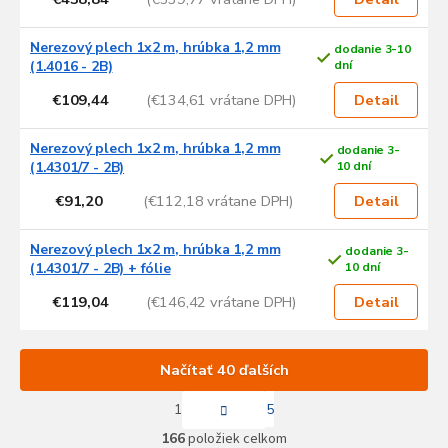
Nerezový plech 1x2 m, hrúbka 1,2 mm
dodanie 3-10
(1.4016 - 2B)
dní
€109,44
(€134,61 vrátane DPH)
Detail
Nerezový plech 1x2 m, hrúbka 1,2 mm
dodanie 3-
(1.4301/7 - 2B)
10 dní
€91,20
(€112,18 vrátane DPH)
Detail
Nerezový plech 1x2 m, hrúbka 1,2 mm
dodanie 3-
(1.4301/7 - 2B) + fólie
10 dní
€119,04
(€146,42 vrátane DPH)
Detail
Načítať 40 ďalších
S
1
5
t
O
r
166
položiek celkom
v