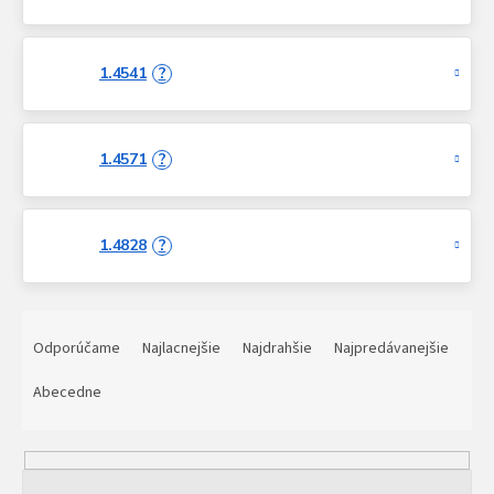
potrieb.
1.4541
?
1.4571
?
1.4828
?
R
a
Odporúčame
Najlacnejšie
Najdrahšie
Najpredávanejšie
d
e
Abecedne
n
i
e
p