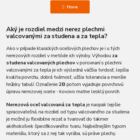
á
l
n
Hore
k
á
o
d
v
a
a
Aký je rozdiel medzi nerez plechmi
c
n
i
valcovanými za studena a za tepla?
i
e
e
p
Ako v prípade klasických oceľových plechov je i u tých
r
nerezových rozdiel v metóde ich výroby. Výhodou
za
v
studena valcovaných plechov
v porovnaní s plechmi
k
valcovanými za tepla je ich výsledná väčšia tvrdosť, lepšia
y
v
kvalita povrchu, dobrá tvárnosť, užšia tolerancia a menšie
ý
hrúbky tabulí. Označenie
2B
potom vyjadruje povrchovú
p
úpravu nerezovej ocele - kovovo matne lesklý povrch.
i
s
Nerezová oceľ valcovaná za tepla
je naopak lepšie
u
spracovateľná, na rozdiel od typu valcovaného za studena
je možné ju flexibilne rezať a tvarovať do takmer
akéhokoľvek špecifikovaného tvaru. Najbežnejším typom
materiálu, ktorý sa z nej tak vyrába, sú práve plechy.