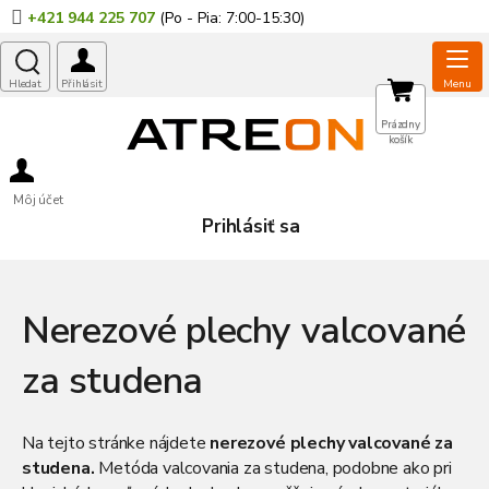
Prejsť
+421 944 225 707
na
obsah
NÁKUPNÝ
Prázdny
košík
KOŠÍK
Môj účet
Prihlásiť sa
Nerezové plechy valcované
za studena
Na tejto stránke nájdete
nerezové plechy valcované za
studena.
Metóda valcovania za studena, podobne ako pri