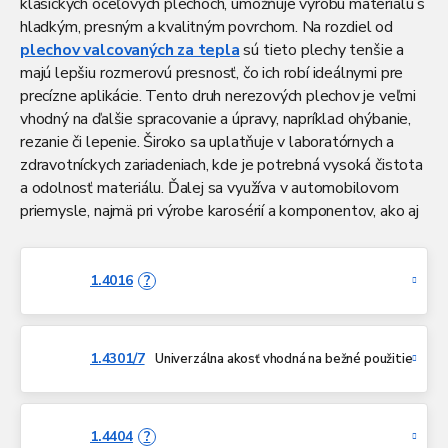
klasických oceľových plechoch, umožňuje výrobu materiálu s
hladkým, presným a kvalitným povrchom. Na rozdiel od
plechov valcovaných za tepla
sú tieto plechy tenšie a
majú lepšiu rozmerovú presnosť, čo ich robí ideálnymi pre
precízne aplikácie. Tento druh nerezových plechov je veľmi
vhodný na ďalšie spracovanie a úpravy, napríklad ohýbanie,
rezanie či lepenie. Široko sa uplatňuje v laboratórnych a
zdravotníckych zariadeniach, kde je potrebná vysoká čistota
a odolnosť materiálu. Ďalej sa využíva v automobilovom
priemysle, najmä pri výrobe karosérií a komponentov, ako aj
v architektúre, kde slúži na výrobu dekoratívnych a funkčných
prvkov s elegantným povrchom.
Nerezové plechy
valcované za studena
dodávame v povrchovej úprave 2B,
1.4016
?
dostupné v rôznych akostiach – od bežných univerzálnych až
po špeciálne nerezové ocele prispôsobené pre konkrétne
priemyselné odvetvia. Ponúkame ich buď ako
klasické
1.4301/7
Univerzálna akosť vhodná na bežné použitie
plechy
, alebo
s ochrannou fóliou
pre zachovanie kvality
povrchu počas manipulácie a dopravy. Dodávame ich v
celých tabuliach s rozmanitými rozmermi a hrúbkami, pričom
1.4404
?
na požiadanie zabezpečíme aj delenie na mieru podľa vašich