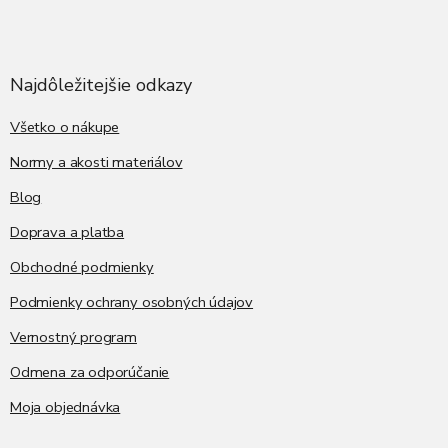
Z
á
p
ä
Najdôležitejšie odkazy
t
i
Všetko o nákupe
e
Normy a akosti materiálov
Blog
Doprava a platba
Obchodné podmienky
Podmienky ochrany osobných údajov
Vernostný program
Odmena za odporúčanie
Moja objednávka