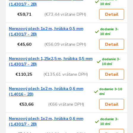
r
(1.4301/7 - 2B)
10 dní
o
€59,71
(€73,44 vrátane DPH)
Detail
d
u
Nerezový plech 1x2 m, hrúbka 0,5 mm
dodanie 3-
k
(1.4301/7 - 2B)
10 dní
t
o
€45,60
(€56,09 vrátane DPH)
Detail
v
Nerezový plech 1,25x2,5 m, hrúbka 0,5 mm
dodanie 3-
(1.4301/7 - 2B)
10 dní
€110,25
(€135,61 vrátane DPH)
Detail
Nerezový plech 1x2 m, hrúbka 0,6 mm
dodanie 3-10
(1.4016 - 2B)
dní
€53,66
(€66 vrátane DPH)
Detail
Nerezový plech 1x2 m, hrúbka 0,6 mm
dodanie 3-
(1.4301/7 - 2B)
10 dní