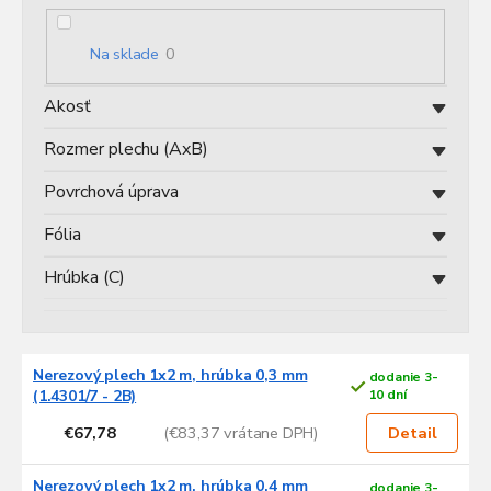
r
o
Na sklade
0
d
u
Akosť
k
t
Rozmer plechu (AxB)
o
v
Povrchová úprava
Fólia
Hrúbka (C)
V
Nerezový plech 1x2 m, hrúbka 0,3 mm
dodanie 3-
ý
(1.4301/7 - 2B)
10 dní
p
€67,78
(€83,37 vrátane DPH)
i
Detail
s
p
Nerezový plech 1x2 m, hrúbka 0,4 mm
dodanie 3-