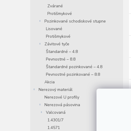
Zvárané
Protišmykové
Pozinkované schodiskové stupne
Lisované
Protišmykové
Závitové tyče
Štandardné – 4.8
Pevnostné – 8.8
Štandardné pozinkované – 4.8
Pevnostné pozinkované – 8.8
Akcia
Nerezový materiál
Nerezové U profily
Nerezová pásovina
Valcovaná
1.4301/7
1.4571