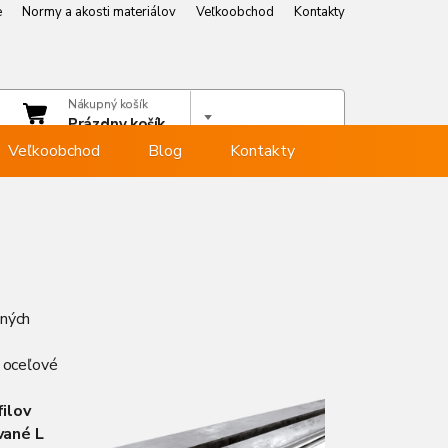
e
Normy a akosti materiálov
Veľkoobchod
Kontakty
e
Normy a akosti materiálov
Veľkoobchod
Kontakty
čet
Nákupný košík
hlásiť sa
Prázdny košík
Veľkoobchod
Blog
Kontakty
ných
 oceľové
ilov
vané L