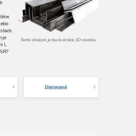
ch
elíme
alebo
estach,
m je
mi L
j SR?
Dierované