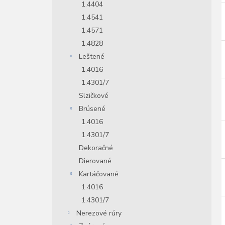
1.4404
1.4541
1.4571
1.4828
Leštené
1.4016
1.4301/7
Slzičkové
Brúsené
1.4016
1.4301/7
Dekoračné
Dierované
Kartáčované
1.4016
1.4301/7
Nerezové rúry