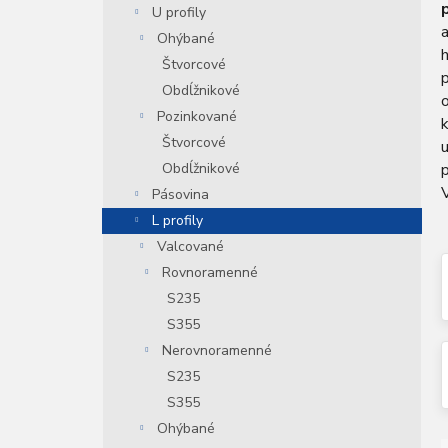
U profily
n
a
e
Ohýbané
l
Štvorcové
p
Obdĺžnikové
o
Pozinkované
k
Štvorcové
u
p
Obdĺžnikové
V
Pásovina
L profily
Valcované
Rovnoramenné
S235
S355
Nerovnoramenné
S235
S355
Ohýbané