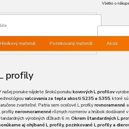
Všetko o nákup
Všetko o nákup
Môj ú
Pri
Hliníkový materiál
Pozinkovaný materiál
Akcia
L profily
V našej ponuke nájdete širokú ponuku
kovových L profilov
vyrobe
technológiou
valcovania za tepla akosti S235 a S355
, ktoré sú
aručene zvariteľné. Patria sem oceľové L profily
rovnoramenné
a
 profily
nerovnoramenné
rôznych rozmerov a hrúbok dodávané v
štandardných výrobných dĺžkach 6 m.
Okrem štandardných L prof
ponúkame aj ohýbané L profily, pozinkované L profily a diero