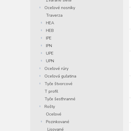
Zvárané siete
Oceľové nosníky
Traverza
HEA
HEB
IPE
IPN
UPE
UPN
Oceľové rúry
Oceľová guľatina
Tyče štvorcové
T profil
Tyče šesťhranné
Rošty
Oceľové
Pozinkované
Lisované