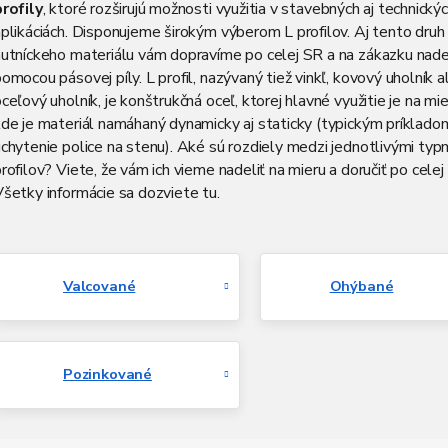
profily
, ktoré rozširujú možnosti využitia v stavebných aj technický
plikáciách. Disponujeme širokým výberom L profilov. Aj tento druh
hutníckeho materiálu vám dopravíme po celej SR a na zákazku nad
omocou pásovej píly. L profil, nazývaný tiež vinkľ, kovový uholník 
ceľový uholník, je konštrukčná oceľ, ktorej hlavné využitie je na mi
de je materiál namáhaný dynamicky aj staticky (typickým príklado
chytenie police na stenu). Aké sú rozdiely medzi jednotlivými typ
rofilov? Viete, že vám ich vieme nadeliť na mieru a doručiť po cele
šetky informácie sa dozviete tu.
Valcované
Ohýbané
Pozinkované