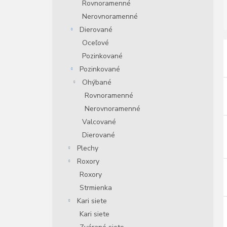
Rovnoramenné
Nerovnoramenné
Dierované
Oceľové
i
Pozinkované
Pozinkované
i
Ohýbané
r
Rovnoramenné
Nerovnoramenné
r
Valcované
Dierované
Plechy
Roxory
Roxory
Strmienka
Kari siete
Kari siete