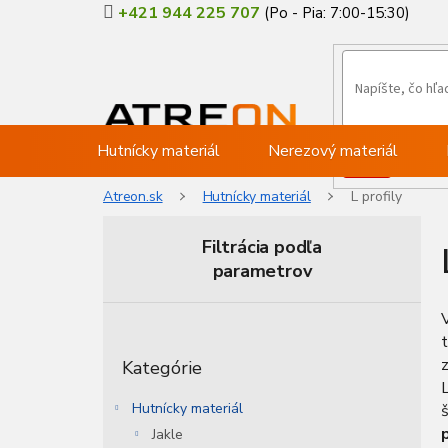
Prejsť
+421 944 225 707
na
obsah
Hutnícky materiál
Nerezový materiál
Atreon.sk
Hutnícky materiál
L profily
Filtrácia podľa
parametrov
B
o
Preskočiť
č
z
Kategórie
kategórie
n
L
ý
Hutnícky materiál
p
Jakle
a