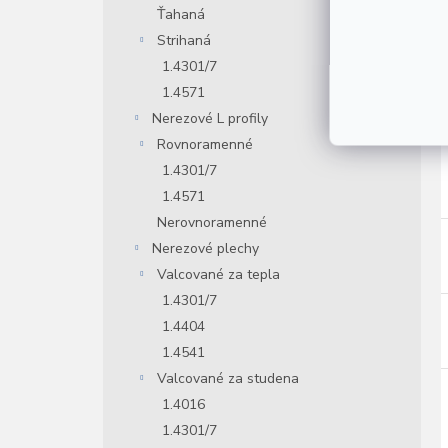
Ťahaná
Strihaná
1.4301/7
1.4571
Nerezové L profily
Rovnoramenné
1.4301/7
1.4571
Nerovnoramenné
Nerezové plechy
Valcované za tepla
1.4301/7
1.4404
1.4541
Valcované za studena
1.4016
1.4301/7