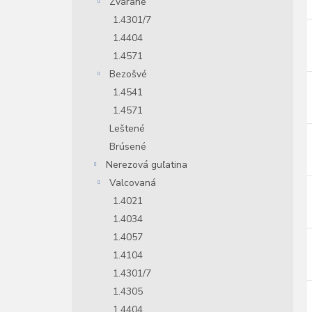
Zvárané
1.4301/7
1.4404
1.4571
Bezošvé
1.4541
1.4571
Leštené
Brúsené
Nerezová guľatina
Valcovaná
1.4021
1.4034
1.4057
1.4104
1.4301/7
1.4305
1.4404