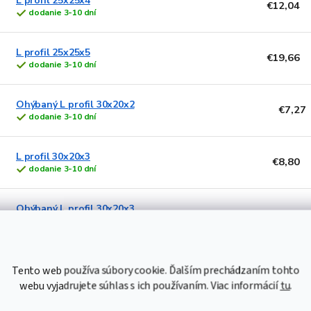
L profil 25x25x4
€12,04
dodanie 3-10 dní
L profil 25x25x5
€19,66
dodanie 3-10 dní
Ohýbaný L profil 30x20x2
€7,27
dodanie 3-10 dní
L profil 30x20x3
€8,80
dodanie 3-10 dní
Ohýbaný L profil 30x20x3
€8,25
dodanie 3-10 dní
L profil 30x20x4
€11,48
Tento web používa súbory cookie. Ďalším prechádzaním tohto
dodanie 3-10 dní
webu vyjadrujete súhlas s ich používaním. Viac informácií
tu
.
Ohýbaný L profil