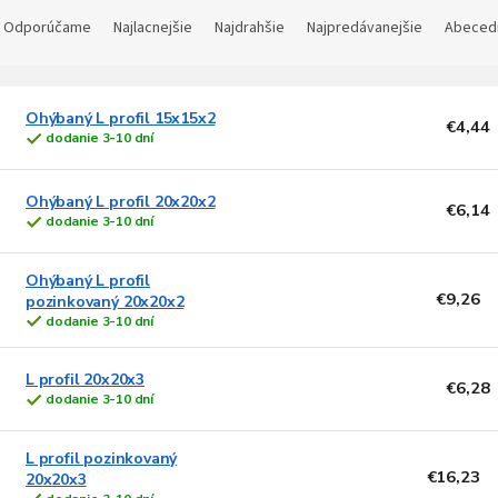
R
a
Odporúčame
Najlacnejšie
Najdrahšie
Najpredávanejšie
Abeced
d
e
V
n
ý
Ohýbaný L profil 15x15x2
€4,44
dodanie 3-10 dní
p
e
p
s
Ohýbaný L profil 20x20x2
€6,14
p
o
dodanie 3-10 dní
d
o
u
Ohýbaný L profil
d
k
€9,26
pozinkovaný 20x20x2
u
t
dodanie 3-10 dní
k
o
t
v
L profil 20x20x3
o
€6,28
dodanie 3-10 dní
v
L profil pozinkovaný
€16,23
20x20x3