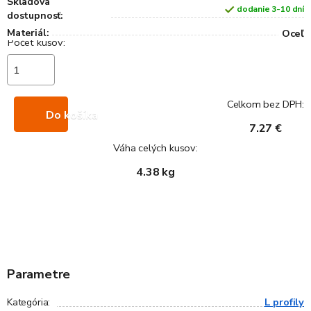
Skladová
dodanie 3-10 dní
dostupnosť:
Materiál:
Oceľ
Celkom bez DPH:
Do košíka
7.27 €
Váha celých kusov:
4.38 kg
Parametre
L profily
Kategória
: