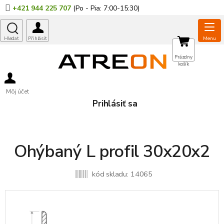
Prejsť
+421 944 225 707
na
obsah
NÁKUPNÝ
Prázdny
košík
KOŠÍK
Môj účet
Prihlásiť sa
Ohýbaný L profil 30x20x2
kód skladu:
14065