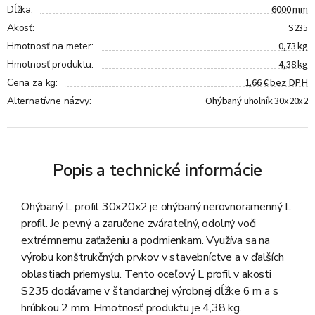
6000 mm
Dĺžka
:
S235
Akosť
:
0,73 kg
Hmotnosť na meter
:
4,38 kg
Hmotnosť produktu
:
1,66 € bez DPH
Cena za kg
:
Ohýbaný uholník 30x20x2
Alternatívne názvy
:
Popis a technické informácie
Ohýbaný L profil 30x20x2 je ohýbaný nerovnoramenný L
profil. Je pevný a zaručene zvárateľný, odolný voči
extrémnemu zaťaženiu a podmienkam. Využíva sa na
výrobu konštrukčných prvkov v stavebníctve a v ďalších
oblastiach priemyslu. Tento oceľový L profil v akosti
S235 dodávame v štandardnej výrobnej dĺžke 6 m a s
hrúbkou 2 mm. Hmotnosť produktu je 4,38 kg.