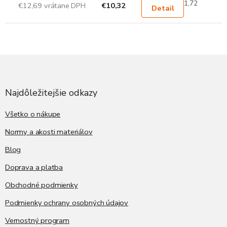
1,72
€12,69 vrátane DPH
€10,32
Detail
Z
á
p
ä
Najdôležitejšie odkazy
t
i
Všetko o nákupe
e
Normy a akosti materiálov
Blog
Doprava a platba
Obchodné podmienky
Podmienky ochrany osobných údajov
Vernostný program