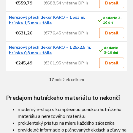
€559,79
(€688,54 vrátane DPH)
Detail
Nerezový plech dekor KARO - 1,5x3 m,
dodanie 3-
hrúbka 1,5 mm + fólie
10 dní
€631,26
(€776,45 vrátane DPH)
Detail
Nerezový plech dekor KARO - 1,25x2,5 m,
dodanie
hrúbka 0,8 mm + fólie
3-10 dní
€245,49
(€301,95 vrátane DPH)
Detail
17
položiek celkom
O
v
l
Predajom hutníckeho materiálu to nekončí
á
d
moderný e-shop s komplexnou ponukou hutníckeho
a
c
materiálu a nerezového materiálu
i
proklientský prístup na mieru každého zákazníka
e
pravidelné informácie o plánovaných akciách a zľavy na
p