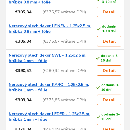
r
hrúbka 0,8 mm + fólie
3-10 dní
o
€305,34
(€375,57 vrátane DPH)
Detail
d
u
Nerezový plech dekor LEINEN - 1,25x2,5 m,
dodanie
k
hrúbka 0,8 mm + fólie
3-10 dní
t
o
€305,34
(€375,57 vrátane DPH)
Detail
v
Nerezový plech dekor 5WL - 1,25x2,5 m,
dodanie 3-
hrúbka 1 mm + fólie
10 dní
€390,52
(€480,34 vrátane DPH)
Detail
Nerezový plech dekor KARO - 1,25x2,5 m,
dodanie 3-
hrúbka 1 mm + fólie
10 dní
€303,94
(€373,85 vrátane DPH)
Detail
Nerezový plech dekor LEDER - 1,25x2,5 m,
dodanie 3-
hrúbka 1 mm + fólie
10 dní
€378,04
(€464,99 vrátane DPH)
Detail