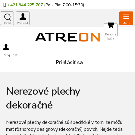
Prejsť
+421 944 225 707
na
obsah
NÁKUPNÝ
Prázdny
košík
KOŠÍK
Môj účet
Prihlásiť sa
Nerezové plechy
dekoračné
Nerezové plechy dekoračné
sú špecifické v tom, že môžu
mať rôznorodý designový (dekoračný) povrch. Nejde teda