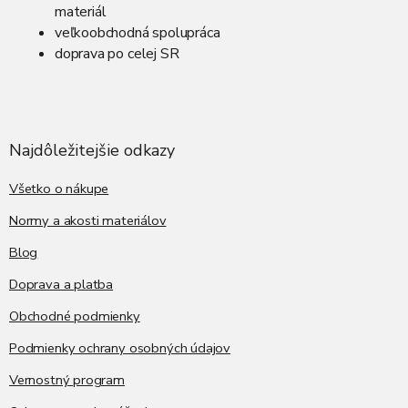
materiál
r
veľkoobchodná spolupráca
v
k
doprava po celej SR
y
v
Z
ý
á
p
p
i
ä
Najdôležitejšie odkazy
s
t
u
i
Všetko o nákupe
e
Normy a akosti materiálov
Blog
Doprava a platba
Obchodné podmienky
Podmienky ochrany osobných údajov
Vernostný program