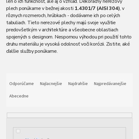
len o ich funkčnosť, ale aj o vzhľad. Dekoračný
nerezový
plech
ponúkame v bežnej akosti
1.4301/7 (AISI 304)
, v
rôznych rozmeroch, hrúbkach - dodávame ich po celých
tabuliach. Tieto nerezové plechy majú svoje využitie
predovšetkým v architektúre a všeobecne oblastiach
spojených s designom. Nespornou výhodou pri použití tohto
druhu materiálu je vysoká odolnosť voči korózii. Zistite, aké
ďalšie služby ponúkame.
R
a
Odporúčame
Najlacnejšie
Najdrahšie
Najpredávanejšie
d
e
Abecedne
n
i
e
p
r
o