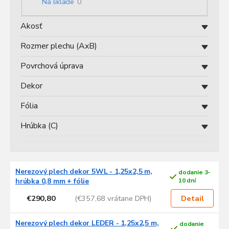
Na sklade
0
d
u
Akosť
k
t
Rozmer plechu (AxB)
o
v
Povrchová úprava
Dekor
Fólia
Hrúbka (C)
V
Nerezový plech dekor 5WL - 1,25x2,5 m,
dodanie 3-
ý
hrúbka 0,8 mm + fólie
10 dní
p
€290,80
(€357,68 vrátane DPH)
i
Detail
s
p
Nerezový plech dekor LEDER - 1,25x2,5 m,
dodanie