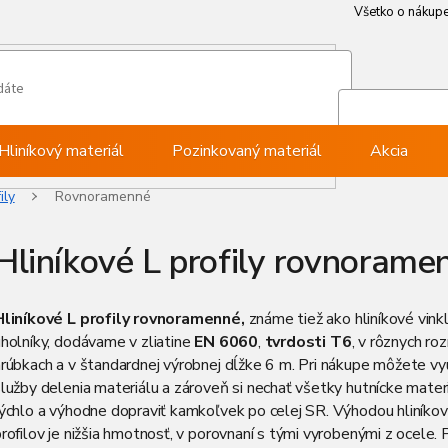
Všetko o nákup
Všetko o nákup
Môj ú
Pri
Hliníkový materiál
Pozinkovaný materiál
Akcia
ily
Rovnoramenné
Hliníkové L profily rovnorame
Hliníkové L profily rovnoramenné,
známe tiež ako hliníkové vink
holníky, dodávame v zliatine
EN 6060
,
tvrdosti T6
, v rôznych ro
rúbkach a v štandardnej výrobnej dĺžke 6 m. Pri nákupe môžete vy
lužby delenia materiálu a zároveň si nechať všetky hutnícke mater
ýchlo a výhodne dopraviť kamkoľvek po celej SR. Výhodou hliníkov
rofilov je nižšia hmotnosť, v porovnaní s tými vyrobenými z ocele. 