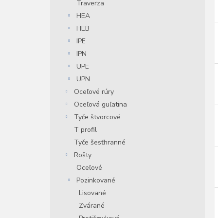
Traverza
HEA
HEB
IPE
IPN
UPE
UPN
Oceľové rúry
Oceľová guľatina
Tyče štvorcové
T profil
Tyče šesťhranné
Rošty
Oceľové
Pozinkované
Lisované
Zvárané