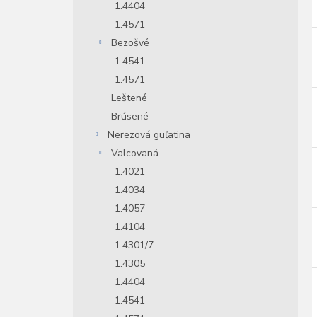
1.4404
1.4571
Bezošvé
1.4541
1.4571
Leštené
Brúsené
Nerezová guľatina
Valcovaná
1.4021
1.4034
1.4057
1.4104
1.4301/7
1.4305
1.4404
1.4541