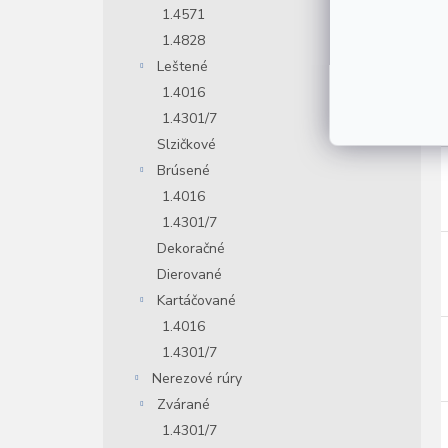
1.4571
1.4828
Leštené
1.4016
1.4301/7
Slzičkové
Brúsené
1.4016
1.4301/7
Dekoračné
Dierované
Kartáčované
1.4016
1.4301/7
Nerezové rúry
Zvárané
1.4301/7