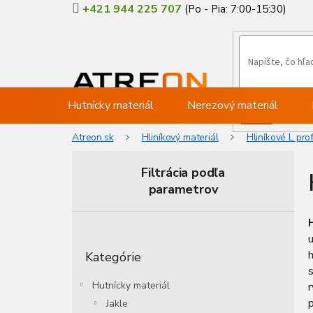
Prejsť
+421 944 225 707
na
obsah
Hutnícky materiál
Nerezový materiál
Atreon.sk
Hliníkový materiál
Hliníkové L prof
Filtrácia podľa
parametrov
B
o
u
Preskočiť
č
h
Kategórie
kategórie
n
s
ý
Hutnícky materiál
r
p
p
Jakle
a