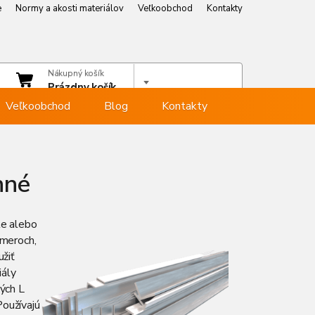
e
Normy a akosti materiálov
Veľkoobchod
Kontakty
e
Normy a akosti materiálov
Veľkoobchod
Kontakty
čet
Nákupný košík
hlásiť sa
Prázdny košík
Veľkoobchod
Blog
Kontakty
nné
le alebo
zmeroch,
užiť
iály
ých L
Používajú