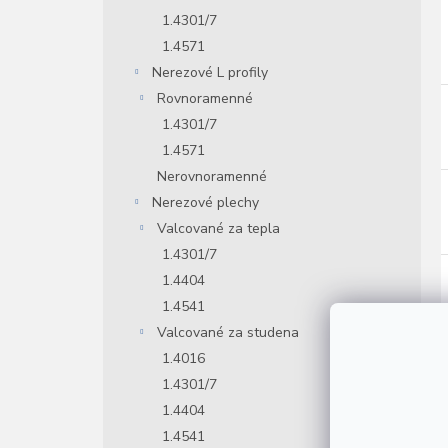
1.4301/7
1.4571
Nerezové L profily
Rovnoramenné
1.4301/7
1.4571
Nerovnoramenné
Nerezové plechy
Valcované za tepla
1.4301/7
1.4404
1.4541
Valcované za studena
1.4016
1.4301/7
1.4404
1.4541