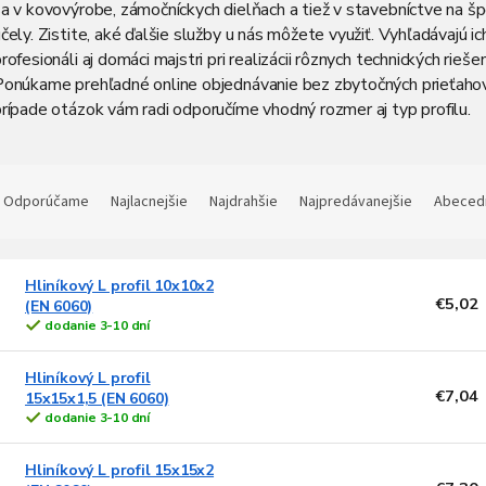
a v kovovýrobe, zámočníckych dielňach a tiež v stavebníctve na šp
čely. Zistite, aké ďalšie služby u nás môžete využiť. Vyhľadávajú ic
rofesionáli aj domáci majstri pri realizácii rôznych technických riešen
Ponúkame prehľadné online objednávanie bez zbytočných prieťahov
rípade otázok vám radi odporučíme vhodný rozmer aj typ profilu.
R
a
Odporúčame
Najlacnejšie
Najdrahšie
Najpredávanejšie
Abeced
d
e
V
n
Hliníkový L profil 10x10x2
ý
€5,02
(EN 6060)
p
e
dodanie 3-10 dní
p
s
Hliníkový L profil
p
o
€7,04
15x15x1,5 (EN 6060)
d
dodanie 3-10 dní
o
u
d
k
Hliníkový L profil 15x15x2
u
t