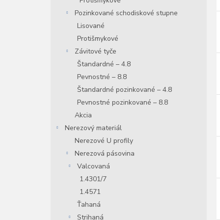
Protišmykové
Pozinkované schodiskové stupne
Lisované
Protišmykové
Závitové tyče
Štandardné – 4.8
Pevnostné – 8.8
Štandardné pozinkované – 4.8
Pevnostné pozinkované – 8.8
Akcia
Nerezový materiál
Nerezové U profily
Nerezová pásovina
Valcovaná
1.4301/7
1.4571
Ťahaná
Strihaná