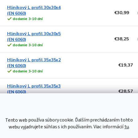
Hliníkový L profil 30x30x4
€30,99
(EN 6060)
dodanie 3-10 dní
Hliníkový L profil 30x30x5
€38,25
(EN 6060)
dodanie 3-10 dní
Hliníkový L profil 35x35x2
€19,37
(EN 6060)
dodanie 3-10 dní
Hliníkový L profil 35x35x3
€28,57
(EN 6060)
dodanie 3-10 dní
Hliníkový L profil 35x35x4
€34,38
(EN 6060)
Tento web používa súbory cookie. Ďalším prechádzaním tohto
dodanie 3-10 dní
webu vyjadrujete súhlas s ich používaním. Viac informácií
tu
.