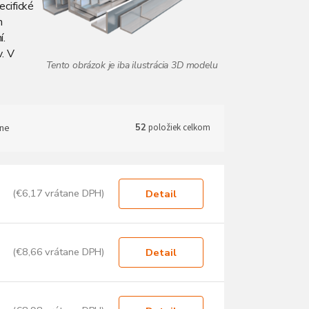
ecifické
h
í.
. V
ne
52
položiek celkom
(€6,17 vrátane DPH)
Detail
(€8,66 vrátane DPH)
Detail