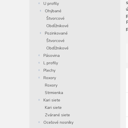
s
U profily
n
ú
e
Ohýbané
p
l
Štvorcové
Obdĺžnikové
p
Pozinkované
Štvorcové
Obdĺžnikové
Pásovina
L profily
Plechy
i
Roxory
Roxory
i
Strmienka
r
Kari siete
r
Kari siete
Zvárané siete
Oceľové nosníky