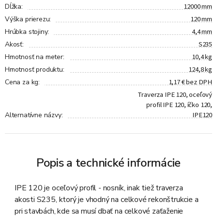
12000 mm
Dĺžka
:
120 mm
Výška prierezu
:
4,4 mm
Hrúbka stojiny
:
S235
Akosť
:
10,4 kg
Hmotnosť na meter
:
124,8 kg
Hmotnosť produktu
:
1,17 € bez DPH
Cena za kg
:
Traverza IPE 120, oceľový
profil IPE 120, íčko 120,
IPE120
Alternatívne názvy
:
Popis a technické informácie
IPE 120 je oceľový profil - nosník, inak tiež traverza
akosti S235, ktorý je vhodný na celkové rekonštrukcie a
pri stavbách, kde sa musí dbať na celkové zaťaženie