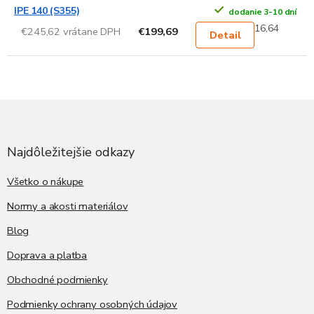
IPE 140 (S355)
dodanie 3-10 dní
16,64
€245,62 vrátane DPH
€199,69
Detail
Z
á
p
ä
Najdôležitejšie odkazy
t
i
Všetko o nákupe
e
Normy a akosti materiálov
Blog
Doprava a platba
Obchodné podmienky
Podmienky ochrany osobných údajov