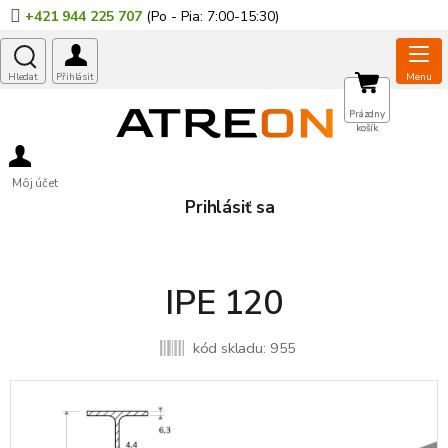
Prejsť
+421 944 225 707
na
obsah
NÁKUPNÝ
Prázdny
košík
KOŠÍK
Môj účet
Prihlásiť sa
IPE 120
kód skladu:
955