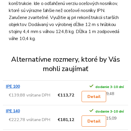
konštrukcie. Ide o odľahčenú verziu oceľových nosníkov,
ktoré sú výrazne ľahšie než oceľové nosníky IPN.
Zaručene zvariteľné. Využitie aj pri rekonštrukcii starších
objektov. Dodávaný vo výrobnej dĺžke 12 m s hrúbkou
stojiny 4,4 mm s váhou 124,8 kg. Dĺžka 1 m zodpovedá
váhe 10,4 kg.
Alternatívne rozmery, ktoré by Vás
mohli zaujímať
IPE 100
dodanie 3-10 dní
9,48
€139,88 vrátane DPH
€113,72
Detail
IPE 140
dodanie 3-10 dní
15,09
€222,78 vrátane DPH
€181,12
Detail