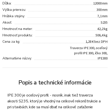
12000 mm
Dĺžka
:
300 mm
Výška prierezu
:
7,1 mm
Hrúbka stojiny
:
S235
Akosť
:
42,2 kg
Hmotnosť na meter
:
506,4 kg
Hmotnosť produktu
:
1,28 € bez DPH
Cena za kg
:
Traverza IPE 300, oceľový
profil IPE 300, íčko 300,
IPE300
Alternatívne názvy
:
Popis a technické informácie
IPE 300 je oceľový profil - nosník, inak tiež traverza
akosti S235, ktorý je vhodný na celkové rekonštrukcie a
pri stavbách, kde sa musí dbať na celkové zaťaženie