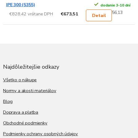
IPE 300 (S355)
dodanie 3-10 dní
56,13
€828,42 vrátane DPH
€673,51
Detail
Z
á
p
ä
Najdôležitejšie odkazy
t
i
Všetko o nákupe
e
Normy a akosti materiálov
Blog
Doprava a platba
Obchodné podmienky
Podmienky ochrany osobných údajov