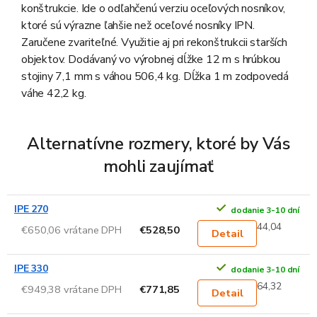
konštrukcie. Ide o odľahčenú verziu oceľových nosníkov,
ktoré sú výrazne ľahšie než oceľové nosníky IPN.
Zaručene zvariteľné. Využitie aj pri rekonštrukcii starších
objektov. Dodávaný vo výrobnej dĺžke 12 m s hrúbkou
stojiny 7,1 mm s váhou 506,4 kg. Dĺžka 1 m zodpovedá
váhe 42,2 kg.
Alternatívne rozmery, ktoré by Vás
mohli zaujímať
IPE 270
dodanie 3-10 dní
44,04
€650,06 vrátane DPH
€528,50
Detail
IPE 330
dodanie 3-10 dní
64,32
€949,38 vrátane DPH
€771,85
Detail