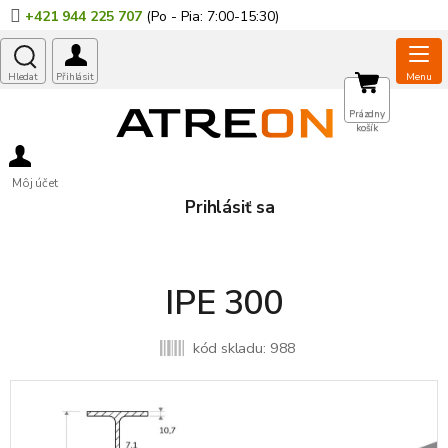
Prejsť
+421 944 225 707
na
obsah
NÁKUPNÝ
Prázdny
košík
KOŠÍK
Môj účet
Prihlásiť sa
IPE 300
kód skladu:
988