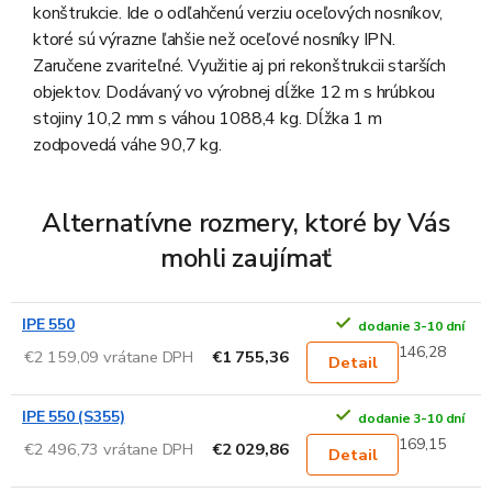
konštrukcie. Ide o odľahčenú verziu oceľových nosníkov,
ktoré sú výrazne ľahšie než oceľové nosníky IPN.
Zaručene zvariteľné. Využitie aj pri rekonštrukcii starších
objektov. Dodávaný vo výrobnej dĺžke 12 m s hrúbkou
stojiny 10,2 mm s váhou 1088,4 kg. Dĺžka 1 m
zodpovedá váhe 90,7 kg.
Alternatívne rozmery, ktoré by Vás
mohli zaujímať
IPE 550
dodanie 3-10 dní
146,28
€2 159,09 vrátane DPH
€1 755,36
Detail
IPE 550 (S355)
dodanie 3-10 dní
169,15
€2 496,73 vrátane DPH
€2 029,86
Detail