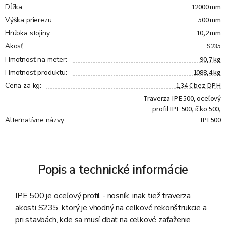
12000 mm
Dĺžka
:
500 mm
Výška prierezu
:
10,2 mm
Hrúbka stojiny
:
S235
Akosť
:
90,7 kg
Hmotnosť na meter
:
1088,4 kg
Hmotnosť produktu
:
1,34 € bez DPH
Cena za kg
:
Traverza IPE 500, oceľový
profil IPE 500, íčko 500,
IPE500
Alternatívne názvy
:
Popis a technické informácie
IPE 500 je oceľový profil - nosník, inak tiež traverza
akosti S235, ktorý je vhodný na celkové rekonštrukcie a
pri stavbách, kde sa musí dbať na celkové zaťaženie