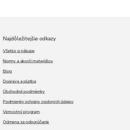
Z
á
p
ä
Najdôležitejšie odkazy
t
i
Všetko o nákupe
e
Normy a akosti materiálov
Blog
Doprava a platba
Obchodné podmienky
Podmienky ochrany osobných údajov
Vernostný program
Odmena za odporúčanie