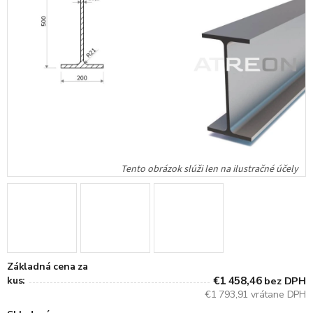
Základná cena za
kus:
€1 458,46
bez DPH
€1 793,91 vrátane DPH