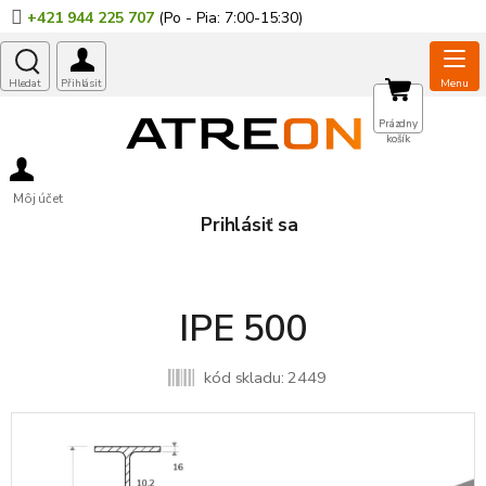
Prejsť
+421 944 225 707
na
obsah
NÁKUPNÝ
Prázdny
košík
KOŠÍK
Môj účet
Prihlásiť sa
IPE 500
kód skladu:
2449