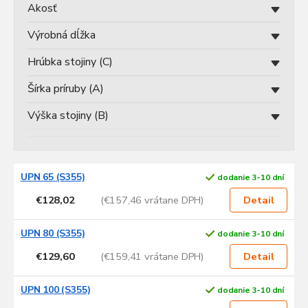
u
Akosť
k
t
Výrobná dĺžka
o
v
Hrúbka stojiny (C)
Šírka príruby (A)
Výška stojiny (B)
V
UPN 65 (S355)
dodanie 3-10 dní
ý
p
€128,02
(€157,46 vrátane DPH)
Detail
i
s
UPN 80 (S355)
dodanie 3-10 dní
p
€129,60
(€159,41 vrátane DPH)
Detail
r
o
d
UPN 100 (S355)
dodanie 3-10 dní
u