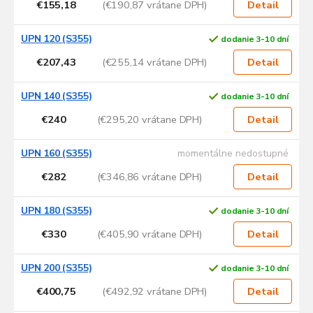
€155,18
(€190,87 vrátane DPH)
Detail
k
t
UPN 120 (S355)
dodanie 3-10 dní
o
v
€207,43
(€255,14 vrátane DPH)
Detail
UPN 140 (S355)
dodanie 3-10 dní
€240
(€295,20 vrátane DPH)
Detail
UPN 160 (S355)
momentálne nedostupné
€282
(€346,86 vrátane DPH)
Detail
UPN 180 (S355)
dodanie 3-10 dní
€330
(€405,90 vrátane DPH)
Detail
UPN 200 (S355)
dodanie 3-10 dní
€400,75
(€492,92 vrátane DPH)
Detail