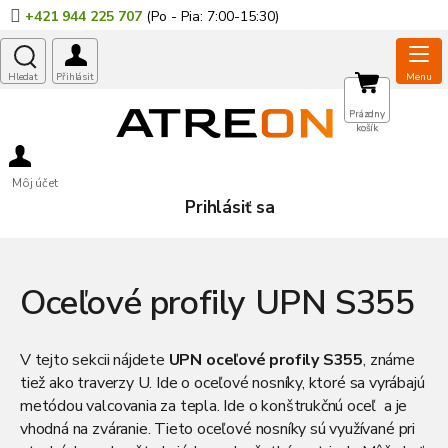
Prejsť
+421 944 225 707
na
obsah
NÁKUPNÝ
Prázdny
košík
KOŠÍK
Môj účet
Prihlásiť sa
Oceľové profily UPN S355
V tejto sekcii nájdete
UPN
oceľové profily S355
, známe
tiež ako
traverzy
U. Ide o
oceľové nosníky
, ktoré sa vyrábajú
metódou valcovania za tepla. Ide o konštrukčnú oceľ a je
vhodná na zváranie. Tieto oceľové nosníky sú využívané pri