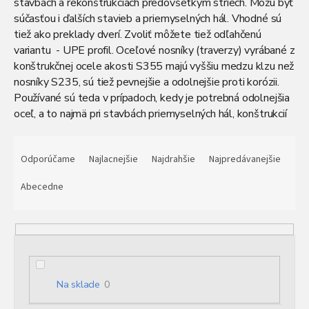
stavbách a rekonštrukciách predovšetkým striech. Môžu byť
súčasťou i ďalších stavieb a priemyselných hál. Vhodné sú
tiež ako preklady dverí. Zvoliť môžete tiež odľahčenú
variantu -
UPE profil
.
Oceľové nosníky (traverzy) vyrábané z
konštrukčnej ocele akosti S355 majú vyššiu medzu klzu než
nosníky S235, sú tiež pevnejšie a odolnejšie proti korózii.
Používané sú teda v prípadoch, kedy je potrebná odolnejšia
oceľ, a to najmä pri stavbách priemyselných hál, konštrukcií
pozemného staviteľstva, mostných konštrukcií a mnohých
R
ďalších.
Oceľový U profil
dodávame v štandardnej výrobnej
a
Odporúčame
Najlacnejšie
Najdrahšie
Najpredávanejšie
dĺžke 12 m. V prípade záujmu sme ale schopní vám tento
d
materiál nadeliť. Ak vás zaujíma, ako tento proces prebieha
e
Abecedne
alebo aké ďalšie služby vám môžeme ponúknuť, stačí
n
pokračovať tu.
i
e
p
r
o
Na sklade
0
d