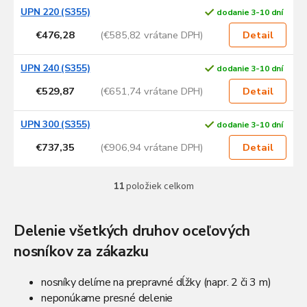
UPN 220 (S355)
dodanie 3-10 dní
€476,28
(€585,82 vrátane DPH)
Detail
UPN 240 (S355)
dodanie 3-10 dní
€529,87
(€651,74 vrátane DPH)
Detail
UPN 300 (S355)
dodanie 3-10 dní
€737,35
(€906,94 vrátane DPH)
Detail
11
položiek celkom
O
v
l
Delenie všetkých druhov oceľových
á
d
nosníkov za zákazku
a
c
i
nosníky delíme na prepravné dĺžky (napr. 2 či 3 m)
e
neponúkame presné delenie