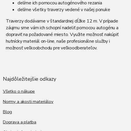
p
delíme ich pomocou autogénového rezania
r
delíme všetky traverzy vedené v našej ponuke
v
k
Traverzy dodávame v štandardnej dĺžke 12 m. V prípade
y
záujmu sme vám ich schopní nadeliť pomocou autogénu a
v
ý
dopraviť na požadované miesto. Využite možnosť nakúpiť
p
hutnícky materiál
on-line, naše profesionálne služby i
i
možnosť veľkoobchodu pre veľkoodberateľov.
s
u
Z
á
p
ä
Najdôležitejšie odkazy
t
i
Všetko o nákupe
e
Normy a akosti materiálov
Blog
Doprava a platba