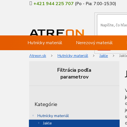
Prejsť
+421 944 225 707
na
obsah
Hutnícky materiál
Nerezový materiál
Atreon.sk
Hutnícky materiál
Jakle
Jak
Filtrácia podľa
parametrov
B
o
Preskočiť
č
Kategórie
kategórie
n
j
ý
Hutnícky materiál
p
d
Jakle
a