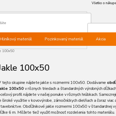
Všetko o nákup
Všetko o nákup
Môj ú
Pri
Hliníkový materiál
Pozinkovaný materiál
Akcia
le 100x50
Jakle 100x50
V tejto skupine nájdete jakle s rozmermi 100x50. Dodávame
obdĺ
jakle 100x50
v rôznych triedach a štandardných výrobných dĺžkac
oceľový profil nájdete v našej ponuke v rôznych hrúbkach. Samozr
e široké využitie v kovovýrobe, zámočníckych dielňach a čoraz viac a
stavebníctve. Obdĺžnikové jakle rozmermi 100x50 v štandardnej v
ĺžke 6 m. Môžete tiež využiť možnosť rozdelenia tohto materiálu.