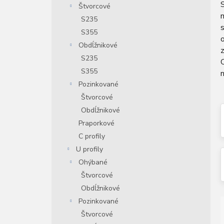
Štvorcové
n
e
S235
s
l
S355
o
Obdĺžnikové
z
S235
O
S355
Pozinkované
Štvorcové
Obdĺžnikové
Praporkové
C profily
U profily
Ohýbané
Štvorcové
Obdĺžnikové
Pozinkované
Štvorcové