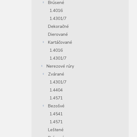
Brúsené
1.4016
1.4301/7
Dekoračné
Dierované
Kartáčované
1.4016
1.4301/7
Nerezové rúry
Zvárané
1.4301/7
1.4404
1.4571
Bezošvé
1.4541
1.4571
Leštené