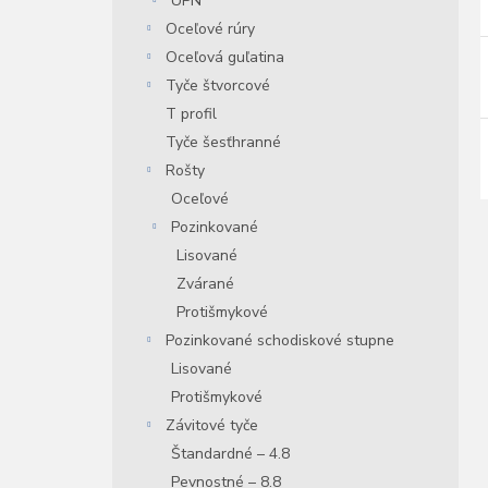
UPN
Oceľové rúry
Oceľová guľatina
Tyče štvorcové
T profil
Tyče šesťhranné
Rošty
Oceľové
Pozinkované
Lisované
Zvárané
Protišmykové
Pozinkované schodiskové stupne
Lisované
Protišmykové
Závitové tyče
Štandardné – 4.8
Pevnostné – 8.8