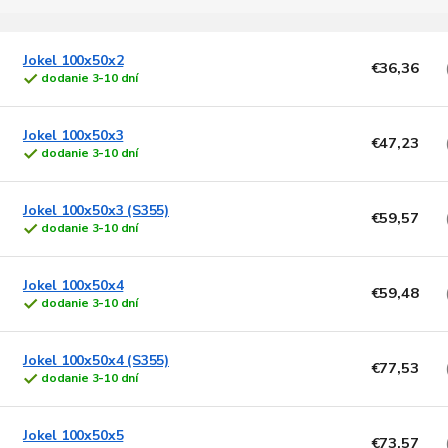
e
V
n
ý
Jokel 100x50x2
€36,36
dodanie 3-10 dní
p
e
p
s
Jokel 100x50x3
€47,23
p
o
dodanie 3-10 dní
d
o
u
Jokel 100x50x3 (S355)
d
k
€59,57
dodanie 3-10 dní
u
t
k
o
t
v
Jokel 100x50x4
€59,48
o
dodanie 3-10 dní
v
Jokel 100x50x4 (S355)
€77,53
dodanie 3-10 dní
Jokel 100x50x5
€73,57