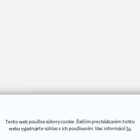
y
v
ý
p
i
s
u
Tento web používa súbory cookie. Ďalším prechádzaním tohto
webu vyjadrujete súhlas s ich používaním. Viac informácií
tu
.