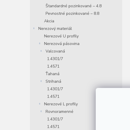
Štandardné pozinkované – 4.8
Pevnostné pozinkované – 8.8
Akcia
Nerezový materiál
Nerezové U profily
Nerezová pásovina
Valcovaná
1.4301/7
1.4571
Ťahaná
Strihaná
1.4301/7
1.4571
Nerezové L profily
Rovnoramenné
1.4301/7
1.4571