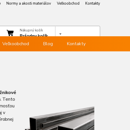
e
Normy a akosti materiálov
Veľkoobchod
Kontakty
e
Normy a akosti materiálov
Veľkoobchod
Kontakty
čet
Nákupný košík
hlásiť sa
Prázdny košík
Veľkoobchod
Blog
Kontakty
žnikové
h. Tento
ejmosťou
j v
ýrobnej