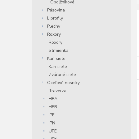
Obdĺžnikové
Pásovina
L profily
i
Plechy
i
Roxory
r
Roxory
Strmienka
r
Kari siete
Kari siete
Zvárané siete
Oceľové nosníky
Traverza
HEA
HEB
IPE
IPN
UPE