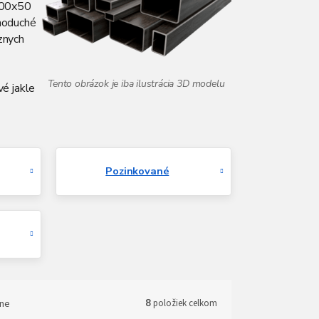
 100x50
dnoduché
ôznych
vé jakle
Pozinkované
ne
8
položiek celkom