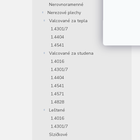
Nerovnoramenné
Nerezové plechy
Valcované za tepla
1.4301/7
1.4404
1.4541
Valcované za studena
1.4016
1.4301/7
1.4404
1.4541
1.4571
1.4828
Leštené
1.4016
1.4301/7
Slzičkové