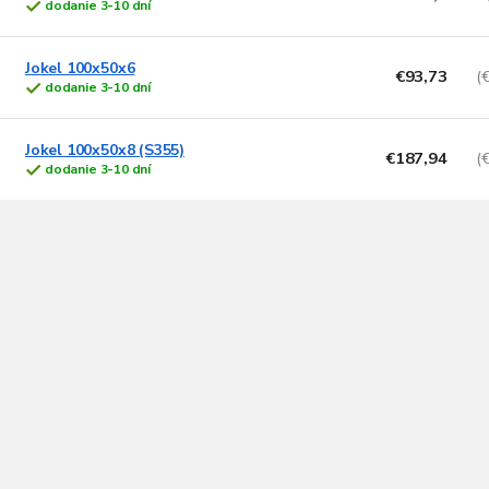
dodanie 3-10 dní
Jokel 100x50x6
€93,73
(
dodanie 3-10 dní
Jokel 100x50x8 (S355)
€187,94
(
dodanie 3-10 dní
O
v
l
á
d
a
c
i
e
p
r
v
k