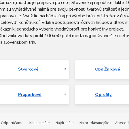
Samozrejmosťou je preprava po celej Slovenskej republike. Jakle
mm sú vyhľadávané najmä pre svoju pevnosť, tvarovú stálosť a je
pracovanie. Využitie nachádzajú aj pri výrobe brán, prístreškov či r
ceľových konštrukcií. Vďaka dostupnosti rôznych hrúbok a dĺžok si
ákazník jednoducho vyberie vhodný profil pre konkrétny projekt.
bdĺžnikový dutý profil 100x50 patrí medzi najpoužívanejšie oceľo
na slovenskom trhu.
Štvorcové
Obdĺžnikové
Praporkové
C profily
R
a
Odporúčame
Najlacnejšie
Najdrahšie
Najpredávanejšie
Abeced
d