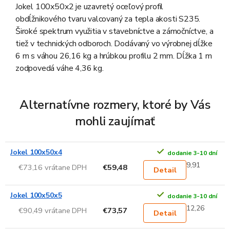
Jokel 100x50x2 je uzavretý oceľový profil
obdĺžnikového tvaru valcovaný za tepla akosti S235.
Široké spektrum využitia v stavebníctve a zámočníctve, a
tiež v technických odboroch. Dodávaný vo výrobnej dĺžke
6 m s váhou 26,16 kg a hrúbkou profilu 2 mm. Dĺžka 1 m
zodpovedá váhe 4,36 kg.
Alternatívne rozmery, ktoré by Vás
mohli zaujímať
Jokel 100x50x4
dodanie 3-10 dní
9,91
€73,16 vrátane DPH
€59,48
Detail
Jokel 100x50x5
dodanie 3-10 dní
12,26
€90,49 vrátane DPH
€73,57
Detail