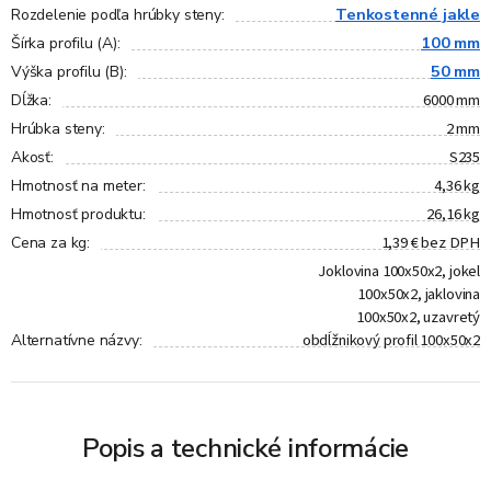
Tenkostenné jakle
Rozdelenie podľa hrúbky steny
:
100 mm
Šírka profilu (A)
:
50 mm
Výška profilu (B)
:
6000 mm
Dĺžka
:
2 mm
Hrúbka steny
:
S235
Akosť
:
4,36 kg
Hmotnosť na meter
:
26,16 kg
Hmotnosť produktu
:
1,39 € bez DPH
Cena za kg
:
Joklovina 100x50x2, jokel
100x50x2, jaklovina
100x50x2, uzavretý
obdĺžnikový profil 100x50x2
Alternatívne názvy
:
Popis a technické informácie