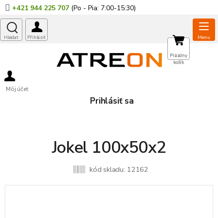
Prejsť
+421 944 225 707
na
obsah
NÁKUPNÝ
Prázdny
košík
KOŠÍK
Môj účet
Prihlásiť sa
Jokel 100x50x2
kód skladu:
12162