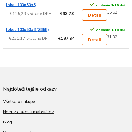
Jokel 100x50x6
dodanie 3-10 dní
15,62
€115,29 vrátane DPH
€93,73
Detail
Jokel 100x50x8 (S355)
dodanie 3-10 dní
31,32
€231,17 vrátane DPH
€187,94
Detail
Z
á
p
ä
Najdôležitejšie odkazy
t
i
Všetko o nákupe
e
Normy a akosti materiálov
Blog