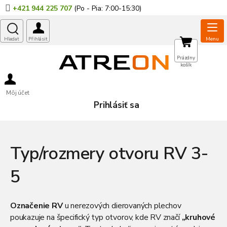
Prejsť
+421 944 225 707
na
obsah
NÁKUPNÝ
Prázdny
košík
KOŠÍK
Môj účet
Prihlásiť sa
Typ/rozmery otvoru RV 3-
5
Označenie RV
u nerezových dierovaných plechov
poukazuje na špecifický typ otvorov, kde RV značí
„kruhové