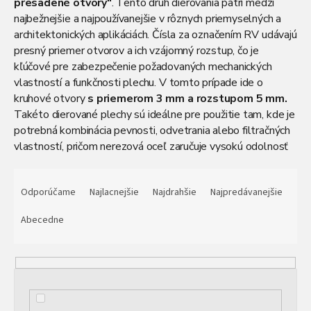
presadené otvory“
. Tento druh dierovania patrí medzi
najbežnejšie a najpoužívanejšie v rôznych priemyselných a
architektonických aplikáciách. Čísla za označením RV udávajú
presný priemer otvorov a ich vzájomný rozstup, čo je
kľúčové pre zabezpečenie požadovaných mechanických
vlastností a funkčnosti plechu. V tomto prípade ide o
kruhové otvory
s priemerom 3 mm a rozstupom 5 mm.
Takéto dierované plechy sú ideálne pre použitie tam, kde je
potrebná kombinácia pevnosti, odvetrania alebo filtračných
vlastností, pričom nerezová oceľ zaručuje vysokú odolnosť
proti korózii a dlhú životnosť materiálu. Navyše presné
R
rozmiestnenie otvorov zaručuje estetický vzhľad, čo ocenia
a
Odporúčame
Najlacnejšie
Najdrahšie
Najpredávanejšie
aj dizajnéri pri moderných architektonických riešeniach.
d
e
Abecedne
n
i
e
p
r