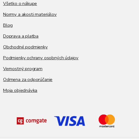
i
Všetko o nákupe
e
p
e
Normy a akosti materiálov
r
v
Blog
k
y
Doprava a platba
v
ý
Obchodné podmienky
p
i
Podmienky ochrany osobných údajov
s
Vernostný program
u
Odmena za odporúčanie
Moja objednávka