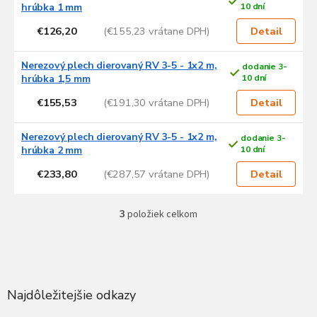
ý
hrúbka 1 mm
10 dní
p
€126,20
(€155,23 vrátane DPH)
i
Detail
s
p
Nerezový plech dierovaný RV 3-5 - 1x2 m,
dodanie 3-
r
hrúbka 1,5 mm
10 dní
o
€155,53
(€191,30 vrátane DPH)
Detail
d
u
Nerezový plech dierovaný RV 3-5 - 1x2 m,
dodanie 3-
k
hrúbka 2 mm
10 dní
t
o
€233,80
(€287,57 vrátane DPH)
Detail
v
3
položiek celkom
O
v
l
Z
á
á
d
p
a
ä
Najdôležitejšie odkazy
c
t
i