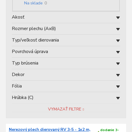
o
Na sklade
0
d
u
Akosť
k
t
Rozmer plechu (AxB)
o
v
Typ/veľkosť dierovania
Povrchová úprava
Typ brúsenia
Dekor
Fólia
Hrúbka (C)
VYMAZAŤ FILTRE
V
Nerezový plech dierovaný RV 3-5 - 1x2 m,
dodanie 3-