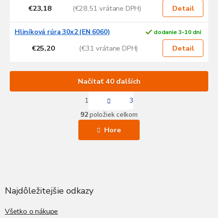
€23,18
(€28,51 vrátane DPH)
Detail
Hliníková rúra 30x2 (EN 6060)
dodanie 3-10 dní
€25,20
(€31 vrátane DPH)
Detail
Načítať 40 ďalších
S
1
3
t
O
r
92
položiek celkom
v
á
l
n
Hore
k
á
o
d
v
a
Z
a
c
á
n
i
i
p
e
e
ä
Najdôležitejšie odkazy
p
t
r
v
i
Všetko o nákupe