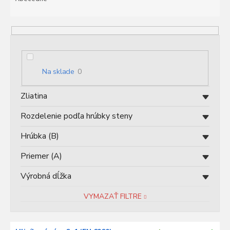
n
i
e
p
r
o
Na sklade
0
d
u
Zliatina
k
t
Rozdelenie podľa hrúbky steny
o
v
Hrúbka (B)
Priemer (A)
Výrobná dĺžka
VYMAZAŤ FILTRE
V