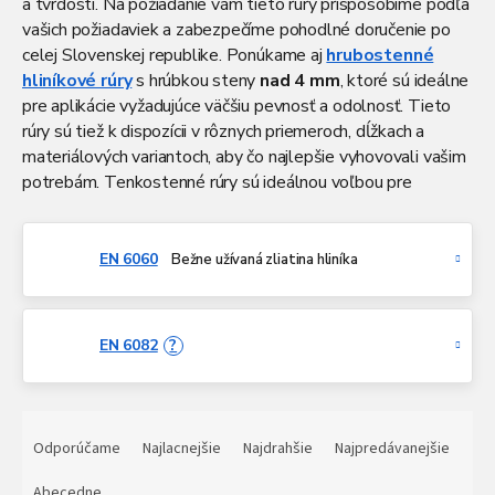
a tvrdostí. Na požiadanie vám tieto rúry prispôsobíme podľa
vašich požiadaviek a zabezpečíme pohodlné doručenie po
celej Slovenskej republike. Ponúkame aj
hrubostenné
hliníkové rúry
s hrúbkou steny
nad 4 mm
, ktoré sú ideálne
pre aplikácie vyžadujúce väčšiu pevnosť a odolnosť. Tieto
rúry sú tiež k dispozícii v rôznych priemeroch, dĺžkach a
materiálových variantoch, aby čo najlepšie vyhovovali vašim
potrebám. Tenkostenné rúry sú ideálnou voľbou pre
konštrukcie, kde je dôležitá nízka hmotnosť a dobrá
spracovateľnosť. Využívajú sa najmä v oblasti dizajnu, výroby
nábytku, rámových konštrukcií a rôznych ľahkých technických
EN 6060
Bežne užívaná zliatina hliníka
riešení. Vďaka ich univerzálnosti a dostupnosti rôznych
variantov sú obľúbeným riešením pre profesionálov aj
domácich majstrov.
EN 6082
?
R
a
Odporúčame
Najlacnejšie
Najdrahšie
Najpredávanejšie
d
e
Abecedne