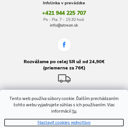
Infolinka v prevádzke
+421 944 225 707
Po - Pia: 7 - 15:30 hod.
info@atreon.sk
Rozvážame po celej SR už od 24,90€
(priemerne za 76€)
Tento web používa súbory cookie. Ďalším prechádzaním
tohto webu vyjadrujete súhlas s ich používaním. Viac
informácií
tu
.
Nastaviť cookies jednotlivo
Vytvoril Shoptet