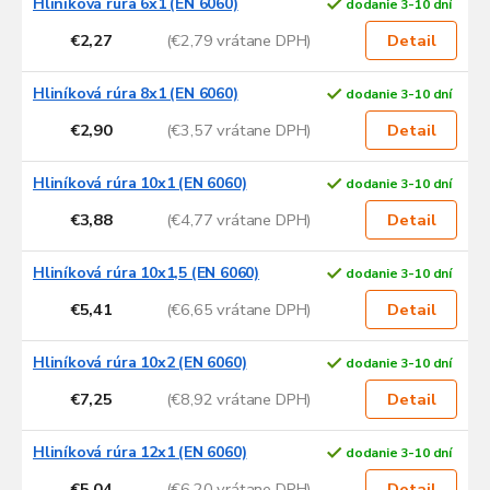
Hliníková rúra 6x1 (EN 6060)
dodanie 3-10 dní
ý
p
€2,27
(€2,79 vrátane DPH)
Detail
i
s
Hliníková rúra 8x1 (EN 6060)
dodanie 3-10 dní
p
€2,90
(€3,57 vrátane DPH)
Detail
r
o
d
Hliníková rúra 10x1 (EN 6060)
dodanie 3-10 dní
u
€3,88
(€4,77 vrátane DPH)
Detail
k
t
Hliníková rúra 10x1,5 (EN 6060)
dodanie 3-10 dní
o
v
€5,41
(€6,65 vrátane DPH)
Detail
Hliníková rúra 10x2 (EN 6060)
dodanie 3-10 dní
€7,25
(€8,92 vrátane DPH)
Detail
Hliníková rúra 12x1 (EN 6060)
dodanie 3-10 dní
€5,04
(€6,20 vrátane DPH)
Detail