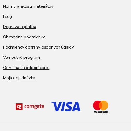
k
e
Normy a akosti materiálov
y
v
Blog
ý
p
Doprava a platba
i
s
Obchodné podmienky
u
Podmienky ochrany osobných údajov
Vernostný program
Odmena za odporúčanie
Moja objednávka