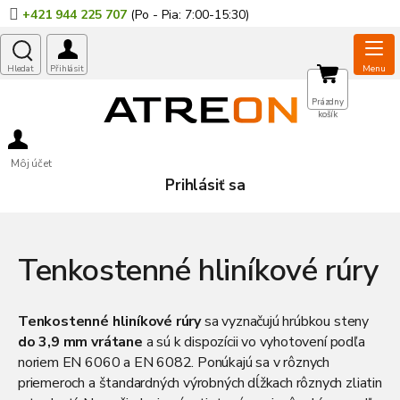
Prejsť
+421 944 225 707
na
obsah
NÁKUPNÝ
Prázdny
košík
KOŠÍK
Môj účet
Prihlásiť sa
Tenkostenné hliníkové rúry
Tenkostenné hliníkové rúry
sa vyznačujú hrúbkou steny
do 3,9 mm vrátane
a sú k dispozícii vo vyhotovení podľa
noriem EN 6060 a EN 6082. Ponúkajú sa v rôznych
priemeroch a štandardných výrobných dĺžkach rôznych zliatin