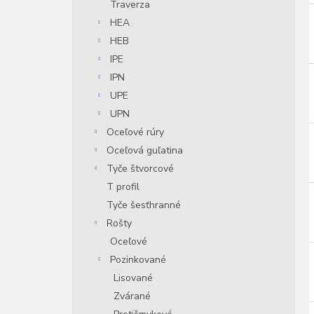
Traverza
r
HEA
r
HEB
IPE
IPN
UPE
UPN
Oceľové rúry
Oceľová guľatina
Tyče štvorcové
T profil
Tyče šesťhranné
Rošty
Oceľové
Pozinkované
Lisované
Zvárané