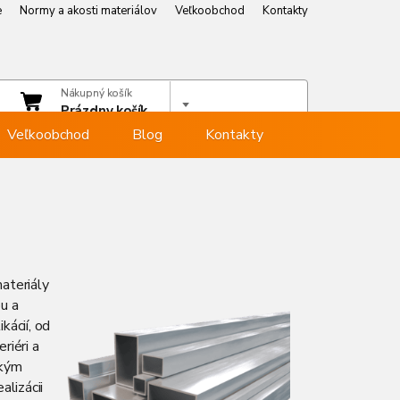
e
Normy a akosti materiálov
Veľkoobchod
Kontakty
e
Normy a akosti materiálov
Veľkoobchod
Kontakty
čet
Nákupný košík
hlásiť sa
Prázdny košík
Veľkoobchod
Blog
Kontakty
ateriály
ou a
kácií, od
riéri a
ckým
alizácii