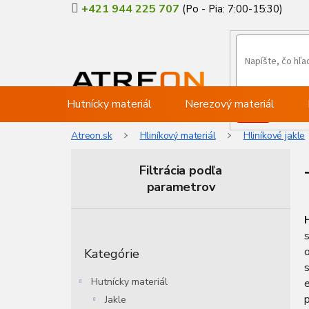
Prejsť
+421 944 225 707
na
obsah
Hutnícky materiál
Nerezový materiál
Atreon.sk
Hliníkový materiál
Hliníkové jakle
Filtrácia podľa
parametrov
B
o
Preskočiť
č
o
Kategórie
kategórie
n
s
ý
Hutnícky materiál
e
p
p
Jakle
a