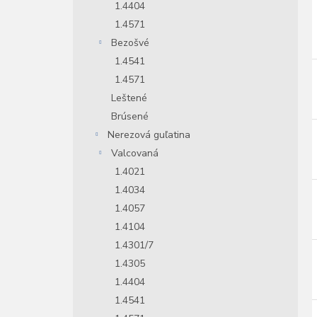
1.4404
1.4571
Bezošvé
1.4541
1.4571
Leštené
Brúsené
Nerezová guľatina
Valcovaná
1.4021
1.4034
1.4057
1.4104
1.4301/7
1.4305
1.4404
1.4541