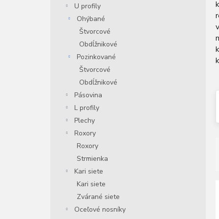
k
U profily
n
r
e
Ohýbané
v
l
Štvorcové
Obdĺžnikové
Pozinkované
k
Štvorcové
Obdĺžnikové
Pásovina
L profily
Plechy
Roxory
Roxory
Strmienka
Kari siete
Kari siete
i
Zvárané siete
Oceľové nosníky
i