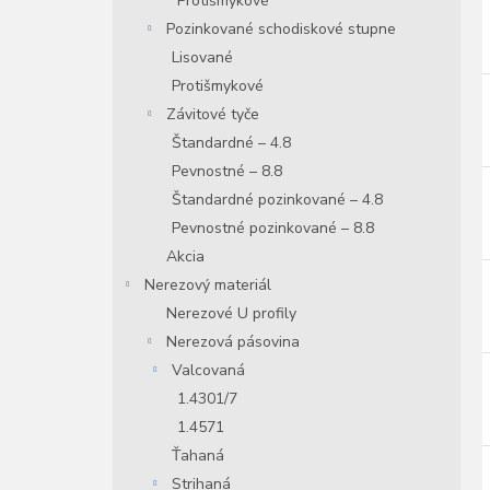
Protišmykové
Pozinkované schodiskové stupne
Lisované
Protišmykové
Závitové tyče
Štandardné – 4.8
Pevnostné – 8.8
Štandardné pozinkované – 4.8
Pevnostné pozinkované – 8.8
Akcia
Nerezový materiál
Nerezové U profily
Nerezová pásovina
Valcovaná
1.4301/7
1.4571
Ťahaná
Strihaná