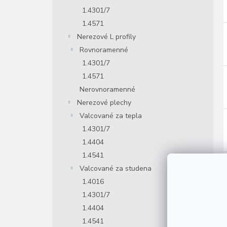
1.4301/7
1.4571
Nerezové L profily
Rovnoramenné
1.4301/7
1.4571
Nerovnoramenné
Nerezové plechy
Valcované za tepla
1.4301/7
1.4404
1.4541
Valcované za studena
1.4016
1.4301/7
1.4404
1.4541