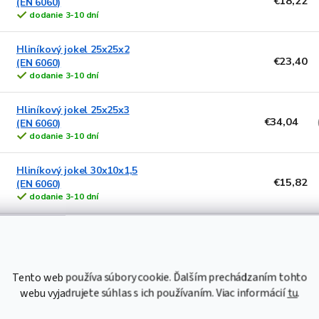
€18,22
(EN 6060)
dodanie 3-10 dní
Hliníkový jokel 25x25x2
€23,40
(EN 6060)
dodanie 3-10 dní
Hliníkový jokel 25x25x3
€34,04
(EN 6060)
dodanie 3-10 dní
Hliníkový jokel 30x10x1,5
€15,82
(EN 6060)
dodanie 3-10 dní
Hliníkový jokel 30x15x1,5
€16,54
(EN 6060)
dodanie 3-10 dní
Tento web používa súbory cookie. Ďalším prechádzaním tohto
Hliníkový jokel 30x15x2
webu vyjadrujete súhlas s ich používaním. Viac informácií
tu
.
€21,60
(EN 6060)
dodanie 3-10 dní