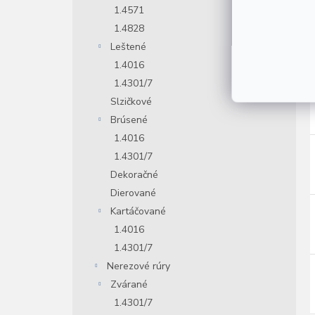
1.4571
1.4828
Leštené
1.4016
1.4301/7
Slzičkové
Brúsené
1.4016
1.4301/7
Dekoračné
Dierované
Kartáčované
1.4016
1.4301/7
Nerezové rúry
Zvárané
1.4301/7