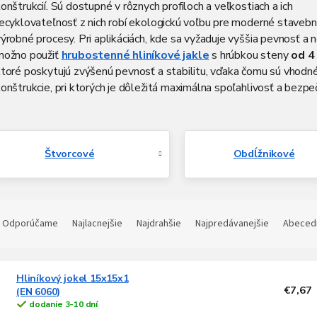
onštrukcií. Sú dostupné v rôznych profiloch a veľkostiach a ich
ecyklovateľnosť z nich robí ekologickú voľbu pre moderné stavebn
ýrobné procesy. Pri aplikáciách, kde sa vyžaduje vyššia pevnosť a 
možno použiť
hrubostenné hliníkové jakle
s hrúbkou steny
od 
ktoré poskytujú zvýšenú pevnosť a stabilitu, vďaka čomu sú vhodn
onštrukcie, pri ktorých je dôležitá maximálna spoľahlivosť a bezpe
Štvorcové
Obdĺžnikové
R
a
Odporúčame
Najlacnejšie
Najdrahšie
Najpredávanejšie
Abeced
d
e
V
n
Hliníkový jokel 15x15x1
ý
€7,67
(EN 6060)
p
e
dodanie 3-10 dní
p