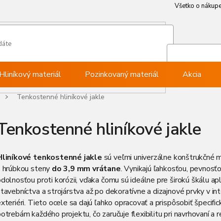
Všetko o nákup
Všetko o nákup
Môj ú
Pri
Hliníkový materiál
Pozinkovaný materiál
Akcia
Tenkostenné hliníkové jakle
Tenkostenné hliníkové jakle
Hliníkové tenkostenné jakle
sú veľmi univerzálne konštrukčné m
s hrúbkou steny
do 3,9 mm vrátane
. Vynikajú ľahkosťou, pevnosť
dolnosťou proti korózii, vďaka čomu sú ideálne pre širokú škálu apli
tavebníctva a strojárstva až po dekoratívne a dizajnové prvky v inte
xteriéri. Tieto ocele sa dajú ľahko opracovať a prispôsobiť špecifi
otrebám každého projektu, čo zaručuje flexibilitu pri navrhovaní a re