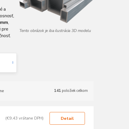
é a
nosnosť,
4 mm
,
é pre
čnosť.
ne
141
položiek celkom
(€9,43 vrátane DPH)
Detail