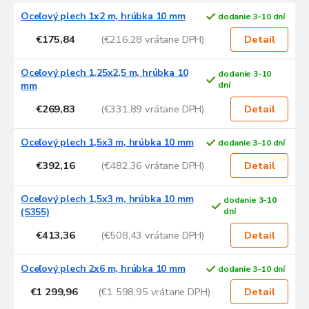
V
Oceľový plech 1x2 m, hrúbka 10 mm
dodanie 3-10 dní
ý
p
€175,84
(€216,28 vrátane DPH)
Detail
i
s
Oceľový plech 1,25x2,5 m, hrúbka 10
dodanie 3-10
p
mm
dní
r
€269,83
(€331,89 vrátane DPH)
Detail
o
d
Oceľový plech 1,5x3 m, hrúbka 10 mm
u
dodanie 3-10 dní
k
€392,16
(€482,36 vrátane DPH)
Detail
t
o
Oceľový plech 1,5x3 m, hrúbka 10 mm
dodanie 3-10
v
(S355)
dní
€413,36
(€508,43 vrátane DPH)
Detail
Oceľový plech 2x6 m, hrúbka 10 mm
dodanie 3-10 dní
€1 299,96
(€1 598,95 vrátane DPH)
Detail