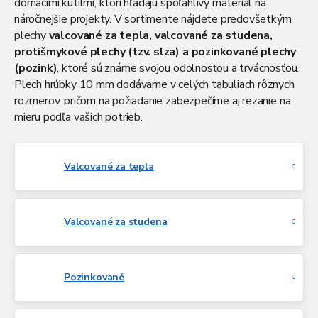
domácimi kutilmi, ktorí hľadajú spoľahlivý materiál na
náročnejšie projekty. V sortimente nájdete predovšetkým
plechy
valcované za tepla, valcované za studena,
protišmykové plechy (tzv. slza) a pozinkované plechy
(pozink)
, ktoré sú známe svojou odolnosťou a trvácnosťou.
Plech hrúbky 10 mm dodávame v celých tabuliach rôznych
rozmerov, pričom na požiadanie zabezpečíme aj rezanie na
mieru podľa vašich potrieb.
Valcované za tepla
Valcované za studena
Pozinkované