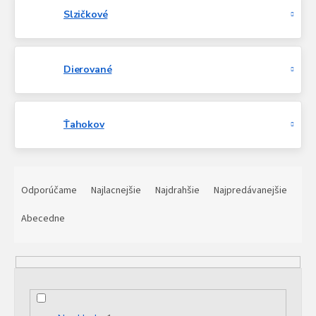
Slzičkové
Dierované
Ťahokov
R
a
Odporúčame
Najlacnejšie
Najdrahšie
Najpredávanejšie
d
e
Abecedne
n
i
e
p
r
o