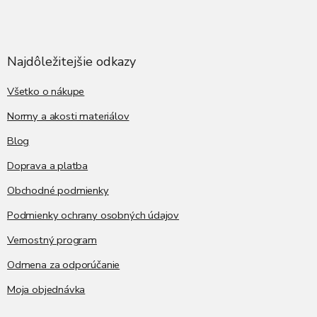
Z
á
p
ä
Najdôležitejšie odkazy
t
i
Všetko o nákupe
e
Normy a akosti materiálov
Blog
Doprava a platba
Obchodné podmienky
Podmienky ochrany osobných údajov
Vernostný program
Odmena za odporúčanie
Moja objednávka