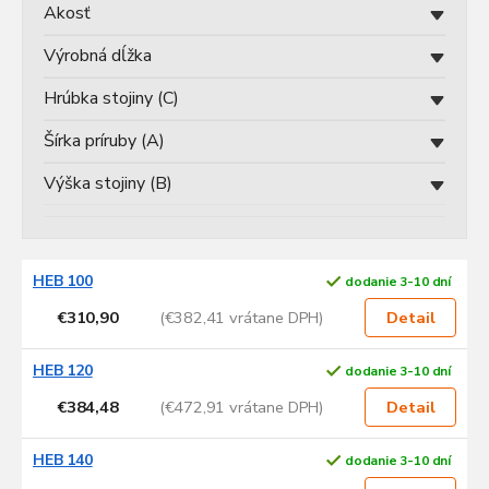
u
Akosť
k
t
Výrobná dĺžka
o
v
Hrúbka stojiny (C)
Šírka príruby (A)
Výška stojiny (B)
V
HEB 100
dodanie 3-10 dní
ý
p
€310,90
(€382,41 vrátane DPH)
Detail
i
s
HEB 120
dodanie 3-10 dní
p
€384,48
(€472,91 vrátane DPH)
Detail
r
o
d
HEB 140
dodanie 3-10 dní
u