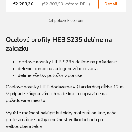
€2 283,36
(€2 808,53 vrátane DPH)
Detail
14
položiek celkom
O
v
l
Oceľové profily HEB S235 delíme na
á
d
zákazku
a
c
i
oceľové nosníky HEB S235 delíme na požiadanie
e
delenie pomocou autogénového rezania
p
delíme všetky položky v ponuke
r
v
Oceľové nosníky HEB dodávame v štandardnej dĺžke 12 m.
k
V prípade záujmu vám ich nadelíme a dopravíme na
y
požadované miesto.
v
ý
p
Využite možnosť nakúpiť
hutnícky materiál
on-line, naše
i
profesionálne služby i možnosť veľkoobchodu pre
s
veľkoodberateľov.
u