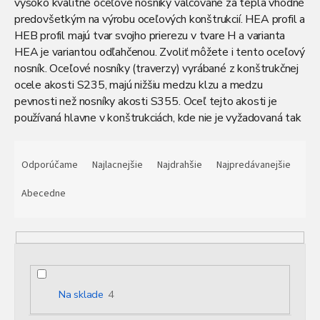
vysoko kvalitné oceľové nosníky valcované za tepla vhodné
predovšetkým na výrobu oceľových konštrukcií.
HEA profil
a
HEB profil
majú tvar svojho prierezu v tvare H a varianta
HEA je variantou odľahčenou. Zvoliť môžete i tento oceľový
nosník.
Oceľové nosníky (traverzy) vyrábané z konštrukčnej
ocele akosti S235, majú nižšiu medzu klzu a medzu
pevnosti než nosníky akosti S355. Oceľ tejto akosti je
používaná hlavne v konštrukciách, kde nie je vyžadovaná tak
vysoká pevnosť ocele. Je vhodná skôr na doplnkové a
R
nenosné konštrukcie.
Ponúkame ich v štandardnej dĺžke 12
a
Odporúčame
Najlacnejšie
Najdrahšie
Najpredávanejšie
m a sú zaručene zvariteľné. Všetky oceľové nosníky vám
d
dokážeme nadeliť. Zaujímajú vás podrobnosti? Máte záujem
e
Abecedne
využiť i naše ďalšie služby?
n
i
e
p
r
o
Na sklade
4
d