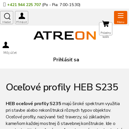
Prejsť
+421 944 225 707
na
obsah
NÁKUPNÝ
Prázdny
košík
KOŠÍK
Môj účet
Prihlásiť sa
Oceľové profily HEB S235
HEB oceľové profily S235
majú široké spektrum využitia
pri stavbe alebo rekonštrukcii rôznych typov objektov.
Oceľové profily
, nazývané tiež
traverzy
, sú základným
kameňom každej mostnej či stavebnej konštrukcie. Ide o