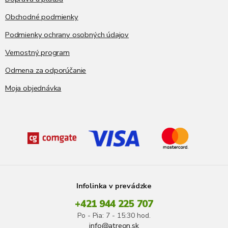
v
ý
Obchodné podmienky
p
i
Podmienky ochrany osobných údajov
s
Vernostný program
u
Odmena za odporúčanie
Moja objednávka
Infolinka v prevádzke
+421 944 225 707
Po - Pia: 7 - 15:30 hod.
info@atreon.sk