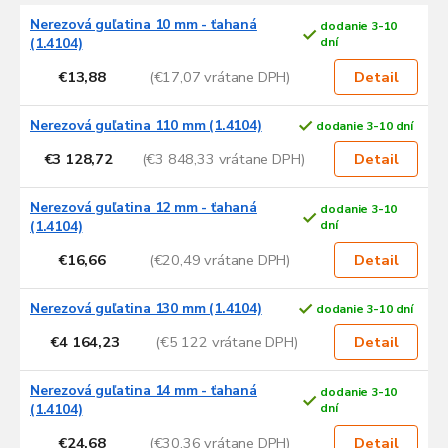
V
Nerezová guľatina 10 mm - ťahaná
dodanie 3-10
ý
(1.4104)
dní
p
€13,88
(€17,07 vrátane DPH)
i
Detail
s
p
Nerezová guľatina 110 mm (1.4104)
dodanie 3-10 dní
r
€3 128,72
(€3 848,33 vrátane DPH)
Detail
o
d
Nerezová guľatina 12 mm - ťahaná
u
dodanie 3-10
(1.4104)
dní
k
t
€16,66
(€20,49 vrátane DPH)
Detail
o
v
Nerezová guľatina 130 mm (1.4104)
dodanie 3-10 dní
€4 164,23
(€5 122 vrátane DPH)
Detail
Nerezová guľatina 14 mm - ťahaná
dodanie 3-10
(1.4104)
dní
€24,68
(€30,36 vrátane DPH)
Detail