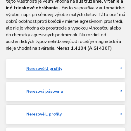
tejto vlastnosti je veľmi vhodná na
sústruženie, vŕtanie a
iné trieskové obrábanie
- často sa používa v automatickej
výrobe, napr. pri sériovej výrobe malých dielov. Táto oceľ má
dobrú odolnosť proti korózii v mierne agresívnom prostredí,
ale nie je vhodná do prostredia s vysokou vlhkosťou alebo
do chemicky agresívnych podmienok. Na rozdiel od
austenitických typov nehrdzavejúcich ocelí je magnetická a
nie je vhodná na zváranie.
Nerez 1.4104 (AISI 430F)
dodávame v štandardných výrobných dĺžkach a rozmeroch,
ktoré na požiadanie radi prispôsobíme. Samozrejme, vieme
ho dopraviť po celej Slovenskej republike za výhodné ceny.
Nerezové U profily
Nerezová pásovina
Nerezové L profily