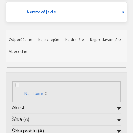
Nerezové jakle
R
a
Odporúčame
Najlacnejšie
Najdrahšie
Najpredávanejšie
d
e
Abecedne
n
i
e
p
r
o
Na sklade
0
d
u
Akosť
k
t
Šírka (A)
o
v
Šírka profilu (A)