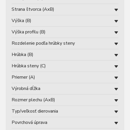
Strana štvorca (AxB)
Výška (B)
Výška profilu (B)
Rozdelenie podľa hrúbky steny
Hrúbka (B)
Hrúbka steny (C)
Priemer (A)
Výrobná dĺžka
Rozmer plechu (AxB)
Typ/veľkosť dierovania
Povrchová úprava