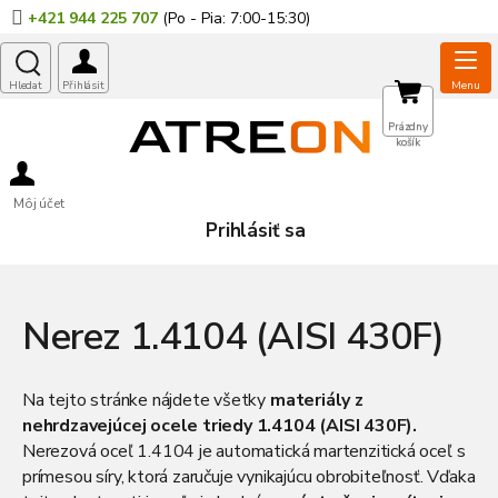
Prejsť
+421 944 225 707
na
obsah
NÁKUPNÝ
Prázdny
košík
KOŠÍK
Môj účet
Prihlásiť sa
Nerez 1.4104 (AISI 430F)
Na tejto stránke nájdete všetky
materiály z
nehrdzavejúcej ocele triedy 1.4104 (AISI 430F).
Nerezová oceľ 1.4104 je automatická martenzitická oceľ s
prímesou síry, ktorá zaručuje vynikajúcu obrobiteľnosť. Vďaka