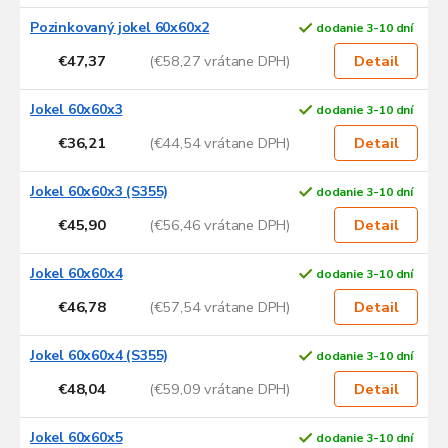
i
s
Pozinkovaný jokel 60x60x2
dodanie 3-10 dní
p
€47,37
(€58,27 vrátane DPH)
Detail
r
o
d
Jokel 60x60x3
dodanie 3-10 dní
u
€36,21
(€44,54 vrátane DPH)
Detail
k
t
Jokel 60x60x3 (S355)
dodanie 3-10 dní
o
v
€45,90
(€56,46 vrátane DPH)
Detail
Jokel 60x60x4
dodanie 3-10 dní
€46,78
(€57,54 vrátane DPH)
Detail
Jokel 60x60x4 (S355)
dodanie 3-10 dní
€48,04
(€59,09 vrátane DPH)
Detail
Jokel 60x60x5
dodanie 3-10 dní