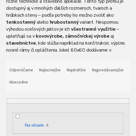
rôzne technické a stavebné aplikácie. Tento typ profilu je
dostupný aj v mnohých ďalších rozmeroch, tvaroch a
hrúbkach steny – podľa potreby ho možno zvoliť ako
tenkostenný
alebo
hrubostenný
variant. Nespornou
výhodou oceľových jaklov je ich
všestranné využitie
–
uplatňujú sa v
kovovýrobe, zámočníckej výrobe
aj
stavebníctve
, kde slúžia napríklad na konštrukcie, výplne,
nosné rámy či opláštenia. Jokel 60x60 dodávame v
štandardnej výrobnej dĺžke 6 metrov a je vhodný na ďalšie
R
spracovanie vrátane rezania, zvárania či povrchových úprav.
a
Odporúčame
Najlacnejšie
Najdrahšie
Najpredávanejšie
Tento profil je ideálny pre projekty, kde sa vyžaduje
d
kombinácia pevnosti, presnosti a variability.
e
Abecedne
n
i
e
p
r
o
Na sklade
4
d