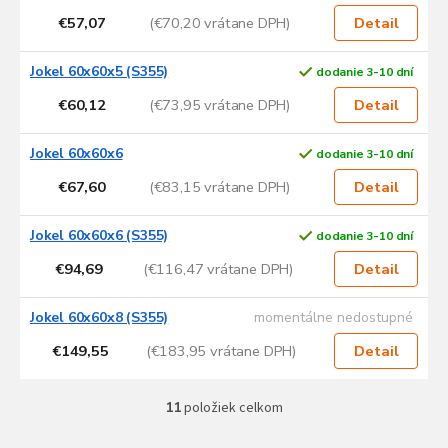
€57,07
(€70,20 vrátane DPH)
Detail
Jokel 60x60x5 (S355)
dodanie 3-10 dní
€60,12
(€73,95 vrátane DPH)
Detail
Jokel 60x60x6
dodanie 3-10 dní
€67,60
(€83,15 vrátane DPH)
Detail
Jokel 60x60x6 (S355)
dodanie 3-10 dní
€94,69
(€116,47 vrátane DPH)
Detail
Jokel 60x60x8 (S355)
momentálne nedostupné
€149,55
(€183,95 vrátane DPH)
Detail
11
položiek celkom
O
v