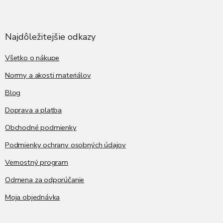
l
Z
á
á
d
p
a
ä
Najdôležitejšie odkazy
c
t
i
i
Všetko o nákupe
e
p
e
Normy a akosti materiálov
r
v
Blog
k
y
Doprava a platba
v
ý
Obchodné podmienky
p
i
Podmienky ochrany osobných údajov
s
Vernostný program
u
Odmena za odporúčanie
Moja objednávka