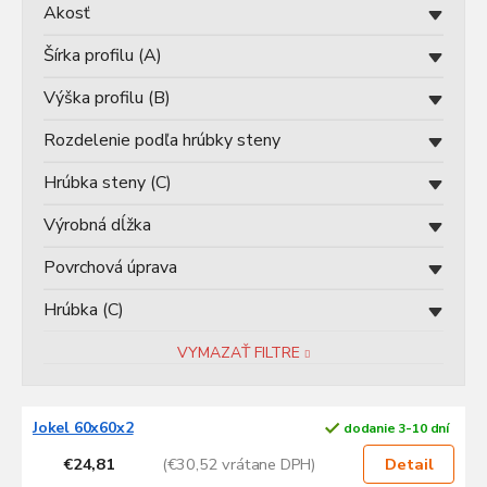
u
Akosť
k
t
Šírka profilu (A)
o
v
Výška profilu (B)
Rozdelenie podľa hrúbky steny
Hrúbka steny (C)
Výrobná dĺžka
Povrchová úprava
Hrúbka (C)
VYMAZAŤ FILTRE
V
Jokel 60x60x2
dodanie 3-10 dní
ý
p
€24,81
(€30,52 vrátane DPH)
Detail