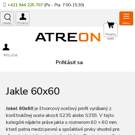
Prejsť
+421 944 225 707
na
obsah
NÁKUPNÝ
Prázdny
košík
KOŠÍK
Môj účet
Prihlásiť sa
Jakle 60x60
Jokel 60x60
je štvorcový oceľový profil vyrábaný z
konštrukčnej ocele akosti S235 alebo S355. V tejto
kategórii nájdete práve jakle s rozmerom 60 × 60 mm,
ktoré patria medzi pevné a spoľahlivé prvky vhodné pre