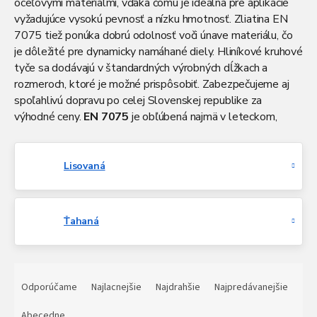
oceľovými materiálmi, vďaka čomu je ideálna pre aplikácie
vyžadujúce vysokú pevnosť a nízku hmotnosť. Zliatina EN
7075 tiež ponúka dobrú odolnosť voči únave materiálu, čo
je dôležité pre dynamicky namáhané diely. Hliníkové kruhové
tyče sa dodávajú v štandardných výrobných dĺžkach a
rozmeroch, ktoré je možné prispôsobiť. Zabezpečujeme aj
spoľahlivú dopravu po celej Slovenskej republike za
výhodné ceny.
EN 7075
je obľúbená najmä v leteckom,
automobilovom a vojenskom priemysle, kde sú vysoké
nároky na pevnosť a spoľahlivosť materiálu. Tyče z tejto
zliatiny sa výborne hodia na výrobu konštrukčných častí,
Lisovaná
ktoré musia odolať veľkému zaťaženiu pri zachovaní nízkej
hmotnosti. Radi vám poradíme s výberom vhodného
rozmeru a zabezpečíme aj rezanie materiálu na mieru podľa
Ťahaná
vašich požiadaviek.
R
a
Odporúčame
Najlacnejšie
Najdrahšie
Najpredávanejšie
d
e
Abecedne