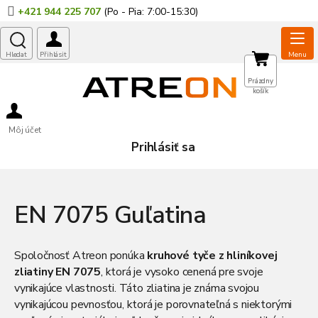
Prejsť
+421 944 225 707
na
obsah
NÁKUPNÝ
Prázdny
košík
KOŠÍK
Môj účet
Prihlásiť sa
EN 7075 Guľatina
Spoločnosť Atreon ponúka
kruhové tyče z hliníkovej
zliatiny EN 7075
, ktorá je vysoko cenená pre svoje
vynikajúce vlastnosti. Táto zliatina je známa svojou
vynikajúcou pevnosťou, ktorá je porovnateľná s niektorými