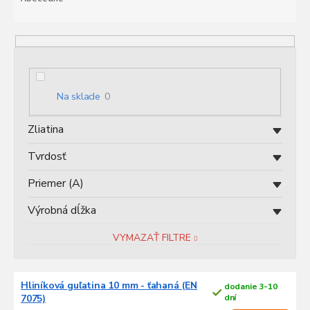
n
i
e
p
r
o
Na sklade
0
d
u
Zliatina
k
t
Tvrdosť
o
v
Priemer (A)
Výrobná dĺžka
VYMAZAŤ FILTRE
V
Hliníková guľatina 10 mm - ťahaná (EN
dodanie 3-10
ý
7075)
dní
p