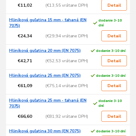
€11,02
(€13,55 vrátane DPH)
i
Detail
s
p
Hliníková guľatina 15 mm - ťahaná (EN
dodanie 3-10
r
7075)
dní
o
€24,34
(€29,94 vrátane DPH)
Detail
d
u
Hliníková guľatina 20 mm (EN 7075)
dodanie 3-10 dní
k
t
€42,71
(€52,53 vrátane DPH)
Detail
o
v
Hliníková guľatina 25 mm (EN 7075)
dodanie 3-10 dní
€61,09
(€75,14 vrátane DPH)
Detail
Hliníková guľatina 25 mm - ťahaná (EN
dodanie 3-10
7075)
dní
€66,60
(€81,92 vrátane DPH)
Detail
Hliníková guľatina 30 mm (EN 7075)
dodanie 3-10 dní