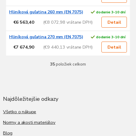
Hliníková guľatina 260 mm (EN 7075)
dodanie 3-10 dní
€6 563,40
(€8 072,98 vrátane DPH)
Detail
Hliníková guľatina 270 mm (EN 7075)
dodanie 3-10 dní
€7 674,90
(€9 440,13 vrátane DPH)
Detail
35
položiek celkom
O
v
l
Z
á
á
d
p
a
ä
Najdôležitejšie odkazy
c
t
i
i
Všetko o nákupe
e
p
e
Normy a akosti materiálov
r
v
Blog
k