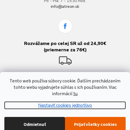
Po - Pia: 7 - 15:30 hod.
info@atreon.sk
Rozvážame po celej SR už od 24,90€
(priemerne za 76€)
Tento web používa súbory cookie. Ďalším prechádzaním
tohto webu vyjadrujete súhlas s ich používaním. Viac
informácií
tu
.
Nastaviť cookies jednotlivo
Vytvoril Shoptet
Odmietnuť
Prijať všetky cookies
Copyright 2026
Atreon - Hutnícky materiál
. Všetky práva vyhradené.