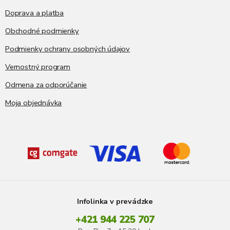
y
Doprava a platba
v
ý
Obchodné podmienky
p
i
Podmienky ochrany osobných údajov
s
Vernostný program
u
Odmena za odporúčanie
Moja objednávka
Infolinka v prevádzke
+421 944 225 707