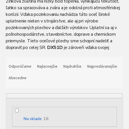
Zinková zliatina má nízky bod topenia, vynikajúcu tekutosť,
ľahko sa spracováva a zvára a je odolná proti atmosférickej
korózii. Vďaka pozinkovaniu nachádza táto oceľ široké
uplatnenie nielen v strojárstve, ale aj pri výrobe
pozinkovaných plechov a ďalších výrobkov. Uplatní sa aj v
poľnohospodárstve, stavebníctve, doprave a chemickom
priemysle. Tieto oceľové plechy sme schopní nadeliť a
dopraviť po celej SR.
DX51D
je zároveň vďaka svojej
povrchovej úprave mimoriadne vhodný aj pre exteriérové
R
aplikácie, kde je vystavený nepriaznivým poveternostným
a
Odporúčame
Najlacnejšie
Najdrahšie
Najpredávanejšie
podmienkam. Povrch plechu je hladký a rovnomerne pokrytý
d
zinkovou vrstvou, čo zaručuje dlhodobú ochranu a estetický
e
Abecedne
vzhľad. Tento typ ocele spĺňa prísne európske normy a je
n
vhodný aj pre následné lakovanie alebo ďalšie povrchové
i
úpravy. V prípade potreby vám radi pomôžeme s výberom
e
správnych rozmerov aj technických parametrov.
p
r
o
Na sklade
16
d