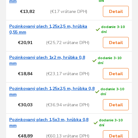
mm
dní
p
€13,82
(€17 vrátane DPH)
i
Detail
s
p
Pozinkovaný plech 1,25x2,5 m, hrúbka
dodanie 3-10
r
0,55 mm
dní
o
€20,91
(€25,72 vrátane DPH)
Detail
d
u
Pozinkovaný plech 1x2 m, hrúbka 0,8
dodanie 3-10
k
mm
dní
t
o
€18,84
(€23,17 vrátane DPH)
Detail
v
Pozinkovaný plech 1,25x2,5 m, hrúbka 0,8
dodanie 3-10
mm
dní
€30,03
(€36,94 vrátane DPH)
Detail
Pozinkovaný plech 1,5x3 m, hrúbka 0,8
dodanie 3-10
mm
dní
€48,89
(€60,13 vrátane DPH)
Detail