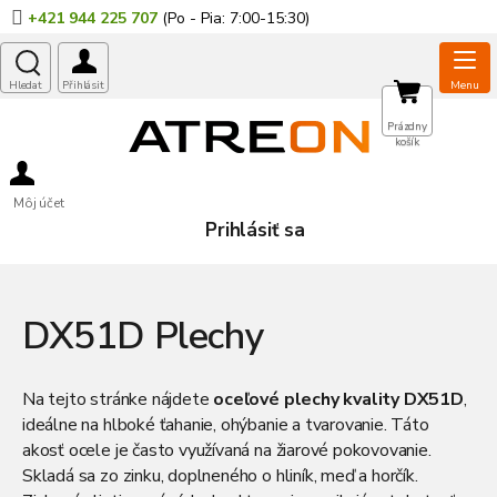
Prejsť
+421 944 225 707
na
obsah
NÁKUPNÝ
Prázdny
košík
KOŠÍK
Môj účet
Prihlásiť sa
DX51D Plechy
Na tejto stránke nájdete
oceľové plechy kvality DX51D
,
ideálne na hlboké ťahanie, ohýbanie a tvarovanie. Táto
akosť ocele je často využívaná na žiarové pokovovanie.
Skladá sa zo zinku, doplneného o hliník, meď a horčík.