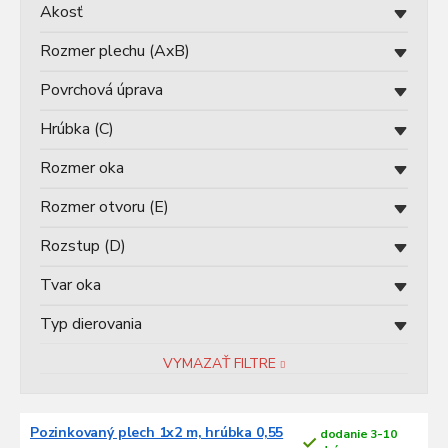
u
Akosť
k
t
Rozmer plechu (AxB)
o
v
Povrchová úprava
Hrúbka (C)
Rozmer oka
Rozmer otvoru (E)
Rozstup (D)
Tvar oka
Typ dierovania
VYMAZAŤ FILTRE
V
Pozinkovaný plech 1x2 m, hrúbka 0,55
dodanie 3-10
ý