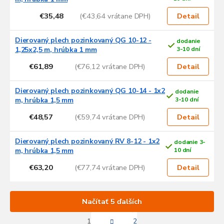
€35,48
(€43,64 vrátane DPH)
Detail
Dierovaný plech pozinkovaný QG 10-12 -
dodanie
1,25x2,5 m, hrúbka 1 mm
3-10 dní
€61,89
(€76,12 vrátane DPH)
Detail
Dierovaný plech pozinkovaný QG 10-14 - 1x2
dodanie
m, hrúbka 1,5 mm
3-10 dní
€48,57
(€59,74 vrátane DPH)
Detail
Dierovaný plech pozinkovaný RV 8-12 - 1x2
dodanie 3-
m, hrúbka 1,5 mm
10 dní
€63,20
(€77,74 vrátane DPH)
Detail
Načítať 5 ďalších
S
1
2