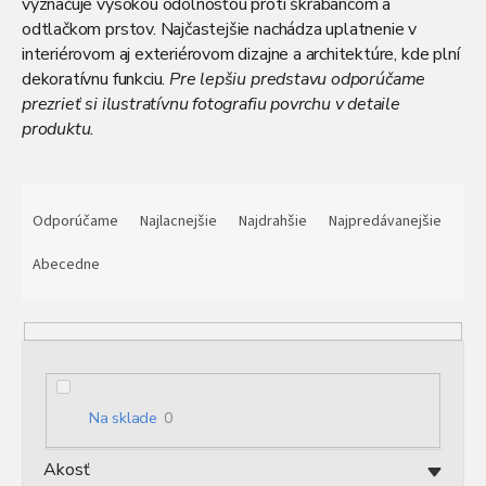
vyznačuje vysokou odolnosťou proti škrabancom a
odtlačkom prstov. Najčastejšie nachádza uplatnenie v
interiérovom aj exteriérovom dizajne a architektúre, kde plní
dekoratívnu funkciu.
Pre lepšiu predstavu odporúčame
prezrieť si ilustratívnu fotografiu povrchu v detaile
produktu.
R
a
Odporúčame
Najlacnejšie
Najdrahšie
Najpredávanejšie
d
e
Abecedne
n
i
e
p
r
o
Na sklade
0
d
u
Akosť
k