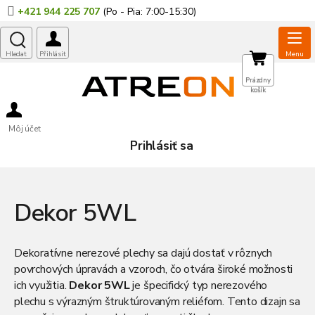
Prejsť
+421 944 225 707
na
obsah
NÁKUPNÝ
Prázdny
košík
KOŠÍK
Môj účet
Prihlásiť sa
Dekor 5WL
Dekoratívne nerezové plechy sa dajú dostať v rôznych
povrchových úpravách a vzoroch, čo otvára široké možnosti
ich využitia.
Dekor 5WL
je špecifický typ nerezového
plechu s výrazným štruktúrovaným reliéfom. Tento dizajn sa