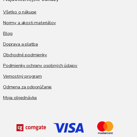
c
t
i
i
Všetko o nákupe
e
p
e
Normy a akosti materiálov
r
v
Blog
k
y
Doprava a platba
v
ý
Obchodné podmienky
p
i
Podmienky ochrany osobných údajov
s
Vernostný program
u
Odmena za odporúčanie
Moja objednávka