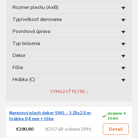
t
Rozmer plechu (AxB)
o
v
Typ/veľkosť dierovania
Povrchová úprava
Typ brúsenia
Dekor
Fólia
Hrúbka (C)
VYMAZAŤ FILTRE
V
Nerezový plech dekor 5WL - 1,25x2,5 m,
dodanie 3-
ý
hrúbka 0,8 mm + fólie
10 dní
p
€290,80
(€357,68 vrátane DPH)
i
Detail
s