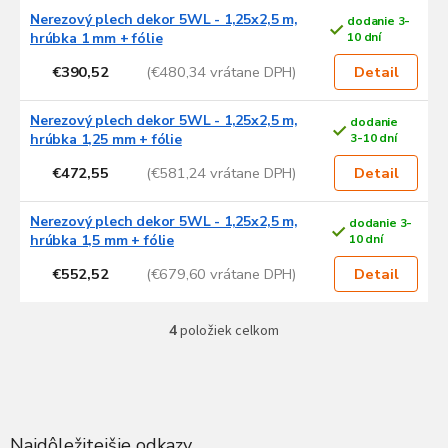
p
Nerezový plech dekor 5WL - 1,25x2,5 m,
dodanie 3-
r
hrúbka 1 mm + fólie
10 dní
o
€390,52
(€480,34 vrátane DPH)
Detail
d
u
Nerezový plech dekor 5WL - 1,25x2,5 m,
dodanie
k
hrúbka 1,25 mm + fólie
3-10 dní
t
o
€472,55
(€581,24 vrátane DPH)
Detail
v
Nerezový plech dekor 5WL - 1,25x2,5 m,
dodanie 3-
hrúbka 1,5 mm + fólie
10 dní
€552,52
(€679,60 vrátane DPH)
Detail
4
položiek celkom
O
v
l
Z
á
á
d
p
a
ä
Najdôležitejšie odkazy