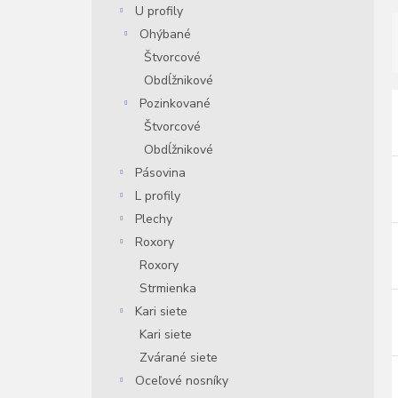
U profily
n
e
Ohýbané
l
Štvorcové
Obdĺžnikové
Pozinkované
i
Štvorcové
Obdĺžnikové
i
Pásovina
r
L profily
r
Plechy
Roxory
Roxory
Strmienka
Kari siete
Kari siete
Zvárané siete
Oceľové nosníky