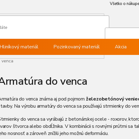
Všetko o nákup
Všetko o nákup
Môj ú
Pri
Hliníkový materiál
Pozinkovaný materiál
Akcia
 venca
Armatúra do venca
Armatúra do venca známa aj pod pojmom
železobetónový venie
tavby. Na výrobu armatúry do venca sa používajú strmienky do venc
trmienky do venca sa vyrábajú z betonárskej ocele - roxorov, ktor
varov štvorca alebo obdĺžnika. V kombinácii s rovnými prútmi sa t
eho nosnosť a zároveň znížili jeho možnú deformáciu.