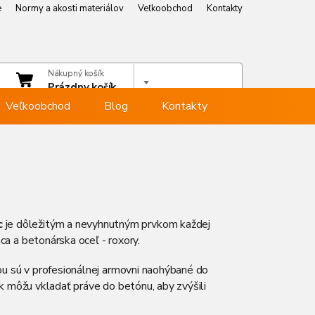
e
Normy a akosti materiálov
Veľkoobchod
Kontakty
e
Normy a akosti materiálov
Veľkoobchod
Kontakty
čet
Nákupný košík
hlásiť sa
Prázdny košík
Veľkoobchod
Blog
Kontakty
c
je dôležitým a nevyhnutným prvkom každej
a a betonárska oceľ - roxory.
ou sú v profesionálnej armovni naohýbané do
ak môžu vkladať práve do betónu, aby zvýšili