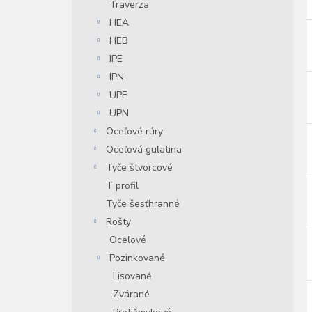
Traverza
HEA
HEB
IPE
IPN
UPE
UPN
Oceľové rúry
Oceľová guľatina
Tyče štvorcové
T profil
Tyče šesťhranné
Rošty
Oceľové
Pozinkované
Lisované
Zvárané