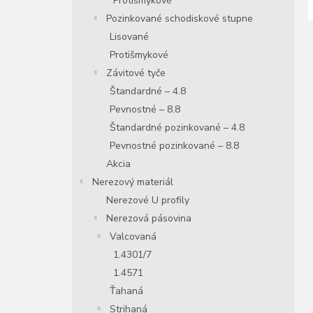
Protišmykové
Pozinkované schodiskové stupne
Lisované
Protišmykové
Závitové tyče
Štandardné – 4.8
Pevnostné – 8.8
Štandardné pozinkované – 4.8
Pevnostné pozinkované – 8.8
Akcia
Nerezový materiál
Nerezové U profily
Nerezová pásovina
Valcovaná
1.4301/7
1.4571
Ťahaná
Strihaná