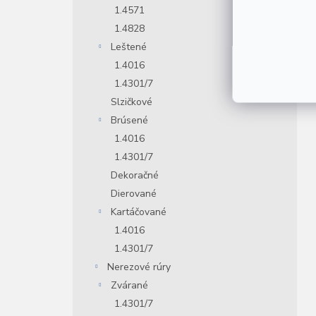
1.4571
1.4828
Leštené
1.4016
1.4301/7
Slzičkové
Brúsené
1.4016
1.4301/7
Dekoračné
Dierované
Kartáčované
1.4016
1.4301/7
Nerezové rúry
Zvárané
1.4301/7