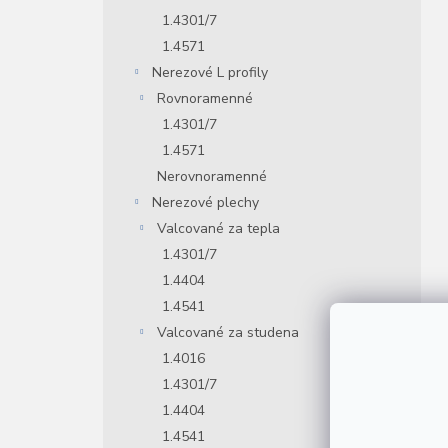
1.4301/7
1.4571
Nerezové L profily
Rovnoramenné
1.4301/7
1.4571
Nerovnoramenné
Nerezové plechy
Valcované za tepla
1.4301/7
1.4404
1.4541
Valcované za studena
1.4016
1.4301/7
1.4404
1.4541