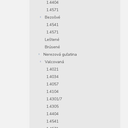
1.4404
1.4571
Bezošvé
1.4541
1.4571
Leštené
Brúsené
Nerezová guľatina
Valcovaná
1.4021
1.4034
1.4057
1.4104
1.4301/7
1.4305
1.4404
1.4541