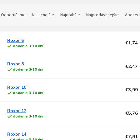
R
a
Odporúčame
Najlacnejšie
Najdrahšie
Najpredávanejšie
Abeced
d
e
V
n
ý
Roxor 6
€1,74
dodanie 3-10 dní
p
e
p
s
Roxor 8
€2,47
p
o
dodanie 3-10 dní
d
o
u
Roxor 10
d
k
€3,99
dodanie 3-10 dní
u
t
k
o
t
v
Roxor 12
€5,76
o
dodanie 3-10 dní
v
Roxor 14
€7,91
dodanie 3-10 dní