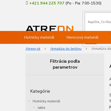
Prejsť
+421 944 225 707
na
obsah
Hutnícky materiál
Nerezový materiál
Atreon.sk
Armatúra do betónu
Armatúra do
Filtrácia podľa
parametrov
B
o
s
Preskočiť
č
Kategórie
kategórie
n
S
ý
t
Hutnícky materiál
p
j
Jakle
a