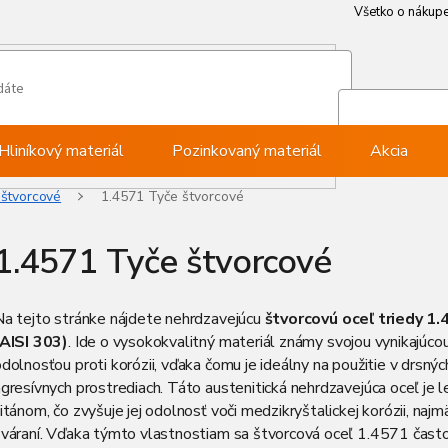
Všetko o nákup
Všetko o nákup
Môj ú
Pri
Hliníkový materiál
Pozinkovaný materiál
Akcia
 štvorcové
1.4571 Tyče štvorcové
1.4571 Tyče štvorcové
Na tejto stránke nájdete nehrdzavejúcu
štvorcovú oceľ triedy 1
(AISI 303)
. Ide o vysokokvalitný materiál známy svojou vynikajúco
dolnosťou proti korózii, vďaka čomu je ideálny na použitie v drsnýc
gresívnych prostrediach. Táto austenitická nehrdzavejúca oceľ je 
itánom, čo zvyšuje jej odolnosť voči medzikryštalickej korózii, najm
zváraní. Vďaka týmto vlastnostiam sa štvorcová oceľ 1.4571 čast