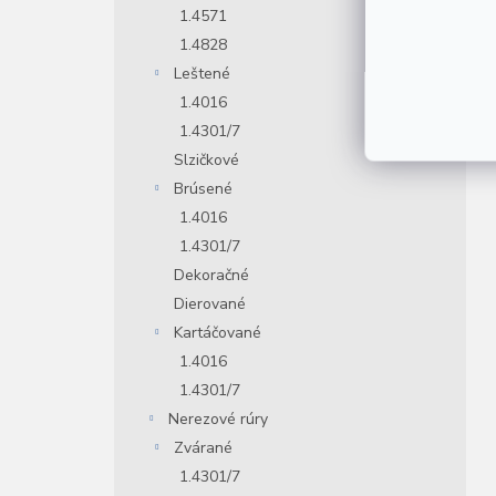
1.4571
1.4828
Leštené
1.4016
1.4301/7
Slzičkové
Brúsené
1.4016
1.4301/7
Dekoračné
Dierované
Kartáčované
1.4016
1.4301/7
Nerezové rúry
Zvárané
1.4301/7