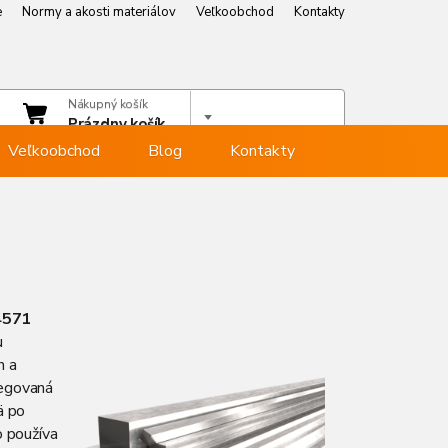
e
Normy a akosti materiálov
Veľkoobchod
Kontakty
e
Normy a akosti materiálov
Veľkoobchod
Kontakty
čet
Nákupný košík
hlásiť sa
Prázdny košík
Veľkoobchod
Blog
Kontakty
.4571
u
h a
legovaná
ä po
o používa