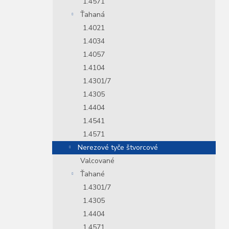
1.4571
Ťahaná
1.4021
1.4034
1.4057
1.4104
1.4301/7
1.4305
1.4404
1.4541
1.4571
Nerezové tyče štvorcové
Valcované
Ťahané
1.4301/7
1.4305
1.4404
1.4571