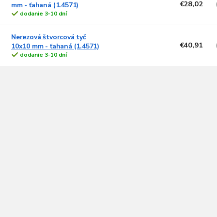
€28,02
mm - ťahaná (1.4571)
p
e
dodanie 3-10 dní
p
s
Nerezová štvorcová tyč
p
o
€40,91
10x10 mm - ťahaná (1.4571)
d
dodanie 3-10 dní
o
u
d
k
O
u
t
v
k
o
l
t
v
á
d
o
a
v
c
i
e
p
r
v
k
y
v
ý