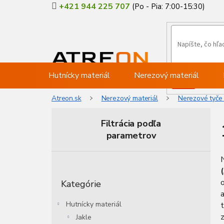
Prejsť
+421 944 225 707
na
obsah
Hutnícky materiál
Nerezový materiál
Atreon.sk
Nerezový materiál
Nerezové tyče
Filtrácia podľa
parametrov
B
o
Preskočiť
č
o
Kategórie
kategórie
n
a
ý
Hutnícky materiál
t
p
Jakle
a