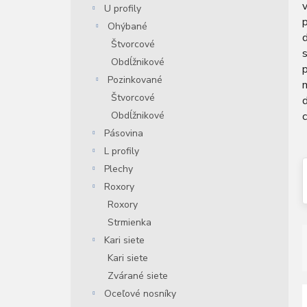
U profily
n
p
e
Ohýbané
d
l
Štvorcové
s
Obdĺžnikové
Pozinkované
Štvorcové
Obdĺžnikové
Pásovina
L profily
Plechy
Roxory
Roxory
Strmienka
Kari siete
Kari siete
Zvárané siete
Oceľové nosníky
i