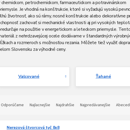
v chemickom, petrochemickom, farmaceutickom a potravinárskom
riemysle. Je vhodná na konštrukcie, ktoré si vyžadujú vysokú pevn
lhú životnosť, ako sú rámy, nosné konštrukcie alebo dekoratívne pr
chopnosť zachovať si mechanické vlastnosti aj pri vysokých teplot
predurčuje na použitie v energetickom a leteckom priemysle. Tent
materiál z nehrdzavejúcej ocele dodávame v štandardných výrobný
dĺžkach a rozmeroch s možnosťou rezania. Môžete tiež využiť dopr
celom Slovensku za výhodné ceny.
Valcované
Ťahané
R
a
Odporúčame
Najlacnejšie
Najdrahšie
Najpredávanejšie
Abeced
d
e
V
n
Nerezová štvorcová tyč 8x8
ý