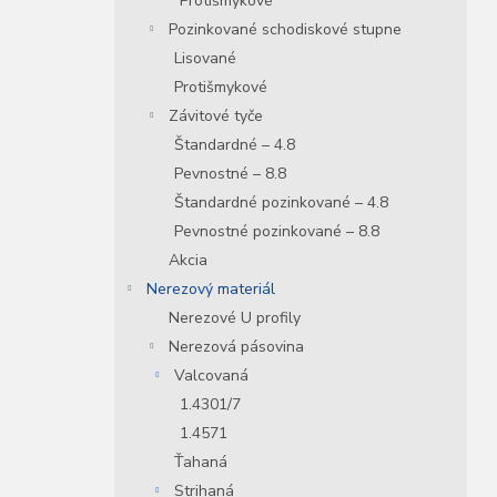
Protišmykové
Pozinkované schodiskové stupne
Lisované
Protišmykové
Závitové tyče
Štandardné – 4.8
Pevnostné – 8.8
Štandardné pozinkované – 4.8
Pevnostné pozinkované – 8.8
Akcia
Nerezový materiál
Nerezové U profily
Nerezová pásovina
Valcovaná
1.4301/7
1.4571
Ťahaná
Strihaná