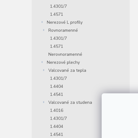
1.4301/7
1.4571
Nerezové L profily
Rovnoramenné
1.4301/7
1.4571
Nerovnoramenné
Nerezové plechy
Valcované za tepla
1.4301/7
1.4404
1.4541
Valcované za studena
1.4016
1.4301/7
1.4404
1.4541