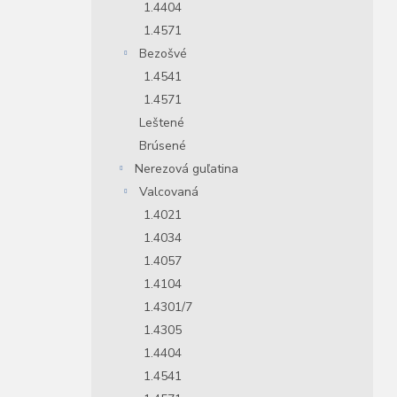
1.4404
1.4571
Bezošvé
1.4541
1.4571
Leštené
Brúsené
Nerezová guľatina
Valcovaná
1.4021
1.4034
1.4057
1.4104
1.4301/7
1.4305
1.4404
1.4541