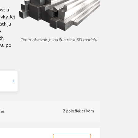
osť a
vky. Jej
ách ju
o
ch
avu po
ne
2
položiek celkom