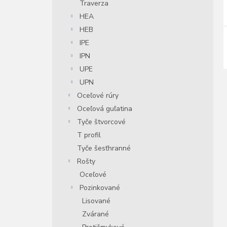
Traverza
HEA
i
HEB
r
IPE
r
IPN
UPE
UPN
Oceľové rúry
Oceľová guľatina
Tyče štvorcové
T profil
Tyče šesťhranné
Rošty
Oceľové
Pozinkované
Lisované
Zvárané