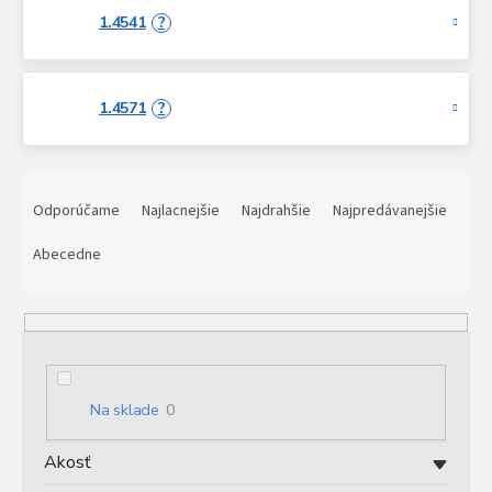
1.4541
?
1.4571
?
R
a
Odporúčame
Najlacnejšie
Najdrahšie
Najpredávanejšie
d
e
Abecedne
n
i
e
p
r
o
Na sklade
0
d
u
Akosť
k