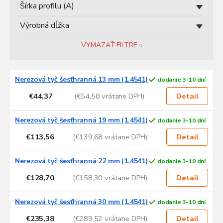
t
Šírka profilu (A)
o
v
Výrobná dĺžka
VYMAZAŤ FILTRE
V
Nerezová tyč šesťhranná 13 mm (1.4541)
dodanie 3-10 dní
ý
p
€44,37
(€54,58 vrátane DPH)
Detail
i
s
Nerezová tyč šesťhranná 19 mm (1.4541)
dodanie 3-10 dní
p
€113,56
(€139,68 vrátane DPH)
Detail
r
o
d
Nerezová tyč šesťhranná 22 mm (1.4541)
dodanie 3-10 dní
u
€128,70
(€158,30 vrátane DPH)
Detail
k
t
Nerezová tyč šesťhranná 30 mm (1.4541)
dodanie 3-10 dní
o
v
€235,38
(€289,52 vrátane DPH)
Detail