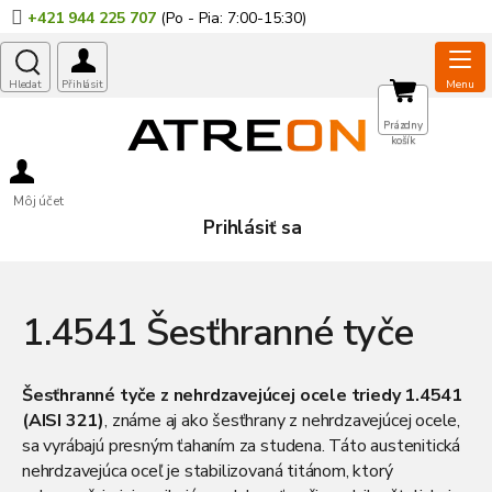
Prejsť
+421 944 225 707
na
obsah
NÁKUPNÝ
Prázdny
košík
KOŠÍK
Môj účet
Prihlásiť sa
1.4541 Šesťhranné tyče
Šesťhranné tyče z nehrdzavejúcej ocele triedy 1.4541
(AISI 321)
, známe aj ako šesťhrany z nehrdzavejúcej ocele,
sa vyrábajú presným ťahaním za studena. Táto austenitická
nehrdzavejúca oceľ je stabilizovaná titánom, ktorý