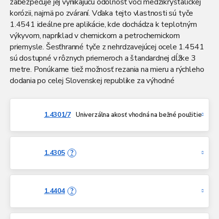
zabezpečuje jej vynikajúcu odolnosť voči medzikryštalickej
korózii, najmä po zváraní. Vďaka tejto vlastnosti sú tyče
1.4541 ideálne pre aplikácie, kde dochádza k teplotným
výkyvom, napríklad v chemickom a petrochemickom
priemysle. Šesťhranné tyče z nehrdzavejúcej ocele 1.4541
sú dostupné v rôznych priemeroch a štandardnej dĺžke 3
metre. Ponúkame tiež možnosť rezania na mieru a rýchleho
dodania po celej Slovenskej republike za výhodné
ceny. Materiál si zachováva dobrú tvarovateľnosť a je
vhodný na spracovanie bežnými technológiami. Vďaka svojej
stabilite pri vyšších teplotách sa často používa v
1.4301/7
Univerzálna akosť vhodná na bežné použitie
konštrukciách výmenníkov tepla, potrubiach a spaľovacích
systémoch. Je to spoľahlivá voľba pre projekty, kde je
potrebná kombinácia odolnosti, pevnosti a dlhej životnosti.
1.4305
?
1.4404
?