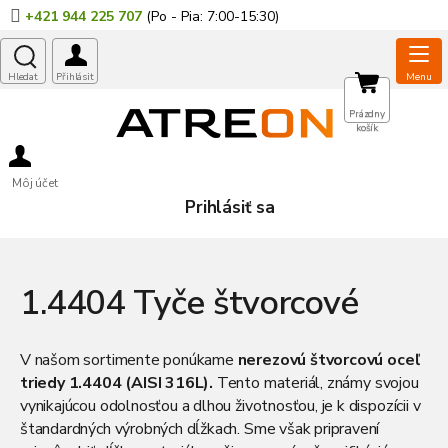
Prejsť
+421 944 225 707
na
obsah
NÁKUPNÝ
Prázdny
košík
KOŠÍK
Môj účet
Prihlásiť sa
1.4404 Tyče štvorcové
V našom sortimente ponúkame
nerezovú štvorcovú oceľ
triedy 1.4404 (AISI 316L).
Tento materiál, známy svojou
vynikajúcou odolnosťou a dlhou životnosťou, je k dispozícii v
štandardných výrobných dĺžkach. Sme však pripravení