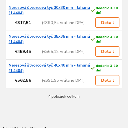
s
p
Nerezová štvorcová tyč 30x30 mm - ťahaná
dodanie 3-10
r
(1.4404)
dní
o
€317,51
(€390,54 vrátane DPH)
Detail
d
u
Nerezová štvorcová tyč 35x35 mm - ťahaná
dodanie 3-10
k
(1.4404)
dní
t
o
€459,45
(€565,12 vrátane DPH)
Detail
v
Nerezová štvorcová tyč 40x40 mm - ťahaná
dodanie 3-10
(1.4404)
dní
€562,56
(€691,95 vrátane DPH)
Detail
4
položiek celkom
O
v
l
Z
á
á
d
p
a