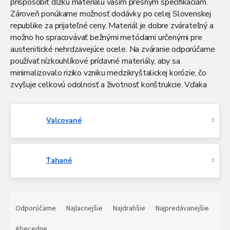
prispôsobiť dĺžku materiálu vašim presným špecifikáciám.
Zároveň ponúkame možnosť dodávky po celej Slovenskej
republike za prijateľné ceny. Materiál je dobre zvárateľný a
možno ho spracovávať bežnými metódami určenými pre
austenitické nehrdzavejúce ocele. Na zváranie odporúčame
používať nízkouhlíkové prídavné materiály, aby sa
minimalizovalo riziko vzniku medzikryštalickej korózie, čo
zvyšuje celkovú odolnosť a životnosť konštrukcie. Vďaka
svojej vynikajúcej chemickej odolnosti voči kyselinám,
chloridom a slanému prostrediu je táto oceľ vhodná aj pre
náročné aplikácie v námornom a farmaceutickom sektore. Jej
Valcované
vysoká estetická hodnota a hladký povrch zároveň
umožňujú jej použitie aj v architektonických a dizajnových
riešeniach. Spoľahlivosť a kvalita tohto materiálu z neho
Ťahané
robia dlhodobú investíciu do bezpečných a odolných
konštrukcií.
R
a
Odporúčame
Najlacnejšie
Najdrahšie
Najpredávanejšie
d
e
Abecedne