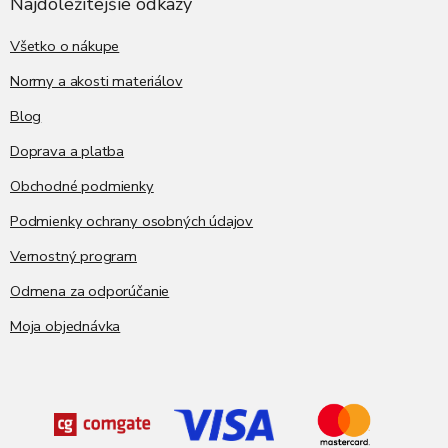
ä
Najdôležitejšie odkazy
c
t
i
i
Všetko o nákupe
e
p
e
Normy a akosti materiálov
r
v
Blog
k
y
Doprava a platba
v
ý
Obchodné podmienky
p
i
Podmienky ochrany osobných údajov
s
Vernostný program
u
Odmena za odporúčanie
Moja objednávka