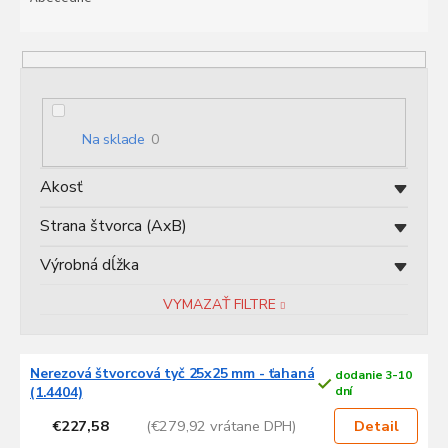
n
i
e
p
r
o
Na sklade
0
d
u
Akosť
k
t
Strana štvorca (AxB)
o
v
Výrobná dĺžka
VYMAZAŤ FILTRE
V
Nerezová štvorcová tyč 25x25 mm - ťahaná
dodanie 3-10
ý
(1.4404)
dní
p
€227,58
(€279,92 vrátane DPH)
i
Detail