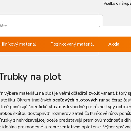
Všetko o nákup
Všetko o nákup
Môj ú
Pri
Hliníkový materiál
Pozinkovaný materiál
Akcia
Trubky na plot
ri výbere materiálu na plot je veľmi dôležité zvoliť variant, ktorý
estetiku. Okrem tradičných
oceľových plotových rúr
sa čoraz čas
toré ponúkajú špecifické vlastnosti vhodné pre rôzne typy oploten
irokou škálou dostupných rozmerov, zatiaľ čo hliníkové rúrky ponúka
Trubky z nehrdzavejúcej ocele predstavujú prémiovú možnosť s dl
e ideálna pre moderné aj reprezentatívne oplotenie. Výber správne