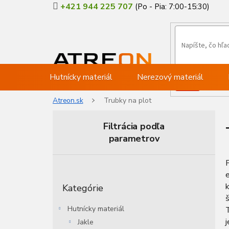
Prejsť
+421 944 225 707
na
obsah
Hutnícky materiál
Nerezový materiál
Atreon.sk
Trubky na plot
Filtrácia podľa
parametrov
B
P
o
Preskočiť
č
k
Kategórie
kategórie
n
š
ý
Hutnícky materiál
p
j
Jakle
a