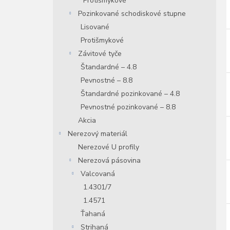
Protišmykové
Pozinkované schodiskové stupne
Lisované
Protišmykové
Závitové tyče
Štandardné – 4.8
Pevnostné – 8.8
Štandardné pozinkované – 4.8
Pevnostné pozinkované – 8.8
Akcia
Nerezový materiál
Nerezové U profily
Nerezová pásovina
Valcovaná
1.4301/7
1.4571
Ťahaná
Strihaná