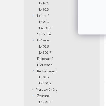
1.4571
1.4828
Leštené
1.4016
1.4301/7
Slzičkové
Brúsené
1.4016
1.4301/7
Dekoračné
Dierované
Kartáčované
1.4016
1.4301/7
Nerezové rúry
Zvárané
1.4301/7