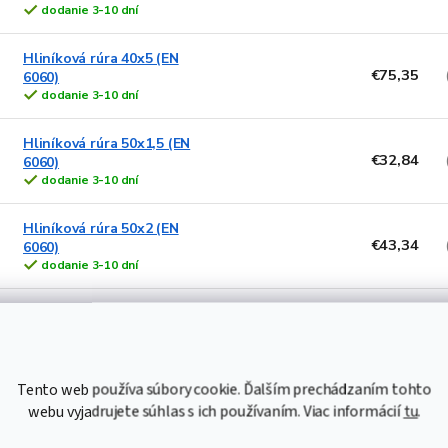
dodanie 3-10 dní
Hliníková rúra 40x5 (EN
€75,35
6060)
dodanie 3-10 dní
Hliníková rúra 50x1,5 (EN
€32,84
6060)
dodanie 3-10 dní
Hliníková rúra 50x2 (EN
€43,34
6060)
dodanie 3-10 dní
Hliníková rúra 50x3 (EN
€63,76
6060)
dodanie 3-10 dní
Tento web používa súbory cookie. Ďalším prechádzaním tohto
Hliníková rúra 50x4 (EN
webu vyjadrujete súhlas s ich používaním. Viac informácií
tu
.
€81,14
6060)
dodanie 3-10 dní