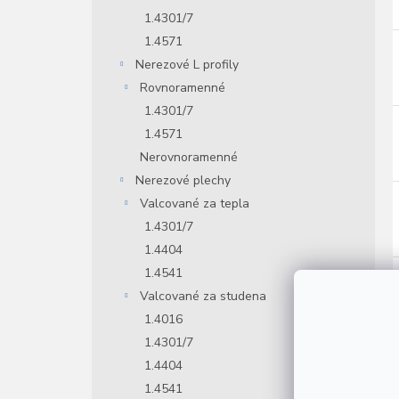
1.4301/7
1.4571
Nerezové L profily
Rovnoramenné
1.4301/7
1.4571
Nerovnoramenné
Nerezové plechy
Valcované za tepla
1.4301/7
1.4404
1.4541
Valcované za studena
1.4016
1.4301/7
1.4404
1.4541