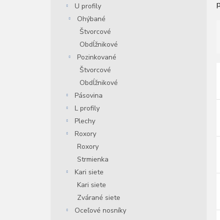
U profily
n
e
Ohýbané
l
Štvorcové
Obdĺžnikové
Pozinkované
Štvorcové
i
Obdĺžnikové
Pásovina
i
L profily
r
Plechy
r
Roxory
Roxory
Strmienka
Kari siete
Kari siete
Zvárané siete
Oceľové nosníky