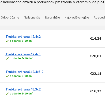
požadovaného dizajnu a podmienok prostredia, v ktorom bude plot
R
a
Odporúčame
Najlacnejšie
Najdrahšie
Najpredávanejšie
Abeced
d
e
V
n
ý
Trubka zváraná 42,4x2
€14,24
dodanie 3-10 dní
p
e
p
s
Trubka zváraná 42,4x3
€20,81
p
o
dodanie 3-10 dní
d
o
u
Trubka zváraná 42,4x3,2
d
k
€22,14
dodanie 3-10 dní
u
t
k
o
t
v
Trubka zváraná 48,3x2
€16,37
o
dodanie 3-10 dní
v