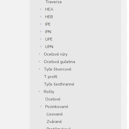
Traverza
HEA
HEB
IPE
IPN
UPE
UPN
Oceľové rúry
Oceľová guľatina
Tyče štvorcové
T profil
Tyče šesťhranné
Rošty
Oceľové
Pozinkované
Lisované
Zvárané