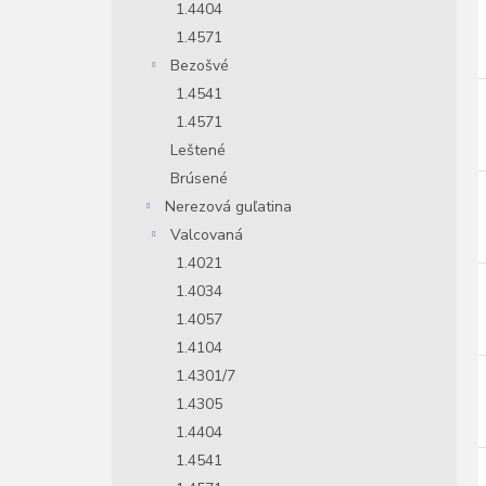
1.4404
1.4571
Bezošvé
1.4541
1.4571
Leštené
Brúsené
Nerezová guľatina
Valcovaná
1.4021
1.4034
1.4057
1.4104
1.4301/7
1.4305
1.4404
1.4541