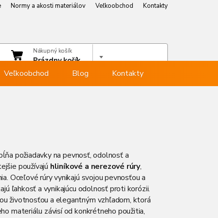
e
Normy a akosti materiálov
Veľkoobchod
Kontakty
e
Normy a akosti materiálov
Veľkoobchod
Kontakty
čet
Nákupný košík
hlásiť sa
Prázdny košík
Veľkoobchod
Blog
Kontakty
 spĺňa požiadavky na pevnosť, odolnosť a
tejšie používajú
hliníkové a nerezové rúry
,
ia. Oceľové rúry vynikajú svojou pevnosťou a
jú ľahkosť a vynikajúcu odolnosť proti korózii.
hou životnosťou a elegantným vzhľadom, ktorá
ho materiálu závisí od konkrétneho použitia,