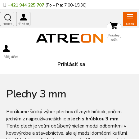
Prejsť
+421 944 225 707
na
obsah
NÁKUPNÝ
Prázdny
košík
KOŠÍK
Môj účet
Prihlásiť sa
Plechy 3 mm
Ponúkame široký výber plechov rôznych hrúbok, pričom
jedným z najpoužívanejších je
plech s hrúbkou 3 mm
.
Tento plech je veľmi obľúbený nielen medzi odborníkmi v
kovovýrobe a stavebníctve, ale aj medzi domácimi kutilmi,