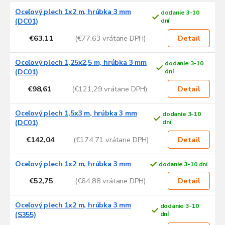
V
Oceľový plech 1x2 m, hrúbka 3 mm
dodanie 3-10
ý
(DC01)
dní
p
€63,11
(€77,63 vrátane DPH)
i
Detail
s
p
Oceľový plech 1,25x2,5 m, hrúbka 3 mm
dodanie 3-10
r
(DC01)
dní
o
€98,61
(€121,29 vrátane DPH)
Detail
d
u
Oceľový plech 1,5x3 m, hrúbka 3 mm
dodanie 3-10
k
(DC01)
dní
t
o
€142,04
(€174,71 vrátane DPH)
Detail
v
Oceľový plech 1x2 m, hrúbka 3 mm
dodanie 3-10 dní
€52,75
(€64,88 vrátane DPH)
Detail
Oceľový plech 1x2 m, hrúbka 3 mm
dodanie 3-10
(S355)
dní