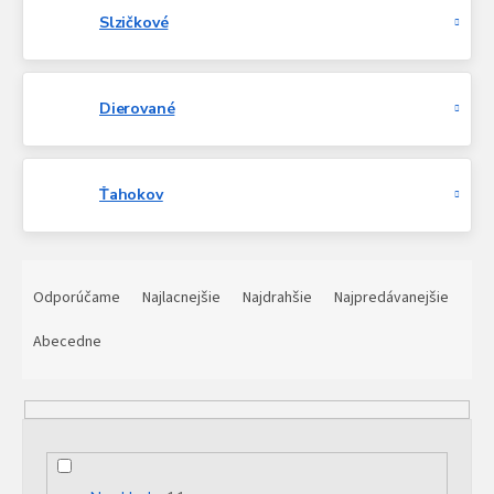
Slzičkové
Dierované
Ťahokov
R
a
Odporúčame
Najlacnejšie
Najdrahšie
Najpredávanejšie
d
e
Abecedne
n
i
e
p
r
o