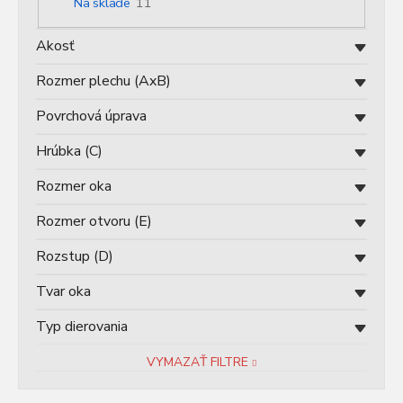
Na sklade
11
d
u
Akosť
k
t
Rozmer plechu (AxB)
o
v
Povrchová úprava
Hrúbka (C)
Rozmer oka
Rozmer otvoru (E)
Rozstup (D)
Tvar oka
Typ dierovania
VYMAZAŤ FILTRE