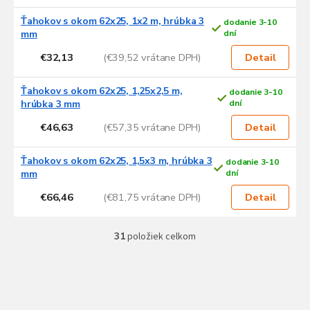
Ťahokov s okom 62x25, 1x2 m, hrúbka 3
dodanie 3-10
mm
dní
€32,13
(€39,52 vrátane DPH)
Detail
Ťahokov s okom 62x25, 1,25x2,5 m,
dodanie 3-10
hrúbka 3 mm
dní
€46,63
(€57,35 vrátane DPH)
Detail
Ťahokov s okom 62x25, 1,5x3 m, hrúbka 3
dodanie 3-10
mm
dní
€66,46
(€81,75 vrátane DPH)
Detail
31
položiek celkom
O
v
l
Z
á
á
d
p
a