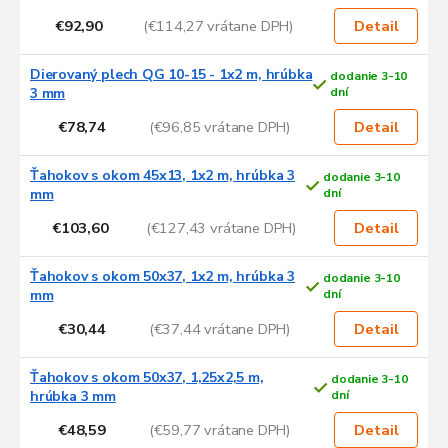
€92,90
(€114,27 vrátane DPH)
Detail
Dierovaný plech QG 10-15 - 1x2 m, hrúbka
dodanie 3-10
3 mm
dní
€78,74
(€96,85 vrátane DPH)
Detail
Ťahokov s okom 45x13, 1x2 m, hrúbka 3
dodanie 3-10
mm
dní
€103,60
(€127,43 vrátane DPH)
Detail
Ťahokov s okom 50x37, 1x2 m, hrúbka 3
dodanie 3-10
mm
dní
€30,44
(€37,44 vrátane DPH)
Detail
Ťahokov s okom 50x37, 1,25x2,5 m,
dodanie 3-10
hrúbka 3 mm
dní
€48,59
(€59,77 vrátane DPH)
Detail