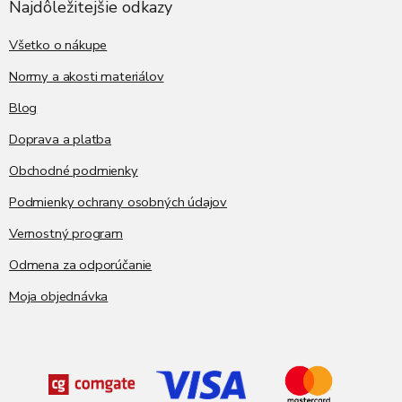
ä
Najdôležitejšie odkazy
c
t
i
i
Všetko o nákupe
e
p
e
Normy a akosti materiálov
r
v
Blog
k
y
Doprava a platba
v
ý
Obchodné podmienky
p
i
Podmienky ochrany osobných údajov
s
Vernostný program
u
Odmena za odporúčanie
Moja objednávka