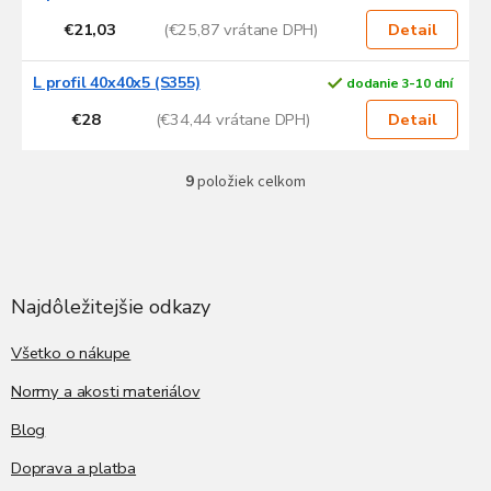
€21,03
(€25,87 vrátane DPH)
Detail
L profil 40x40x5 (S355)
dodanie 3-10 dní
€28
(€34,44 vrátane DPH)
Detail
9
položiek celkom
O
v
l
Z
á
á
d
p
a
ä
Najdôležitejšie odkazy
c
t
i
i
Všetko o nákupe
e
p
e
Normy a akosti materiálov
r
v
Blog
k
y
Doprava a platba
v