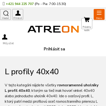
Prejsť
+421 944 225 707
na
obsah
NÁKUPNÝ
Prázdny
košík
KOŠÍK
Môj účet
Prihlásiť sa
L profily 40x40
V tejto kategórii nájdete všetky
rovnoramenné uholníky
L profil 40x40
, ktorým sa tiež inak hovorí vinkel 40x40
alebo jednoducho uholník 40x40. Ide o oceľový profil L,
ktorý patrí medzi profilovú oceľ rovnostranného prierezu L