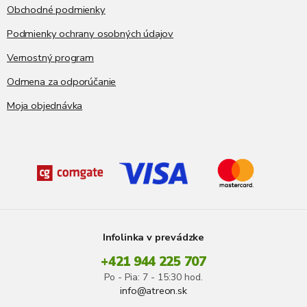
ý
Obchodné podmienky
p
i
Podmienky ochrany osobných údajov
s
Vernostný program
u
Odmena za odporúčanie
Moja objednávka
Infolinka v prevádzke
+421 944 225 707
Po - Pia: 7 - 15:30 hod.
info@atreon.sk