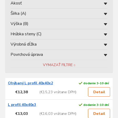
u
Akosť
k
t
Šírka (A)
o
v
Výška (B)
Hrúbka steny (C)
Výrobná dĺžka
Povrchová úprava
VYMAZAŤ FILTRE
V
Ohýbaný L profil 40x40x2
dodanie 3-10 dní
ý
p
€12,38
(€15,23 vrátane DPH)
Detail
i
s
L profil 40x40x3
dodanie 3-10 dní
p
€13,03
(€16,03 vrátane DPH)
Detail
r