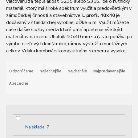
valcovanú za tepla akosti S235 alebo S355. Ide o hutnícky
materiál, ktorý má široké spektrum využitia predovšetkým v
zámočníckej činnosti a stavebníctve.
L profil 40x40
je
dodávaný v štandardnej výrobnej dĺžke 6 m. Využiť môžete
naše ďalšie služby, medzi ktoré patrí aj delenie všetkých
materiálov na mieru. Uholník 40x40 mm sa často používa pri
výrobe oceľových konštrukcií, rámov, výstuží a montážnych
celkov. Vďaka kombinácii kompaktného rozmeru a vysokej
pevnosti je vhodný aj pre nosné aplikácie. V ponuke máme
R
rôzne hrúbky stien, čo umožňuje presné prispôsobenie
a
Odporúčame
Najlacnejšie
Najdrahšie
Najpredávanejšie
konkrétnemu účelu. Samozrejmosťou je rýchla dodávka po
d
celom Slovensku a individuálny prístup k zákazníkom.
e
Abecedne
n
i
e
p
r
o
Na sklade
7
d