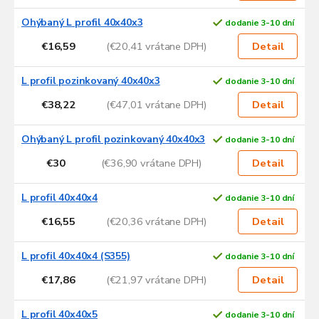
o
d
Ohýbaný L profil 40x40x3
dodanie 3-10 dní
u
€16,59
(€20,41 vrátane DPH)
Detail
k
t
L profil pozinkovaný 40x40x3
dodanie 3-10 dní
o
v
€38,22
(€47,01 vrátane DPH)
Detail
Ohýbaný L profil pozinkovaný 40x40x3
dodanie 3-10 dní
€30
(€36,90 vrátane DPH)
Detail
L profil 40x40x4
dodanie 3-10 dní
€16,55
(€20,36 vrátane DPH)
Detail
L profil 40x40x4 (S355)
dodanie 3-10 dní
€17,86
(€21,97 vrátane DPH)
Detail
L profil 40x40x5
dodanie 3-10 dní