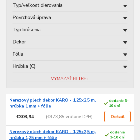
v
Typ/veľkosť dierovania
Povrchová úprava
Typ brúsenia
Dekor
Fólia
Hrúbka (C)
VYMAZAŤ FILTRE
V
Nerezový plech dekor KARO - 1,25x2,5 m,
dodanie 3-
ý
hrúbka 1 mm + fólie
10 dní
p
€303,94
(€373,85 vrátane DPH)
i
Detail
s
p
Nerezový plech dekor KARO - 1,25x2,5 m,
dodanie
r
hrúbka 1,25 mm + fólie
3-10 dní