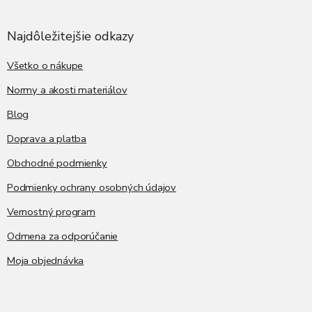
á
á
d
p
a
ä
Najdôležitejšie odkazy
c
t
i
i
Všetko o nákupe
e
p
e
Normy a akosti materiálov
r
v
Blog
k
y
Doprava a platba
v
ý
Obchodné podmienky
p
i
Podmienky ochrany osobných údajov
s
Vernostný program
u
Odmena za odporúčanie
Moja objednávka