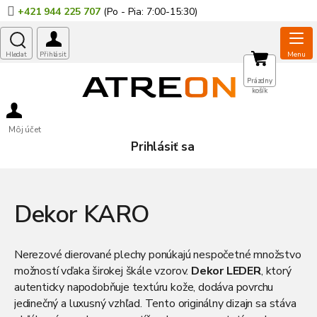
Prejsť
+421 944 225 707
na
obsah
NÁKUPNÝ
Prázdny
košík
KOŠÍK
Môj účet
Prihlásiť sa
Dekor KARO
Nerezové dierované plechy ponúkajú nespočetné množstvo
možností vďaka širokej škále vzorov.
Dekor LEDER
, ktorý
autenticky napodobňuje textúru kože, dodáva povrchu
jedinečný a luxusný vzhľad. Tento originálny dizajn sa stáva