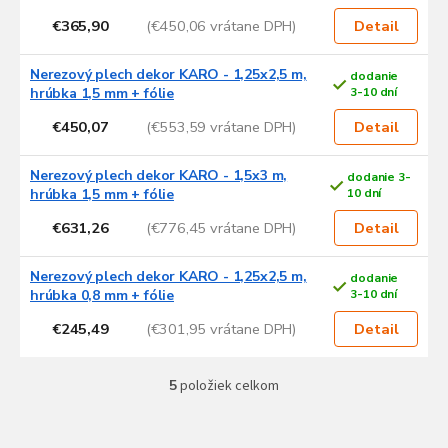
o
€365,90
(€450,06 vrátane DPH)
Detail
d
u
Nerezový plech dekor KARO - 1,25x2,5 m,
dodanie
k
hrúbka 1,5 mm + fólie
3-10 dní
t
o
€450,07
(€553,59 vrátane DPH)
Detail
v
Nerezový plech dekor KARO - 1,5x3 m,
dodanie 3-
hrúbka 1,5 mm + fólie
10 dní
€631,26
(€776,45 vrátane DPH)
Detail
Nerezový plech dekor KARO - 1,25x2,5 m,
dodanie
hrúbka 0,8 mm + fólie
3-10 dní
€245,49
(€301,95 vrátane DPH)
Detail
5
položiek celkom
O
v
l
Z