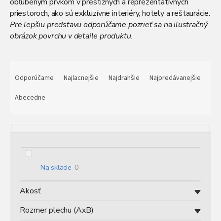
obľúbeným prvkom v prestížnych a reprezentatívnych
priestoroch, ako sú exkluzívne interiéry, hotely a reštaurácie.
Pre lepšiu predstavu odporúčame pozrieť sa na ilustračný
obrázok povrchu v detaile produktu.
R
a
Odporúčame
Najlacnejšie
Najdrahšie
Najpredávanejšie
d
e
Abecedne
n
i
e
p
r
o
Na sklade
0
d
u
Akosť
k
t
Rozmer plechu (AxB)
o