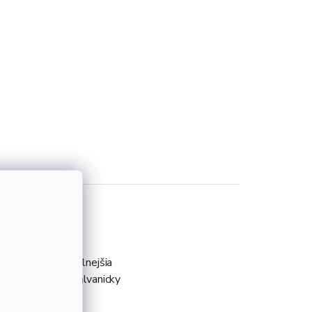
aka ktorej je odolnejšia
pevnosť. Tyč je galvanicky
osti DIN 976.