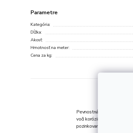
Parametre
Kategória
:
Dĺžka
:
Akosť
:
Hmotnosť na meter
:
Cena za kg
:
Pevnostná pozinkovaná závit
voči korózii než bežné čiern
pozinkovaná. Dodáva sa vo 