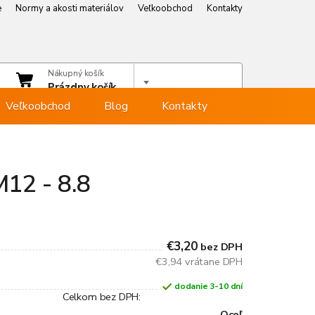
e
Normy a akosti materiálov
Veľkoobchod
Kontakty
e
Normy a akosti materiálov
Veľkoobchod
Kontakty
čet
Nákupný košík
hlásiť sa
Prázdny košík
Veľkoobchod
Blog
Kontakty
M12 - 8.8
€3,20
bez DPH
€3,94 vrátane DPH
dodanie 3-10 dní
Celkom bez DPH:
Oceľ