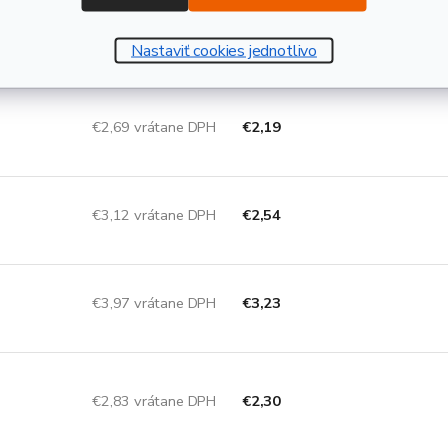
ernatívne rozmery, ktoré by Vás mohli zauj
Nastaviť cookies jednotlivo
€2,69 vrátane DPH
€2,19
€3,12 vrátane DPH
€2,54
€3,97 vrátane DPH
€3,23
€2,83 vrátane DPH
€2,30