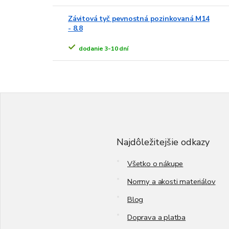
Závitová tyč pevnostná pozinkovaná M14
- 8.8
dodanie 3-10 dní
Z
á
p
ä
t
Najdôležitejšie odkazy
i
e
Všetko o nákupe
Normy a akosti materiálov
Blog
Doprava a platba