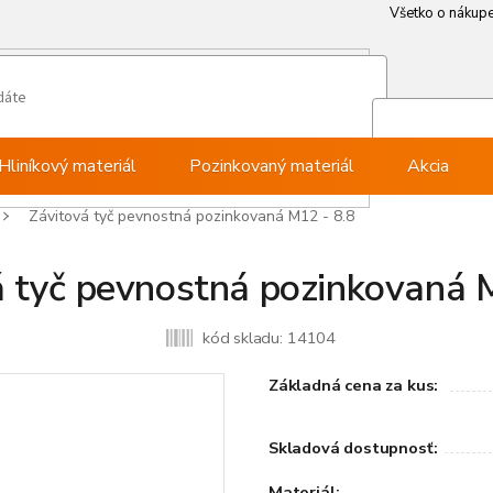
Všetko o nákup
Všetko o nákup
Môj ú
Pri
Hliníkový materiál
Pozinkovaný materiál
Akcia
Závitová tyč pevnostná pozinkovaná M12 - 8.8
 tyč pevnostná pozinkovaná 
kód skladu:
14104
Základná cena za kus:
Skladová dostupnosť:
Materiál: