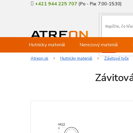
Prejsť
+421 944 225 707
na
obsah
Hutnícky materiál
Nerezový materiál
Atreon.sk
Hutnícky materiál
Závitové tyče
Závitová