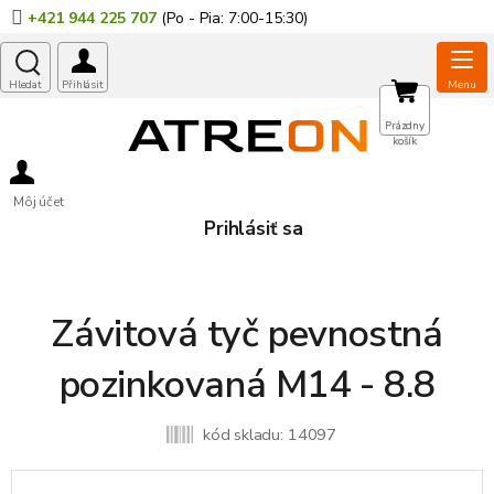
Prejsť
+421 944 225 707
na
obsah
NÁKUPNÝ
Prázdny
košík
KOŠÍK
Môj účet
Prihlásiť sa
Závitová tyč pevnostná
pozinkovaná M14 - 8.8
kód skladu:
14097