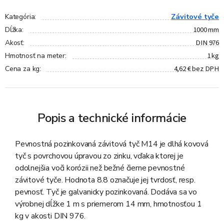
Závitové tyče
Kategória
:
1000 mm
Dĺžka
:
DIN 976
Akosť
:
1 kg
Hmotnosť na meter
:
4,62 € bez DPH
Cena za kg
:
Popis a technické informácie
Pevnostná pozinkovaná závitová tyč M14 je dlhá kovová
tyč s povrchovou úpravou zo zinku, vďaka ktorej je
odolnejšia voči korózii než bežné čierne pevnostné
závitové tyče. Hodnota 8.8 označuje jej tvrdosť, resp.
pevnosť. Tyč je galvanicky pozinkovaná. Dodáva sa vo
výrobnej dĺžke 1 m s priemerom 14 mm, hmotnosťou 1
kg v akosti DIN 976.