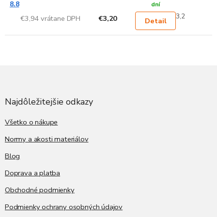
8.8
dní
3,2
€3,94 vrátane DPH
€3,20
Detail
Z
á
p
ä
Najdôležitejšie odkazy
t
i
Všetko o nákupe
e
Normy a akosti materiálov
Blog
Doprava a platba
Obchodné podmienky
Podmienky ochrany osobných údajov