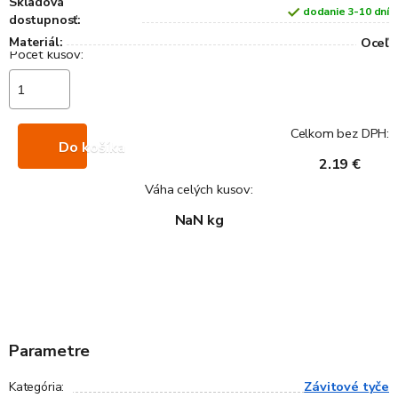
Skladová
dodanie 3-10 dní
dostupnosť:
Materiál:
Oceľ
Celkom bez DPH:
Do košíka
2.19 €
Váha celých kusov:
NaN kg
Parametre
Závitové tyče
Kategória
: