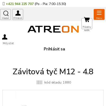
Prejsť
+421 944 225 707
na
obsah
NÁKUPNÝ
Prázdny
košík
KOŠÍK
Môj účet
Prihlásiť sa
Závitová tyč M12 - 4.8
kód skladu:
1880