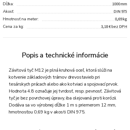
1000 mm
Dĺžka
:
DIN 975
Akosť
:
0,69 kg
Hmotnosť na meter
:
3,18 € bez DPH
Cena za kg
:
Popis a technické informácie
Závitová tyč M12 je plná kruhová oceľ, ktorá slúži na
kotvenie základových trámov drevostavieb pri
tesárskych prácach alebo ako kotviaci a spojovací prvok.
Hodnota 4.8 označuje jej tvrdosť, resp. pevnosť. Závitová
tyč je bez povrchovej úpravy, iba olejovaná proti korózii.
Dodáva sa vo výrobnej dĺžke 1 m s priemerom 12 mm,
hmotnosťou 0,69 kg v akosti DIN 975.