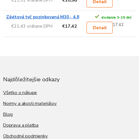
Detail
Závitová tyč pozinkovaná M30 - 4.8
dodanie 3-10 dní
17,42
€21,43 vrátane DPH
€17,42
Detail
Z
á
p
ä
Najdôležitejšie odkazy
t
i
Všetko o nákupe
e
Normy a akosti materiálov
Blog
Doprava a platba
Obchodné podmienky