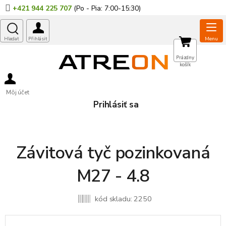
Prejsť
+421 944 225 707
na
obsah
NÁKUPNÝ
Prázdny
košík
KOŠÍK
Môj účet
Prihlásiť sa
Závitová tyč pozinkovaná
M27 - 4.8
kód skladu:
2250