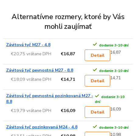
Alternatívne rozmery, ktoré by Vás
mohli zaujímať
Závitová tyč M27 - 4.8
dodanie 3-10 dní
16,87
€20,75 vrátane DPH
€16,87
Detail
Závitová tyč pevnostná M27 - 8.8
dodanie 3-10 dní
14,71
€18,09 vrátane DPH
€14,71
Detail
Závitová tyč pevnostná pozinkovaná M27 -
dodanie 3-10
8.8
dní
16,09
€19,79 vrátane DPH
€16,09
Detail
Závitová tyč pozinkovaná M24 - 4.8
dodanie 3-10 dní
10,98
€13,51 vrátane DPH
€10,98