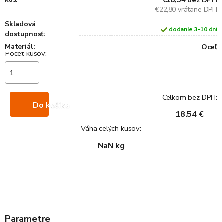
€18,54
bez DPH
€22,80 vrátane DPH
Skladová
dodanie 3-10 dní
dostupnosť:
Materiál:
Oceľ
Celkom bez DPH:
Do košíka
18.54 €
Váha celých kusov:
NaN kg
Parametre