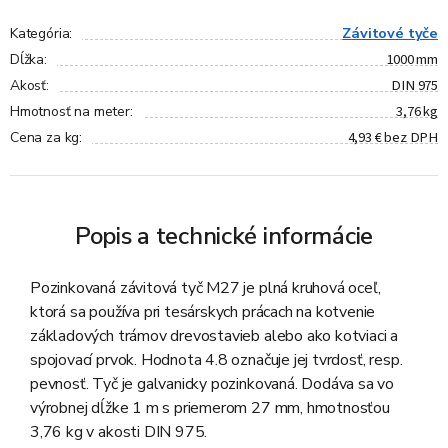
Závitové tyče
Kategória
:
1000 mm
Dĺžka
:
DIN 975
Akosť
:
3,76 kg
Hmotnosť na meter
:
4,93 € bez DPH
Cena za kg
:
Popis a technické informácie
Pozinkovaná závitová tyč M27 je plná kruhová oceľ,
ktorá sa používa pri tesárskych prácach na kotvenie
základových trámov drevostavieb alebo ako kotviaci a
spojovací prvok. Hodnota 4.8 označuje jej tvrdosť, resp.
pevnosť. Tyč je galvanicky pozinkovaná. Dodáva sa vo
výrobnej dĺžke 1 m s priemerom 27 mm, hmotnosťou
3,76 kg v akosti DIN 975.