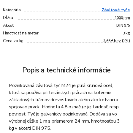
Závitové tyče
Kategória
:
1000 mm
Dĺžka
:
DIN 975
Akosť
:
3 kg
Hmotnosť na meter
:
3,66 € bez DPH
Cena za kg
:
Popis a technické informácie
Pozinkovaná závitová tyč M24 je plná kruhová oceľ,
ktorá sa používa pri tesárskych prácach na kotvenie
základových trámov drevostavieb alebo ako kotviaci a
spojovací prvok. Hodnota 4.8 označuje jej tvrdosť, resp.
pevnosť. Tyč je galvanicky pozinkovaná. Dodáva sa vo
výrobnej dĺžke 1 m s priemerom 24 mm, hmotnosťou 3
kg v akosti DIN 975.