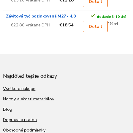
Detail
Závitová tyč pozinkovaná M27 - 4.8
dodanie 3-10 dní
18,54
€22,80 vrátane DPH
€18,54
Detail
Z
á
p
ä
Najdôležitejšie odkazy
t
i
Všetko o nákupe
e
Normy a akosti materiálov
Blog
Doprava a platba
Obchodné podmienky