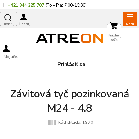
Prejsť
+421 944 225 707
na
obsah
NÁKUPNÝ
Prázdny
košík
KOŠÍK
Môj účet
Prihlásiť sa
Závitová tyč pozinkovaná
M24 - 4.8
kód skladu:
1970