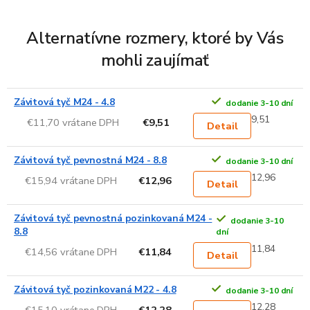
Alternatívne rozmery, ktoré by Vás
mohli zaujímať
Závitová tyč M24 - 4.8
dodanie 3-10 dní
9,51
€11,70 vrátane DPH
€9,51
Detail
Závitová tyč pevnostná M24 - 8.8
dodanie 3-10 dní
12,96
€15,94 vrátane DPH
€12,96
Detail
Závitová tyč pevnostná pozinkovaná M24 -
dodanie 3-10
8.8
dní
11,84
€14,56 vrátane DPH
€11,84
Detail
Závitová tyč pozinkovaná M22 - 4.8
dodanie 3-10 dní
12,28
€15,10 vrátane DPH
€12,28