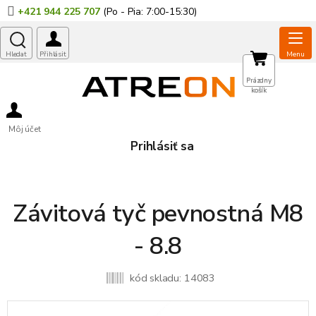
Prejsť
+421 944 225 707
na
obsah
NÁKUPNÝ
Prázdny
košík
KOŠÍK
Môj účet
Prihlásiť sa
Závitová tyč pevnostná M8
- 8.8
kód skladu:
14083