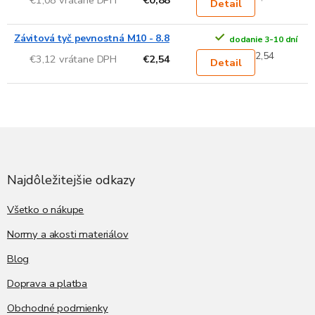
Detail
Závitová tyč pevnostná M10 - 8.8
dodanie 3-10 dní
2,54
€3,12 vrátane DPH
€2,54
Detail
Z
á
p
ä
Najdôležitejšie odkazy
t
i
Všetko o nákupe
e
Normy a akosti materiálov
Blog
Doprava a platba
Obchodné podmienky