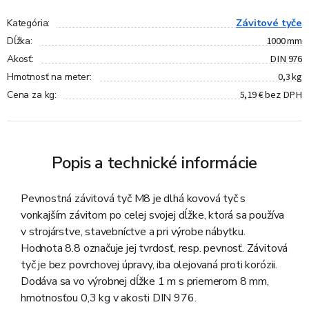
Závitové tyče
Kategória
:
1000 mm
Dĺžka
:
DIN 976
Akosť
:
0,3 kg
Hmotnosť na meter
:
5,19 € bez DPH
Cena za kg
:
Popis a technické informácie
Pevnostná závitová tyč M8 je dlhá kovová tyč s
vonkajším závitom po celej svojej dĺžke, ktorá sa používa
v strojárstve, stavebníctve a pri výrobe nábytku.
Hodnota 8.8 označuje jej tvrdosť, resp. pevnosť. Závitová
tyč je bez povrchovej úpravy, iba olejovaná proti korózii.
Dodáva sa vo výrobnej dĺžke 1 m s priemerom 8 mm,
hmotnosťou 0,3 kg v akosti DIN 976.