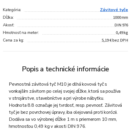
Závitové tyče
Kategória
:
1000 mm
Dĺžka
:
DIN 976
Akosť
:
0,49 kg
Hmotnosť na meter
:
5,19 € bez DPH
Cena za kg
:
Popis a technické informácie
Pevnostná závitová tyč M10 je dlhá kovová tyč s
vonkajším závitom po celej svojej dĺžke, ktorá sa používa
v strojárstve, stavebníctve a pri výrobe nábytku.
Hodnota 8.8 označuje jej tvrdosť, resp. pevnosť. Závitová
tyč je bez povrchovej úpravy, iba olejovaná proti korózii.
Dodáva sa vo výrobnej dĺžke 1 m s priemerom 10 mm,
hmotnosťou 0,49 kg v akosti DIN 976.