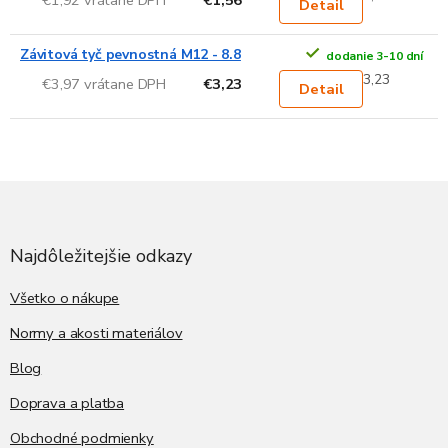
Detail
Závitová tyč pevnostná M12 - 8.8
dodanie 3-10 dní
3,23
€3,97 vrátane DPH
€3,23
Detail
Z
á
p
ä
Najdôležitejšie odkazy
t
i
Všetko o nákupe
e
Normy a akosti materiálov
Blog
Doprava a platba
Obchodné podmienky