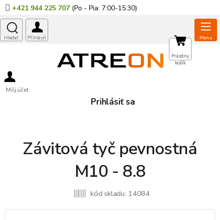
Prejsť
+421 944 225 707
na
obsah
NÁKUPNÝ
Prázdny
košík
KOŠÍK
Môj účet
Prihlásiť sa
Závitová tyč pevnostná
M10 - 8.8
kód skladu:
14084