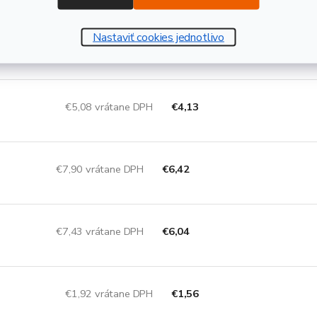
Nastaviť cookies jednotlivo
ernatívne rozmery, ktoré by Vás mohli zauj
€5,08 vrátane DPH
€4,13
€7,90 vrátane DPH
€6,42
€7,43 vrátane DPH
€6,04
€1,92 vrátane DPH
€1,56