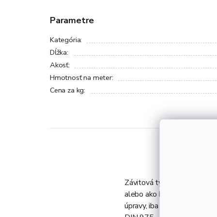
Parametre
Kategória
:
Dĺžka
:
Akosť
:
Hmotnosť na meter
:
Cena za kg
:
Závitová tyč M18 je plná kr
alebo ako kotviaci a spojova
úpravy, iba olejovaná proti