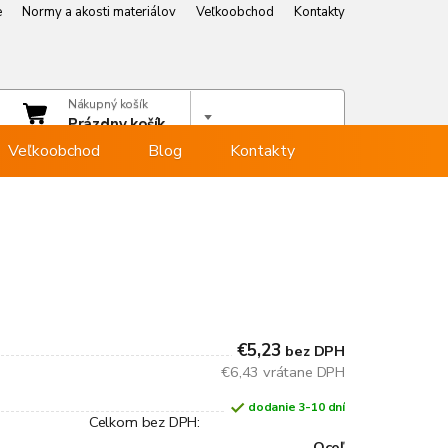
e
Normy a akosti materiálov
Veľkoobchod
Kontakty
e
Normy a akosti materiálov
Veľkoobchod
Kontakty
čet
Nákupný košík
hlásiť sa
Prázdny košík
Veľkoobchod
Blog
Kontakty
€5,23
bez DPH
€6,43 vrátane DPH
dodanie 3-10 dní
Celkom bez DPH:
Oceľ