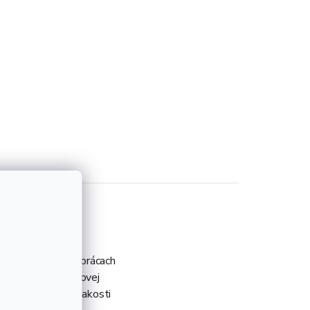
eb pri tesárskych prácach
 tyč je bez povrchovej
tnosťou 1,65 kg v akosti