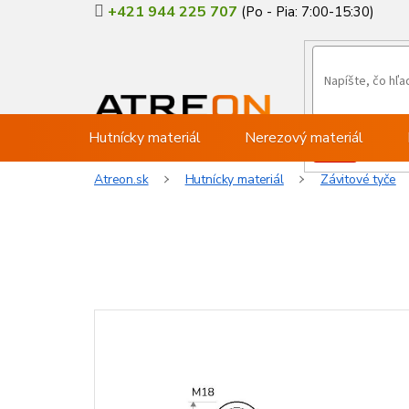
Prejsť
+421 944 225 707
na
obsah
Hutnícky materiál
Nerezový materiál
Atreon.sk
Hutnícky materiál
Závitové tyče