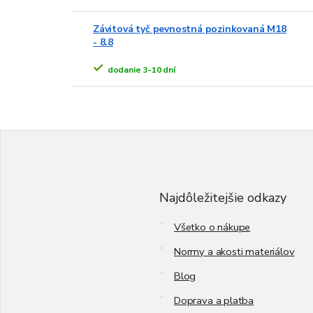
Závitová tyč pevnostná pozinkovaná M18
- 8.8
dodanie 3-10 dní
Z
á
p
ä
t
Najdôležitejšie odkazy
i
e
Všetko o nákupe
Normy a akosti materiálov
Blog
Doprava a platba