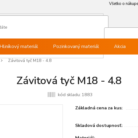
Všetko o nákup
Všetko o nákup
Môj ú
Pri
Hliníkový materiál
Pozinkovaný materiál
Akcia
Závitová tyč M18 - 4.8
Závitová tyč M18 - 4.8
kód skladu:
1883
Základná cena za kus:
Skladová dostupnosť:
Materiál: