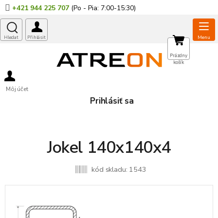
Prejsť
+421 944 225 707
na
obsah
NÁKUPNÝ
Prázdny
košík
KOŠÍK
Môj účet
Prihlásiť sa
Jokel 140x140x4
kód skladu:
1543