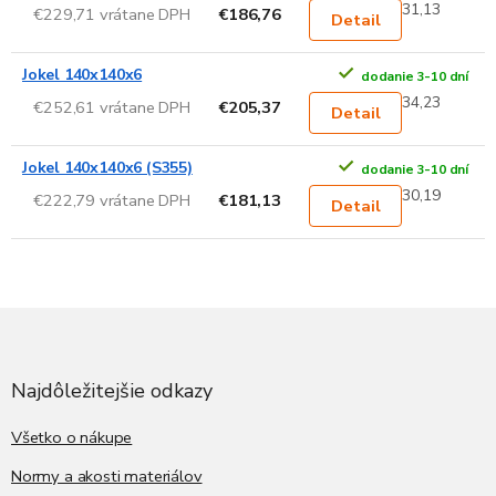
31,13
€229,71 vrátane DPH
€186,76
Detail
Jokel 140x140x6
dodanie 3-10 dní
34,23
€252,61 vrátane DPH
€205,37
Detail
Jokel 140x140x6 (S355)
dodanie 3-10 dní
30,19
€222,79 vrátane DPH
€181,13
Detail
Z
á
p
ä
Najdôležitejšie odkazy
t
i
Všetko o nákupe
e
Normy a akosti materiálov