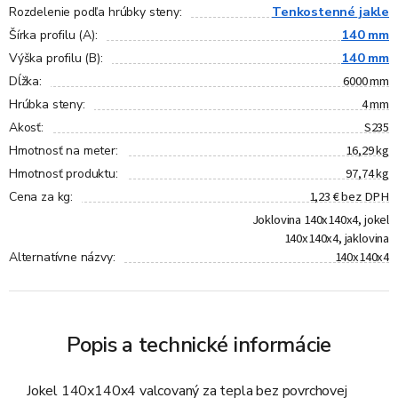
Tenkostenné jakle
Rozdelenie podľa hrúbky steny
:
140 mm
Šírka profilu (A)
:
140 mm
Výška profilu (B)
:
6000 mm
Dĺžka
:
4 mm
Hrúbka steny
:
S235
Akosť
:
16,29 kg
Hmotnosť na meter
:
97,74 kg
Hmotnosť produktu
:
1,23 € bez DPH
Cena za kg
:
Joklovina 140x140x4, jokel
140x140x4, jaklovina
140x140x4
Alternatívne názvy
:
Popis a technické informácie
Jokel 140x140x4 valcovaný za tepla bez povrchovej