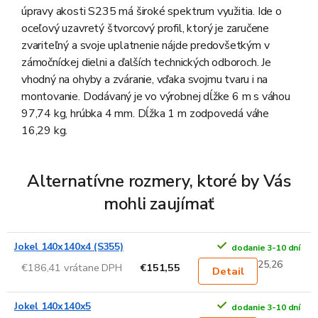
úpravy akosti S235 má široké spektrum využitia. Ide o
oceľový uzavretý štvorcový profil, ktorý je zaručene
zvariteľný a svoje uplatnenie nájde predovšetkým v
zámočníckej dielni a ďalších technických odboroch. Je
vhodný na ohyby a zváranie, vďaka svojmu tvaru i na
montovanie. Dodávaný je vo výrobnej dĺžke 6 m s váhou
97,74 kg, hrúbka 4 mm. Dĺžka 1 m zodpovedá váhe
16,29 kg.
Alternatívne rozmery, ktoré by Vás
mohli zaujímať
Jokel 140x140x4 (S355)
dodanie 3-10 dní
25,26
€186,41 vrátane DPH
€151,55
Detail
Jokel 140x140x5
dodanie 3-10 dní