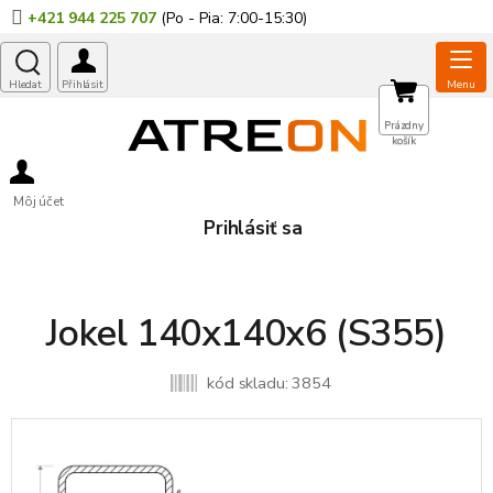
Prejsť
+421 944 225 707
na
obsah
NÁKUPNÝ
Prázdny
košík
KOŠÍK
Môj účet
Prihlásiť sa
Jokel 140x140x6 (S355)
kód skladu:
3854