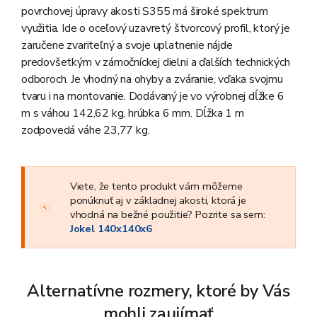
povrchovej úpravy akosti S355 má široké spektrum
využitia. Ide o oceľový uzavretý štvorcový profil, ktorý je
zaručene zvariteľný a svoje uplatnenie nájde
predovšetkým v zámočníckej dielni a ďalších technických
odboroch. Je vhodný na ohyby a zváranie, vďaka svojmu
tvaru i na montovanie. Dodávaný je vo výrobnej dĺžke 6
m s váhou 142,62 kg, hrúbka 6 mm. Dĺžka 1 m
zodpovedá váhe 23,77 kg.
Viete, že tento produkt vám môžeme
ponúknuť aj v základnej akosti, ktorá je
vhodná na bežné použitie? Pozrite sa sem:
Jokel 140x140x6
Alternatívne rozmery, ktoré by Vás
mohli zaujímať