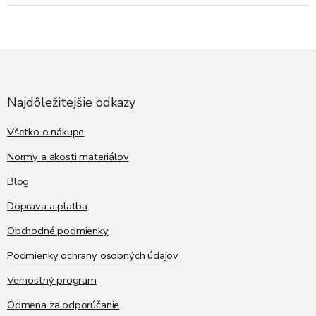
Z
á
p
ä
Najdôležitejšie odkazy
t
i
Všetko o nákupe
e
Normy a akosti materiálov
Blog
Doprava a platba
Obchodné podmienky
Podmienky ochrany osobných údajov
Vernostný program
Odmena za odporúčanie