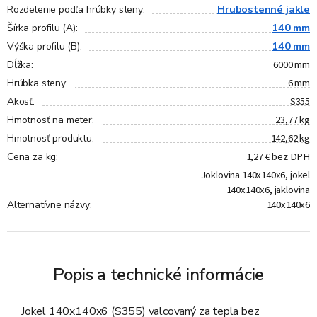
Hrubostenné jakle
Rozdelenie podľa hrúbky steny
:
140 mm
Šírka profilu (A)
:
140 mm
Výška profilu (B)
:
6000 mm
Dĺžka
:
6 mm
Hrúbka steny
:
S355
Akosť
:
23,77 kg
Hmotnosť na meter
:
142,62 kg
Hmotnosť produktu
:
1,27 € bez DPH
Cena za kg
:
Joklovina 140x140x6, jokel
140x140x6, jaklovina
140x140x6
Alternatívne názvy
:
Popis a technické informácie
Jokel 140x140x6 (S355) valcovaný za tepla bez