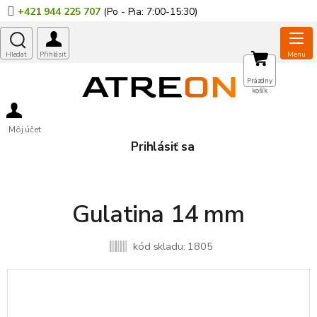
Prejsť
+421 944 225 707
na
obsah
NÁKUPNÝ
Prázdny
košík
KOŠÍK
Môj účet
Prihlásiť sa
Gulatina 14 mm
kód skladu:
1805