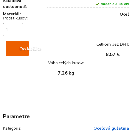
Skladová
dodanie 3-10 dní
dostupnosť:
Materiál:
Oceľ
Celkom bez DPH:
Do košíka
8.57 €
Váha celých kusov:
7.26 kg
Parametre
Oceľová guľatina
Kategória
: