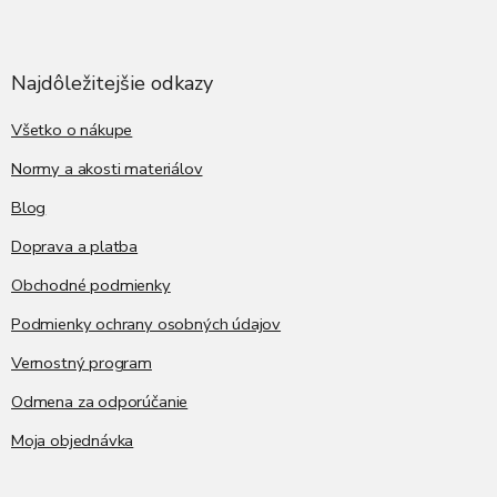
Z
á
p
ä
Najdôležitejšie odkazy
t
i
Všetko o nákupe
e
Normy a akosti materiálov
Blog
Doprava a platba
Obchodné podmienky
Podmienky ochrany osobných údajov
Vernostný program
Odmena za odporúčanie
Moja objednávka