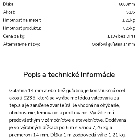
6000 mm
Dĺžka
:
S235
Akosť
:
1,21 kg
Hmotnosť na meter
:
7,26 kg
Hmotnosť produktu
:
1,18 € bez DPH
Cena za kg
:
Oceľová guľatina 14 mm
Alternatívne názvy
:
Popis a technické informácie
Gulatina 14 mm alebo tiež guľatina, je konštrukčná oceľ
akosti S235, ktorá sa vyrába metódou valcovania za
tepla a je zaručene zvariteľná. Je vhodná na ohýbanie,
obrubovanie, lemovanie a profilovanie. Využitie má
predovšetkým v zámočníctve a stavebníctve. Dodávaná
je vo výrobných dĺžkach po 6 m s váhou 7,26 kg a
priemerom 14 mm. Dĺžka 1 m zodpovedá váhe 1,21 kg.