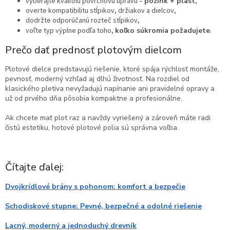
vyberajte kvalitnú povrchovú úpravu –
pozink + plast
,
overte kompatibilitu stĺpikov, držiakov a dielcov,
dodržte odporúčanú rozteč stĺpikov,
voľte typ výplne podľa toho,
koľko súkromia požadujete
.
Prečo dať prednosť plotovým dielcom
Plotové dielce predstavujú riešenie, ktoré spája rýchlosť montáže,
pevnosť, moderný vzhľad aj dlhú životnosť. Na rozdiel od
klasického pletiva nevyžadujú napínanie ani pravidelné opravy a
už od prvého dňa pôsobia kompaktne a profesionálne.
Ak chcete mať plot raz a navždy vyriešený a zároveň máte radi
čistú estetiku, hotové plotové polia sú správna voľba.
Čítajte ďalej:
Dvojkrídlové brány s pohonom: komfort a bezpečie
Schodiskové stupne: Pevné, bezpečné a odolné riešenie
Lacný, moderný a jednoduchý drevník