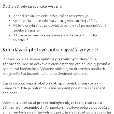
Ďalšie výhody sú rovnako výrazné:
Plot drží rovinu po celej dĺžke, nič sa neprevesuje.
Konštrukcia dobre odoláva vetru aj mechanickej záťaži.
Môžete si vybrať od priesvitných panelov až po nepriehľadné
lamelové varianty.
Údržba je minimálna – väčšinou stačí dielce jednoducho
opláchnuť.
Kde dávajú plotové polia najväčší zmysel?
Plotové polia sa skvele uplatnia
pri rodinných domoch a
záhradách
, kde sa očakáva nielen estetický vzhľad, ale aj pevná a
spoľahlivá konštrukcia. Výborne slúžia aj vo firemných areáloch,
kde je dôležitá bezpečnosť a dlhá životnosť oplotenia.
Často sa používajú aj
okolo škôl, športovísk či parkovísk
–
všade tam, kde je potrebné jasne vyhraniť priestor a zabezpečiť
odolnosť.
Veľmi praktické sú aj
pri rekreačných objektoch, chatách a
záhradných pozemkoch
. A napokon – plotové polia sa osvedčujú
aj na miestach so silným vetrom, pretože na rozdiel od pletiva držia