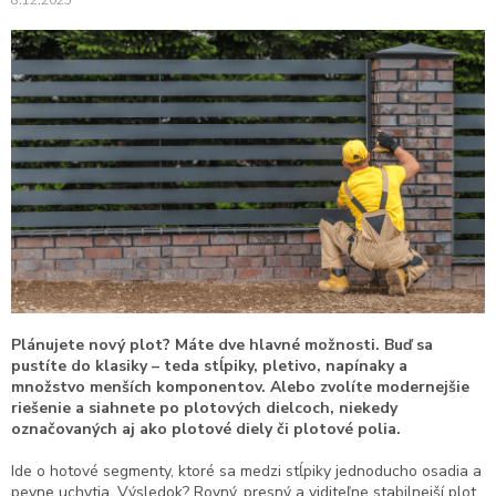
Plánujete nový plot? Máte dve hlavné možnosti. Buď sa
pustíte do klasiky – teda stĺpiky, pletivo, napínaky a
množstvo menších komponentov. Alebo zvolíte modernejšie
riešenie a siahnete po plotových dielcoch, niekedy
označovaných aj ako plotové diely či plotové polia.
Ide o hotové segmenty, ktoré sa medzi stĺpiky jednoducho osadia a
pevne uchytia. Výsledok? Rovný, presný a viditeľne stabilnejší plot