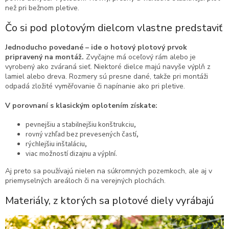
než pri bežnom pletive.
Čo si pod plotovým dielcom vlastne predstaviť
Jednoducho povedané – ide o hotový plotový prvok
pripravený na montáž.
Zvyčajne má oceľový rám alebo je
vyrobený ako zváraná sieť. Niektoré dielce majú navyše výplň z
lamiel alebo dreva. Rozmery sú presne dané, takže pri montáži
odpadá zložité vyměřovanie či napínanie ako pri pletive.
V porovnaní s klasickým oplotením získate:
pevnejšiu a stabilnejšiu konštrukciu,
rovný vzhľad bez prevesených častí,
rýchlejšiu inštaláciu,
viac možností dizajnu a výplní.
Aj preto sa používajú nielen na súkromných pozemkoch, ale aj v
priemyselných areáloch či na verejných plochách.
Materiály, z ktorých sa plotové diely vyrábajú