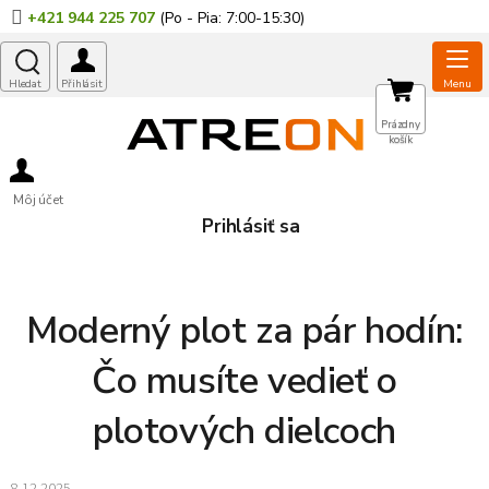
Prejsť
+421 944 225 707
na
obsah
NÁKUPNÝ
Prázdny
košík
KOŠÍK
Môj účet
Prihlásiť sa
Moderný plot za pár hodín:
Čo musíte vedieť o
plotových dielcoch
8.12.2025