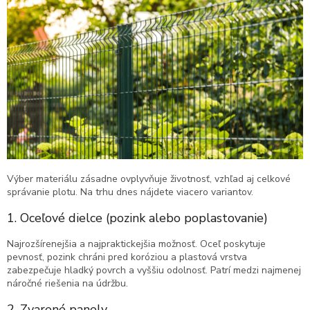
Výber materiálu zásadne ovplyvňuje životnosť, vzhľad aj celkové
správanie plotu. Na trhu dnes nájdete viacero variantov.
1. Oceľové dielce (pozink alebo poplastovanie)
Najrozšírenejšia a najpraktickejšia možnosť. Oceľ poskytuje
pevnosť, pozink chráni pred koróziou a plastová vrstva
zabezpečuje hladký povrch a vyššiu odolnosť. Patrí medzi najmenej
náročné riešenia na údržbu.
2. Zvarené panely