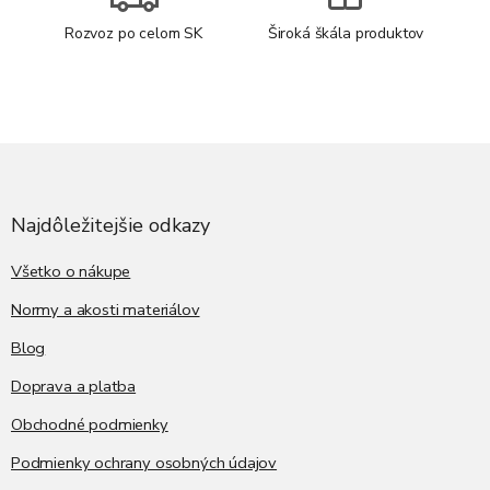
Rozvoz po celom SK
Široká škála produktov
Z
á
p
ä
Najdôležitejšie odkazy
t
i
Všetko o nákupe
e
Normy a akosti materiálov
Blog
Doprava a platba
Obchodné podmienky
Podmienky ochrany osobných údajov