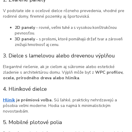
V podstate ide o oceľové dielce rôzneho prevedenia, vhodné pre
rodinné domy, firemné pozemky aj športoviská.
2D panely
– rovné, veľmi tuhé a s vysokou konštrukčnou
pevnosťou.
3D panely
– s prolismi, ktoré pomáhajú držať tvar a zároveň
znižujú hmotnosť aj cenu.
3. Dielce s lamelovou alebo drevenou výplňou
Elegantné riešenie, ak je cieľom aj súkromie alebo estetické
zladenie s architektúrou domu. Výplň môže byť z
WPC profilov,
ocele, prírodného dreva alebo hliníka
.
4. Hliníkové dielce
Hliník
je prémiová voľba.
Sú ľahké, prakticky nehrdzavejú a
pôsobia veľmi moderne. Hodia sa najmä k minimalistickým
novostavbám.
5. Mobilné plotové polia