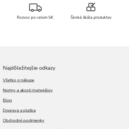
Rozvoz po celom SK
Široká škála produktov
Z
á
p
ä
Najdôležitejšie odkazy
t
i
Všetko o nákupe
e
Normy a akosti materiálov
Blog
Doprava a platba
Obchodné podmienky