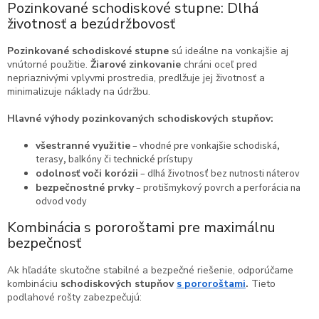
Pozinkované schodiskové stupne: Dlhá
životnosť a bezúdržbovosť
Pozinkované schodiskové stupne
sú ideálne na vonkajšie aj
vnútorné použitie.
Žiarové zinkovanie
chráni oceľ pred
nepriaznivými vplyvmi prostredia, predlžuje jej životnosť a
minimalizuje náklady na údržbu.
Hlavné výhody pozinkovaných schodiskových stupňov:
všestranné využitie
– vhodné pre vonkajšie schodiská,
terasy, balkóny či technické prístupy
odolnosť voči korózii
– dlhá životnosť bez nutnosti náterov
bezpečnostné prvky
– protišmykový povrch a perforácia na
odvod vody
Kombinácia s pororoštami pre maximálnu
bezpečnosť
Ak hľadáte skutočne stabilné a bezpečné riešenie, odporúčame
kombináciu
schodiskových stupňov
s pororoštami
.
Tieto
podlahové rošty zabezpečujú: