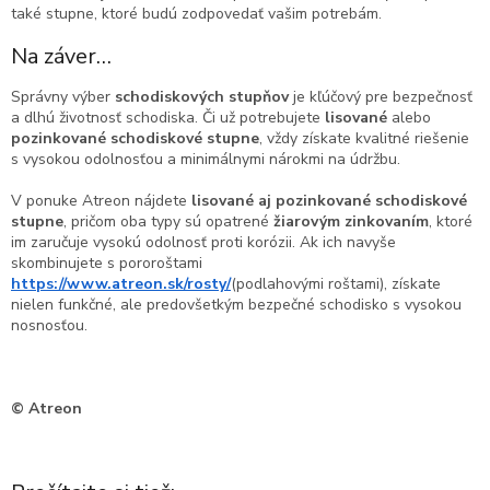
také stupne, ktoré budú zodpovedať vašim potrebám.
Na záver…
Správny výber
schodiskových stupňov
je kľúčový pre bezpečnosť
a dlhú životnosť schodiska. Či už potrebujete
lisované
alebo
pozinkované schodiskové stupne
, vždy získate kvalitné riešenie
s vysokou odolnosťou a minimálnymi nárokmi na údržbu.
V ponuke Atreon nájdete
lisované aj pozinkované schodiskové
stupne
, pričom oba typy sú opatrené
žiarovým zinkovaním
, ktoré
im zaručuje vysokú odolnosť proti korózii. Ak ich navyše
skombinujete s pororoštami
https://www.atreon.sk/rosty/
(podlahovými roštami), získate
nielen funkčné, ale predovšetkým bezpečné schodisko s vysokou
nosnosťou.
© Atreon