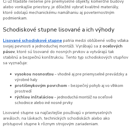
Či už hľadáte riešenie pre priemyselné objekty, komerčné budovy
alebo vonkajšie priestory, je dôležité vybrať kvalitné materiály,
ktoré odolajú mechanickému namáhaniu aj poveternostným
podmienkam.
Schodiskové stupne lisované a ich výhody
Lisované schodiskové stupne
patria medzi obľúbené voľby vďaka
svojej pevnosti a jednoduchej montáži. Vyrábajú sa
z oceľových
pásov
, ktoré sú lisované do nosných prvkov a vytvárajú tak
stabilnú a bezpečnú konštrukciu. Tento typ schodiskových stupňov
sa vyznačuje:
vysokou nosnosťou
– vhodné aj pre priemyselné prevádzky a
výrobné haly
protišmykovým povrchom
– bezpečný pohyb aj vo vlhkom
prostredí
rýchlou inštaláciou
– jednoduchá montáž na oceľové
schodnice alebo iné nosné prvky
Lisované stupne sa najčastejšie používajú v priemyselných
areáloch, na lávkach, technických schodiskách alebo ako
prístupové stupne k rôznym strojovým zariadeniam.