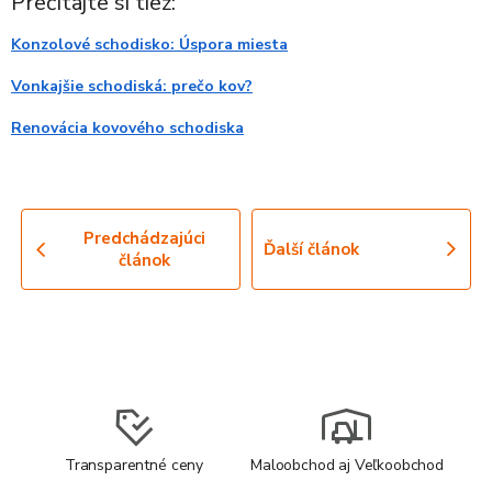
Prečítajte si tiež:
Konzolové schodisko: Úspora miesta
Vonkajšie schodiská: prečo kov?
Renovácia kovového schodiska
Predchádzajúci
Ďalší článok
článok
Transparentné ceny
Maloobchod aj Veľkoobchod