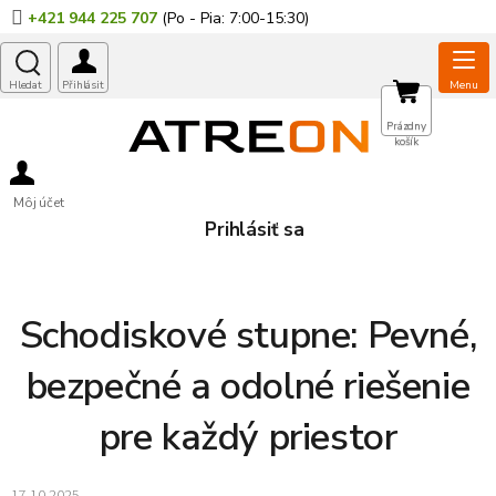
Prejsť
+421 944 225 707
na
obsah
NÁKUPNÝ
Prázdny
košík
KOŠÍK
Môj účet
Prihlásiť sa
Schodiskové stupne: Pevné,
bezpečné a odolné riešenie
pre každý priestor
17.10.2025