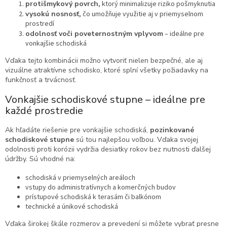
protišmykový povrch
, ktorý minimalizuje riziko pošmyknutia
vysokú nosnosť
, čo umožňuje využitie aj v priemyselnom
prostredí
odolnosť voči poveternostným vplyvom
– ideálne pre
vonkajšie schodiská
Vďaka tejto kombinácii možno vytvoriť nielen bezpečné, ale aj
vizuálne atraktívne schodisko, ktoré splní všetky požiadavky na
funkčnosť a trvácnosť.
Vonkajšie schodiskové stupne – ideálne pre
každé prostredie
Ak hľadáte riešenie pre vonkajšie schodiská,
pozinkované
schodiskové stupne
sú tou najlepšou voľbou. Vďaka svojej
odolnosti proti korózii vydržia desiatky rokov bez nutnosti ďalšej
údržby. Sú vhodné na:
schodiská v priemyselných areáloch
vstupy do administratívnych a komerčných budov
prístupové schodiská k terasám či balkónom
technické a únikové schodiská
Vďaka širokej škále rozmerov a prevedení si môžete vybrať presne