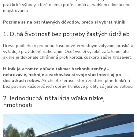
praktické výhody, ktoré ocenia profesionáli aj nadšenci domáceho
majstrovania.
Pozrime sa na päť hlavných dôvodov, prečo si vybrať hliník.
1. Dlhá životnosť bez potreby častých údržieb
Drevo podlieha v priebehu času poveternostným vplyvom, praská a
vyžaduje pravidelné natieranie. Oceľ vydrží vysoké zaťaženie, ale
ak nie je dokonale chránená proti korózii, čoskoro začne hrdzavieť.
Hliník je v tomto ohľade takmer bezkonkurenčný –
nehrdzavie, nehnije a zachováva si svoje vlastnosti aj po
desiatkach rokov.
Ak chcete terasu, ktorá zostane plne funkčná
bez potreby každoročných opráv, hliníkové profily sú jasnou voľbou.
2. Jednoduchá inštalácia vďaka nízkej
hmotnosti