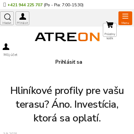
Prejsť
+421 944 225 707
na
obsah
NÁKUPNÝ
Prázdny
košík
KOŠÍK
Môj účet
Prihlásiť sa
Hliníkové profily pre vašu
terasu? Áno. Investícia,
ktorá sa oplatí.
3.9.2025