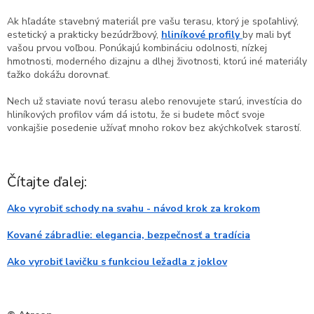
Ak hľadáte stavebný materiál pre vašu terasu, ktorý je spoľahlivý,
estetický a prakticky bezúdržbový,
hliníkové profily
by mali byť
vašou prvou voľbou. Ponúkajú kombináciu odolnosti, nízkej
hmotnosti, moderného dizajnu a dlhej životnosti, ktorú iné materiály
ťažko dokážu dorovnať.
Nech už staviate novú terasu alebo renovujete starú, investícia do
hliníkových profilov vám dá istotu, že si budete môcť svoje
vonkajšie posedenie užívať mnoho rokov bez akýchkoľvek starostí.
Čítajte ďalej:
Ako vyrobiť schody na svahu - návod krok za krokom
Kované zábradlie: elegancia, bezpečnosť a tradícia
Ako vyrobiť lavičku s funkciou ležadla z joklov