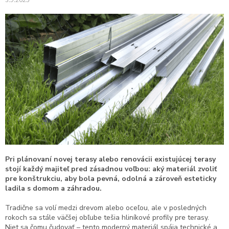
Pri plánovaní novej terasy alebo renovácii existujúcej terasy
stojí každý majiteľ pred zásadnou voľbou: aký materiál zvoliť
pre konštrukciu, aby bola pevná, odolná a zároveň esteticky
ladila s domom a záhradou.
Tradične sa volí medzi drevom alebo oceľou, ale v posledných
rokoch sa stále väčšej obľube tešia hliníkové profily pre terasy.
Niet sa čomu čudovať – tento moderný materiál spája technické a