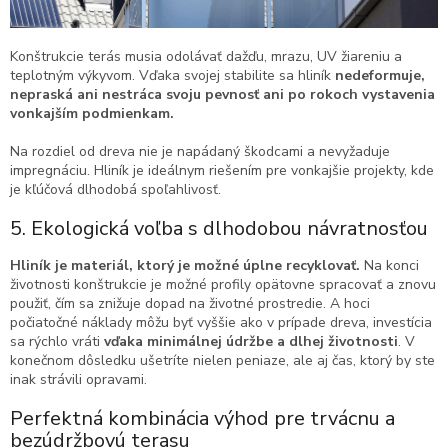
Konštrukcie terás musia odolávať dažďu, mrazu, UV žiareniu a
teplotným výkyvom. Vďaka svojej stabilite sa hliník
nedeformuje,
nepraská ani nestráca svoju pevnosť ani po rokoch vystavenia
vonkajším podmienkam.
Na rozdiel od dreva nie je napádaný škodcami a nevyžaduje
impregnáciu. Hliník je ideálnym riešením pre vonkajšie projekty, kde
je kľúčová dlhodobá spoľahlivosť.
5. Ekologická voľba s dlhodobou návratnosťou
Hliník je materiál, ktorý je možné úplne recyklovať.
Na konci
životnosti konštrukcie je možné profily opätovne spracovať a znovu
použiť, čím sa znižuje dopad na životné prostredie. A hoci
počiatočné náklady môžu byť vyššie ako v prípade dreva, investícia
sa rýchlo vráti
vďaka minimálnej údržbe a dlhej životnosti
. V
konečnom dôsledku ušetríte nielen peniaze, ale aj čas, ktorý by ste
inak strávili opravami.
Perfektná kombinácia výhod pre trvácnu a
bezúdržbovú terasu