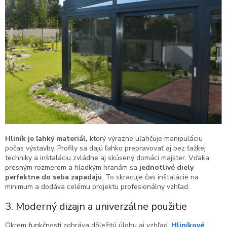
Hliník je ľahký materiál,
ktorý výrazne uľahčuje manipuláciu
počas výstavby. Profily sa dajú ľahko prepravovať aj bez ťažkej
techniky a inštaláciu zvládne aj skúsený domáci majster. Vďaka
presným rozmerom a hladkým hranám sa
jednotlivé diely
perfektne do seba zapadajú
. To skracuje čas inštalácie na
minimum a dodáva celému projektu profesionálny vzhľad.
3. Moderný dizajn a univerzálne použitie
Okrem funkčnosti zohráva dôležitú úlohu aj vzhľad.
Hliníkové