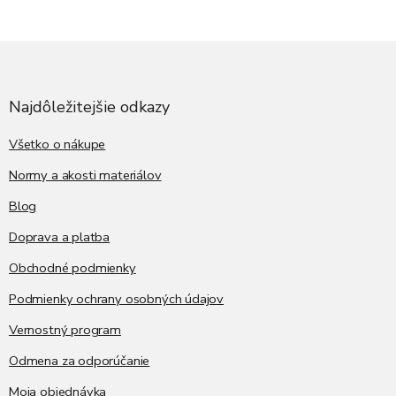
Z
á
p
ä
Najdôležitejšie odkazy
t
i
Všetko o nákupe
e
Normy a akosti materiálov
Blog
Doprava a platba
Obchodné podmienky
Podmienky ochrany osobných údajov
Vernostný program
Odmena za odporúčanie
Moja objednávka