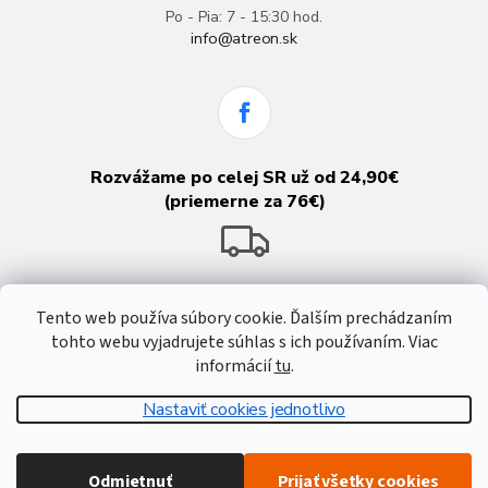
Po - Pia: 7 - 15:30 hod.
info@atreon.sk
Rozvážame po celej SR už od 24,90€
(priemerne za 76€)
Tento web používa súbory cookie. Ďalším prechádzaním
tohto webu vyjadrujete súhlas s ich používaním. Viac
informácií
tu
.
Nastaviť cookies jednotlivo
Vytvoril Shoptet
Odmietnuť
Prijať všetky cookies
Copyright 2026
Atreon - Hutnícky materiál
. Všetky práva vyhradené.