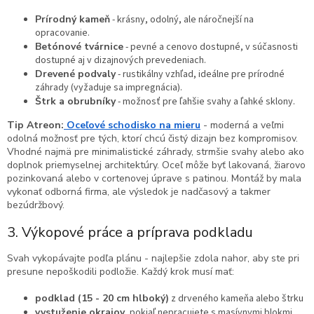
Prírodný kameň
- krásny, odolný, ale náročnejší na
opracovanie.
Betónové tvárnice
- pevné a cenovo dostupné, v súčasnosti
dostupné aj v dizajnových prevedeniach.
Drevené podvaly
- rustikálny vzhľad, ideálne pre prírodné
záhrady (vyžaduje sa impregnácia).
Štrk a obrubníky
- možnosť pre ľahšie svahy a ľahké sklony.
Tip Atreon:
Oceľové schodisko na mieru
- moderná a veľmi
odolná možnosť pre tých, ktorí chcú čistý dizajn bez kompromisov.
Vhodné najmä pre minimalistické záhrady, strmšie svahy alebo ako
doplnok priemyselnej architektúry. Oceľ môže byť lakovaná, žiarovo
pozinkovaná alebo v cortenovej úprave s patinou. Montáž by mala
vykonať odborná firma, ale výsledok je nadčasový a takmer
bezúdržbový.
3. Výkopové práce a príprava podkladu
Svah vykopávajte podľa plánu - najlepšie zdola nahor, aby ste pri
presune nepoškodili podložie. Každý krok musí mať:
podklad (15 - 20 cm hlboký)
z drveného kameňa alebo štrku
vystuženie okrajov
, pokiaľ nepracujete s masívnymi blokmi