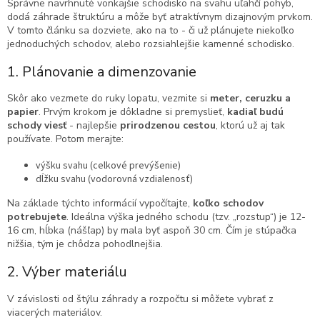
Správne navrhnuté vonkajšie schodisko na svahu uľahčí pohyb,
dodá záhrade štruktúru a môže byť atraktívnym dizajnovým prvkom.
V tomto článku sa dozviete, ako na to - či už plánujete niekoľko
jednoduchých schodov, alebo rozsiahlejšie kamenné schodisko.
1. Plánovanie a dimenzovanie
Skôr ako vezmete do ruky lopatu, vezmite si
meter, ceruzku a
papier
. Prvým krokom je dôkladne si premyslieť,
kadiaľ budú
schody viesť
- najlepšie
prirodzenou cestou
, ktorú už aj tak
používate. Potom merajte:
výšku svahu (celkové prevýšenie)
dĺžku svahu (vodorovná vzdialenosť)
Na základe týchto informácií vypočítajte,
koľko schodov
potrebujete
. Ideálna výška jedného schodu (tzv. „rozstup“) je 12-
16 cm, hĺbka (nášľap) by mala byť aspoň 30 cm. Čím je stúpačka
nižšia, tým je chôdza pohodlnejšia.
2. Výber materiálu
V závislosti od štýlu záhrady a rozpočtu si môžete vybrať z
viacerých materiálov.