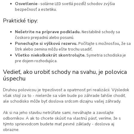
Osvetlenie
- solárne LED svetlá pozdĺž schodov zvýšia
bezpečnosť a estetiku.
Praktické tipy:
Nešetrite na príprave podkladu.
Nestabilné schody sa
čoskoro prepadnú alebo posunú.
Ponechajte si výškovú rezervu.
Počítajte s možnosťou, že sa
štrk alebo zemina môžu ešte trochu usadiť.
Všetko niekoľkokrát skontrolujte.
Symetria schodiska je
pre dojem rozhodujúca.
Vedieť, ako urobiť schody na svahu, je polovica
úspechu
Druhou polovicou je trpezlivosť a opatrnosť pri realizácii. Výsledok
však stojí za to - nielenže sa vám bude po záhrade ľahšie chodiť,
ale schodisko môže byť doslova srdcom dizajnu vašej záhrady.
Ak si na jeho stavbu netrúfate sami, neváhajte a zavolajte
odborníkov. A ak to chcete skúsiť na vlastnú päsť, veríme, že s
týmto sprievodcom budete mať pevné základy - doslova aj
obrazne.