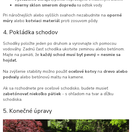
mierny sklon smerom dopredu
na odtok vody
Pri náročnejších alebo vyšších svahoch nezabudnite na
oporné
múry
alebo
kotviaci materiál
proti zosuvom pôdy.
4. Pokládka schodov
Schodíky položte jeden po druhom a vyrovnajte ich pomocou
vodováhy. Zadnú časť schodíka ukotvite zeminou alebo betónom.
Majte na pamäti, že
každý schod musí byť pevný = nesmie sa
hojdať.
Na zvýšenie stability možno použiť
oceľové kotvy
na
drevo alebo
podvaly
alebo betónovú maltu na kamene.
Ak sa rozhodnete pre oceľové schodisko, budete musieť
zabetónovať niekoľko pätiek
- s ohľadom na tvar a dĺžku
schodiska.
5. Konečné úpravy