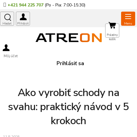
Prejsť
+421 944 225 707
na
obsah
NÁKUPNÝ
Prázdny
košík
KOŠÍK
Môj účet
Prihlásiť sa
Ako vyrobiť schody na
svahu: praktický návod v 5
krokoch
11.8.2025