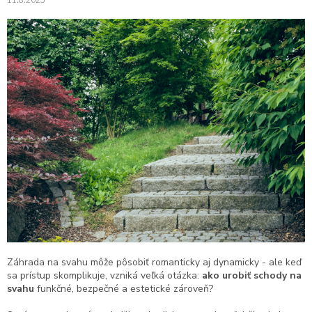
Záhrada na svahu môže pôsobiť romanticky aj dynamicky - ale keď
sa prístup skomplikuje, vzniká veľká otázka:
ako urobiť schody na
svahu
funkčné, bezpečné a estetické zároveň?