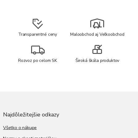
Transparentné ceny
Maloobchod aj Veľkoobchod
Rozvoz po celom SK
Široká škála produktov
Z
á
p
ä
Najdôležitejšie odkazy
t
i
Všetko o nákupe
e